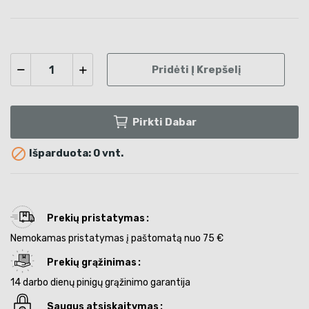
Pridėti Į Krepšelį
Pirkti Dabar

Išparduota: 0 vnt.
Prekių pristatymas
Nemokamas pristatymas į paštomatą nuo 75 €
Prekių grąžinimas
14 darbo dienų pinigų grąžinimo garantija
Saugus atsiskaitymas