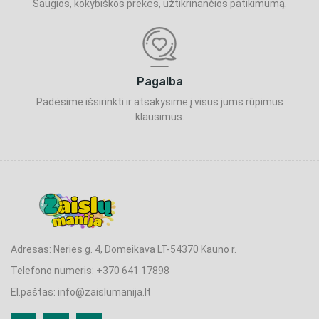
Saugios, kokybiškos prekės, užtikrinančios patikimumą.
Pagalba
Padėsime išsirinkti ir atsakysime į visus jums rūpimus
klausimus.
Adresas: Neries g. 4, Domeikava LT-54370 Kauno r.
Telefono numeris: +370 641 17898
El.paštas: info@zaislumanija.lt