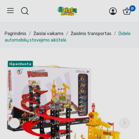
0
Pagrindinis
Žaislai vaikams
Žaislinis transportas
Didelė
automobilių stovėjimo aikštelė
Išparduota