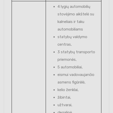
4 lygių automobilių
stovėjimo aikštelė su
kalneliais ir taku
automobiliams
statybų valdymo
centras,
3 statybų transporto
priemonės,
5 automobiliai,
eismui vadovaujančio
asmens figūrėlė,
kelio ženklai,
žibintai,
užtvarai,
degalinė,