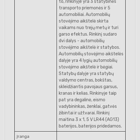
to, rinkinyje yra 3 statybinės
transporto priemonės ir 5
automobiliai. Automobilių
stovėjimo aikštelė skirta
vaikams nuo trejų metų ir turi
garso efektus. Rinkinį sudaro
dvi dalys - automobilių
stovėjimo aikštelė ir statybos.
Automobilių stovėjimo aikštelės
dalyje yra 4 lygių automobilių
stovėjimo aikštelė ir bėgiai.
Statybų dalyje yra statybų
valdymo centras, bokštas,
skleidžiantis pavojaus garsus,
kranas ir kelias. Rinkinyje taip
pat yra degalinė, eismo
vadybininkas, ženklai, gatvės
žibintai ir užtvarai. Rinkinį
maitina 3 x 1, 5 V LR44 (AG13)
baterijos, baterijos pridedamos.
Įranga