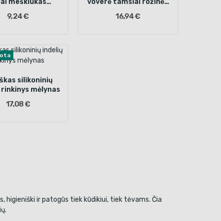
dai meškiukas
voverė tamsiai rožinės
siai mėlynas 4el
spalvos
9,24 €
16,94 €
uota
škas silikoninių
ų rinkinys mėlynas
17,08 €
higieniški ir patogūs tiek kūdikiui, tiek tėvams. Čia
ų.