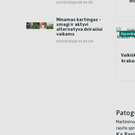
in
07/13/2026 09:41:35
švie
Minamas kartingas –
smagi ir aktyvi
alternatyva dviračiui
vaikams
Išpard
07/09/2026 10:29:59
Vaikišk
krabas
ro
Patog
Maitinimo 
rasite sp
Ką Rasi