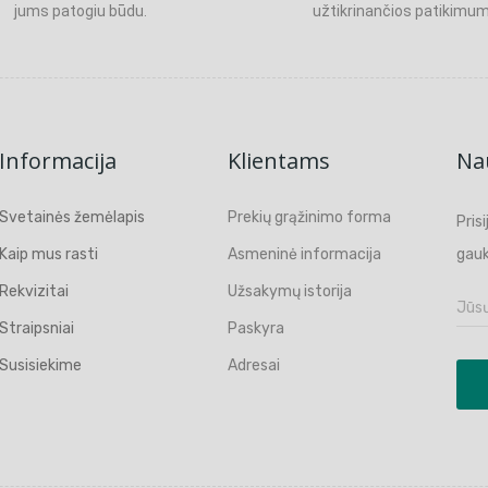
jums patogiu būdu.
užtikrinančios patikimum
Informacija
Klientams
Nau
Svetainės žemėlapis
Prekių grąžinimo forma
Pris
Kaip mus rasti
Asmeninė informacija
gauk
Rekvizitai
Užsakymų istorija
Straipsniai
Paskyra
Susisiekime
Adresai