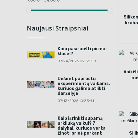
9,00 € - 34,00 €
Silikon
krabas
Naujausi Straipsniai
mė
Kaip pasiruošti pirmai
klasei?
07/24/2026 09:32:58
Vaikišk
mė
Dešimt paprastų
eksperimentų vaikams,
kuriuos galima atlikti
darželyje
07/13/2026 10:33:41
Kaip išrinkti supamą
arkliuką vaikui? 7
dalykai, kuriuos verta
žinoti prieš perkant
Sili