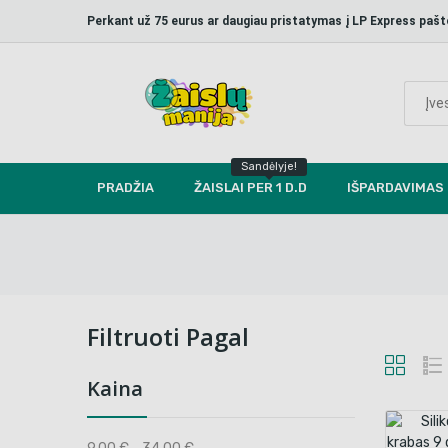
Perkant už 75 eurus ar daugiau pristatymas į LP Express p
Sandėlyje!
PRADŽIA
ŽAISLAI PER 1 D.D
IŠPARDAVIMAS
Filtruoti Pagal
Kaina