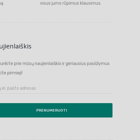
ą.
visus jums rūpimus klausimus.
jienlaiškis
ijunkite prie mūsų naujienlaiškio ir geriausius pasiūlymus
ite pirmieji!
PRENUMERUOTI