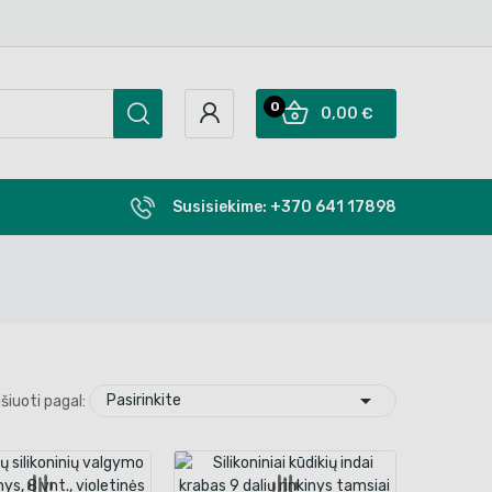
0
0,00 €
Susisiekime:
+370 641 17898

Pasirinkite
šiuoti pagal: