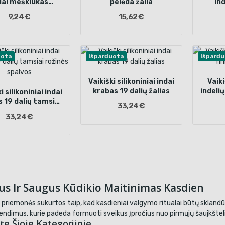
dai meškiukas
pelėda žalia
in
siai rožinis 4el
švie
9,24 €
15,62 €
uota
Išparduota
Išpard
Vaikiški silikoniniai indai
Vaiki
krabas 19 dalių žalias
indeli
i silikoniniai indai
 19 dalių tamsiai
33,24 €
žinės spalvos
33,24 €
us Ir Saugus Kūdikio Maitinimas Kasdien
priemonės sukurtos taip, kad kasdieniai valgymo ritualai būtų sklandūs, 
rendimus, kurie padeda formuoti sveikus įpročius nuo pirmųjų šaujkšteli
te Šioje Kategorijoje