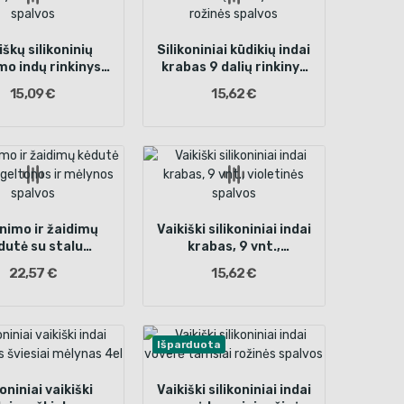
iškų silikoninių
Silikoniniai kūdikių indai
mo indų rinkinys,
krabas 9 dalių rinkinys
nt., violetinės
tamsiai rožinės spalvos
15,09 €
15,62 €
spalvos
nimo ir žaidimų
Vaikiški silikoniniai indai
dutė su stalu
krabas, 9 vnt.,
onos ir mėlynos
violetinės spalvos
22,57 €
15,62 €
spalvos
Išparduota
koniniai vaikiški
Vaikiški silikoniniai indai