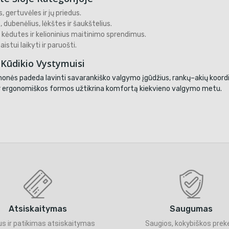
, gertuvėles ir jų priedus.
, dubenėlius, lėkštes ir šaukštelius.
 kėdutes ir kelioninius maitinimo sprendimus.
istui laikyti ir paruošti.
Kūdikio Vystymuisi
onės padeda lavinti savarankiško valgymo įgūdžius, rankų–akių koordina
 ir ergonomiškos formos užtikrina komfortą kiekvieno valgymo metu.
Atsiskaitymas
Saugumas
s ir patikimas atsiskaitymas
Saugios, kokybiškos prek