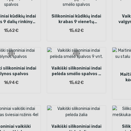
iniai kūdikių indai
Silikoniniai kūdikių indai
Vaik
 9 dalių rinkinys
krabas 9 vienetų
valgy
lynos spalvos
rinkinys smėlio spalvos
8 v
15,62 €
15,62 €
i silikoniniai indai
Vaikiški silikoniniai indai
lynos spalvos
pelėda smėlio spalvos 9
Maiti
vnt.
kė
16,94 €
15,62 €
gelt
koniniai vaikiški
Vaikiški silikoniniai indai
Sili