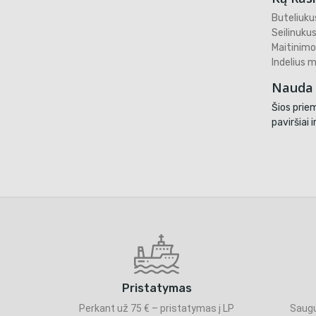
Buteliukus
Seilinukus
Maitinimo
Indelius ma
Nauda 
Šios priem
paviršiai
Pristatymas
Perkant už 75 € – pristatymas į LP
Saugu