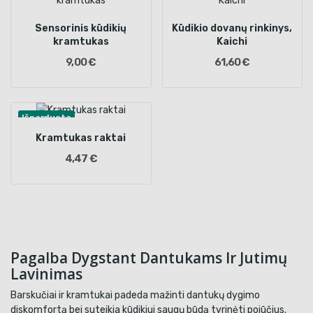
Sensorinis kūdikių
Kūdikio dovanų rinkinys,
kramtukas
Kaichi
9,00 €
61,60 €
Išparduota
Kramtukas raktai
4,47 €
Pagalba Dygstant Dantukams Ir Jutimų
Lavinimas
Barskučiai ir kramtukai padeda mažinti dantukų dygimo
diskomfortą bei suteikia kūdikiui saugų būdą tyrinėti pojūčius.