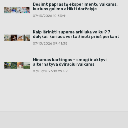
Dešimt paprastų eksperimentų vaikams,
kuriuos galima atlikti darželyje
07/13/2026 10:33:41
Kaip išrinkti supamą arkliuką vaikui? 7
dalykai, kuriuos verta žinoti prieš perkant
07/13/2026 09:41:35
Minamas kartingas – smagi ir aktyvi
alternatyva dviračiui vaikams
07/09/2026 10:29:59