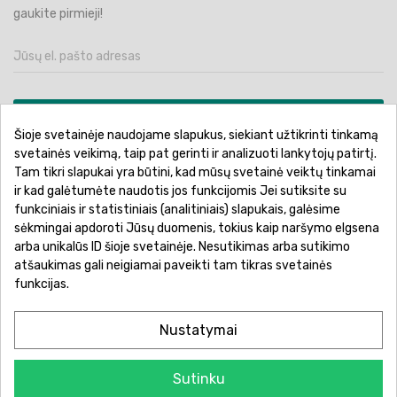
gaukite pirmieji!
PRENUMERUOTI
Šioje svetainėje naudojame slapukus, siekiant užtikrinti tinkamą
svetainės veikimą, taip pat gerinti ir analizuoti lankytojų patirtį.
Tam tikri slapukai yra būtini, kad mūsų svetainė veiktų tinkamai
ir kad galėtumėte naudotis jos funkcijomis Jei sutiksite su
funkciniais ir statistiniais (analitiniais) slapukais, galėsime
Pirkimo sąlygos ir taisyklės
Privatumo politika
sėkmingai apdoroti Jūsų duomenis, tokius kaip naršymo elgsena
Garantinis aptarnavimas
Prekių pristatymas
arba unikalūs ID šioje svetainėje. Nesutikimas arba sutikimo
atšaukimas gali neigiamai paveikti tam tikras svetainės
Prekių grąžinimas
Atsiskaitymo būdai
funkcijas.
Nustatymai
Sutinku
© 2026 Žaislų manija - Visos teisės saugomos.