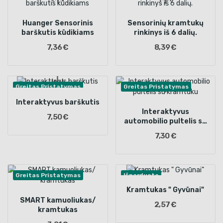
Huanger Sensorinis
Sensorinių kramtukų
barškutis kūdikiams
rinkinys iš 6 dalių.
7,36 €
8,39 €
Greitas Pristatymas
Greitas Pristatymas
Interaktyvus barškutis
Interaktyvus
7,50 €
automobilio pultelis su
kramtuku
7,30 €
Greitas Pristatymas
Išparduota
Kramtukas " Gyvūnai"
SMART kamuoliukas/
2,57 €
kramtukas