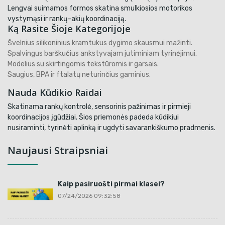
Lengvai suimamos formos skatina smulkiosios motorikos
vystymąsi ir rankų–akių koordinaciją.
Ką Rasite Šioje Kategorijoje
Švelnius silikoninius kramtukus dygimo skausmui mažinti.
Spalvingus barškučius ankstyvajam jutiminiam tyrinėjimui.
Modelius su skirtingomis tekstūromis ir garsais.
Saugius, BPA ir ftalatų neturinčius gaminius.
Nauda Kūdikio Raidai
Skatinama rankų kontrolė, sensorinis pažinimas ir pirmieji
koordinacijos įgūdžiai. Šios priemonės padeda kūdikiui
nusiraminti, tyrinėti aplinką ir ugdyti savarankiškumo pradmenis.
Naujausi Straipsniai
Kaip pasiruošti pirmai klasei?
07/24/2026 09:32:58