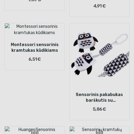
funkcija
4,91 €
Montessori sensorinis
kramtukas kūdikiams
6,51 €
Sensorinis pakabukas
barškutis su
kontrastinga pelėda
5,86 €