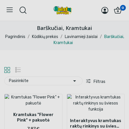
0
Barškučiai, Kramtukai
Pagrindinis
Kūdikių prekės
Lavinamieji žaislai
Barškučiai,
Kramtukai

Pasirinkite
Filtras
Kramtukas "Flower
Pink" + pakuotė
Interaktyvus kramtukas
raktų rinkinys su šviesos
7,87 €