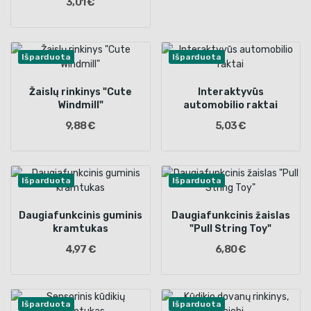
3,01 €
Išparduota
Išparduota
Žaislų rinkinys "Cute
Interaktyvūs
Windmill"
automobilio raktai
9,88 €
5,03 €
Išparduota
Išparduota
Daugiafunkcinis guminis
Daugiafunkcinis žaislas
kramtukas
"Pull String Toy"
4,97 €
6,80 €
Išparduota
Išparduota