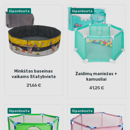
Išparduota
Išparduota
Minkštas baseinas
Žaidimų maniežas +
vaikams Statybvietė
kamuoliai
21,66 €
41,25 €
Išparduota
Išparduota