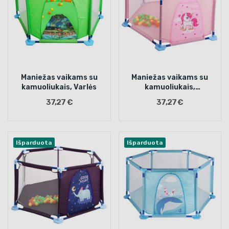
Maniežas vaikams su
Maniežas vaikams su
kamuoliukais, Varlės
kamuoliukais,
Vienaragiai
37,27 €
37,27 €
Išparduota
Išparduota