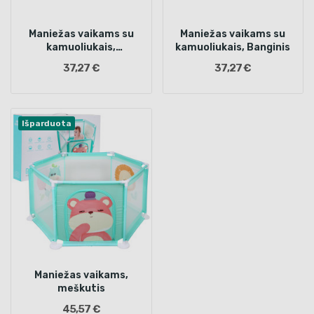
Maniežas vaikams su
Maniežas vaikams su
kamuoliukais,
kamuoliukais, Banginis
Drambliukai
37,27 €
37,27 €
Išparduota
Maniežas vaikams,
meškutis
45,57 €