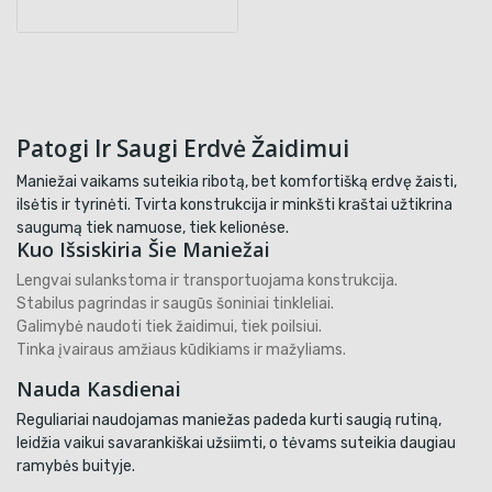
Patogi Ir Saugi Erdvė Žaidimui
Maniežai vaikams suteikia ribotą, bet komfortišką erdvę žaisti,
ilsėtis ir tyrinėti. Tvirta konstrukcija ir minkšti kraštai užtikrina
saugumą tiek namuose, tiek kelionėse.
Kuo Išsiskiria Šie Maniežai
Lengvai sulankstoma ir transportuojama konstrukcija.
Stabilus pagrindas ir saugūs šoniniai tinkleliai.
Galimybė naudoti tiek žaidimui, tiek poilsiui.
Tinka įvairaus amžiaus kūdikiams ir mažyliams.
Nauda Kasdienai
Reguliariai naudojamas maniežas padeda kurti saugią rutiną,
leidžia vaikui savarankiškai užsiimti, o tėvams suteikia daugiau
ramybės buityje.