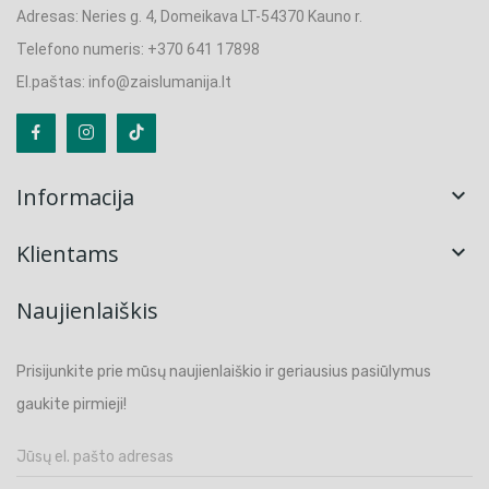
Adresas: Neries g. 4, Domeikava LT-54370 Kauno r.
Telefono numeris: +370 641 17898
El.paštas: info@zaislumanija.lt
Informacija

Klientams

Naujienlaiškis
Prisijunkite prie mūsų naujienlaiškio ir geriausius pasiūlymus
gaukite pirmieji!