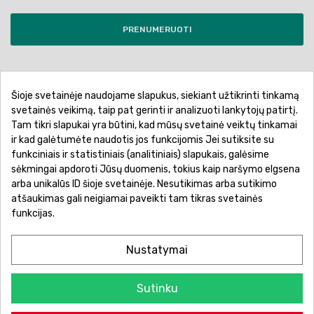
PRENUMERUOTI
Šioje svetainėje naudojame slapukus, siekiant užtikrinti tinkamą
Pirkimo sąlygos ir taisyklės
Privatumo politika
svetainės veikimą, taip pat gerinti ir analizuoti lankytojų patirtį.
Tam tikri slapukai yra būtini, kad mūsų svetainė veiktų tinkamai
Garantinis aptarnavimas
Prekių pristatymas
ir kad galėtumėte naudotis jos funkcijomis Jei sutiksite su
Prekių grąžinimas
Atsiskaitymo būdai
funkciniais ir statistiniais (analitiniais) slapukais, galėsime
sėkmingai apdoroti Jūsų duomenis, tokius kaip naršymo elgsena
arba unikalūs ID šioje svetainėje. Nesutikimas arba sutikimo
atšaukimas gali neigiamai paveikti tam tikras svetainės
funkcijas.
Nustatymai
Sutinku
© 2026 Žaislų manija - Visos teisės saugomos.