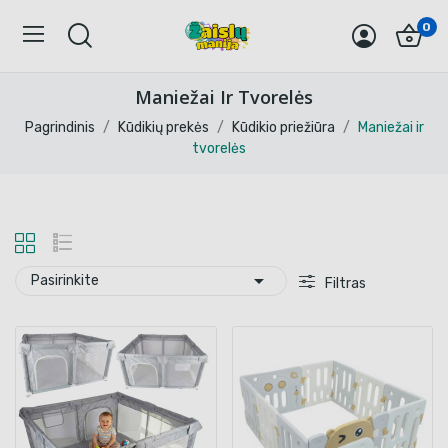
0
Maniežai Ir Tvorelės
Pagrindinis
Kūdikių prekės
Kūdikio priežiūra
Maniežai ir
tvorelės

Pasirinkite
Filtras