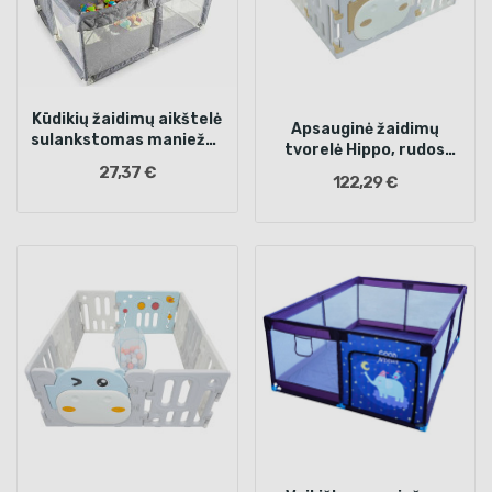
Kūdikių žaidimų aikštelė
Apsauginė žaidimų
sulankstomas maniežas
tvorelė Hippo, rudos
120x120cm
spalvos
27,37 €
122,29 €