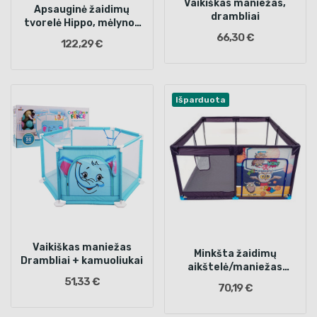
Vaikiškas maniežas,
Apsauginė žaidimų
drambliai
tvorelė Hippo, mėlynos
spalvos
66,30 €
122,29 €
Išparduota
Vaikiškas maniežas
Minkšta žaidimų
Drambliai + kamuoliukai
aikštelė/maniežas
vaikams
51,33 €
70,19 €