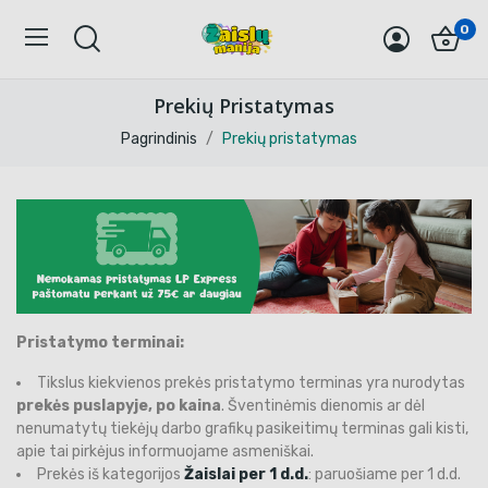
0
Prekių Pristatymas
Pagrindinis
Prekių pristatymas
Pristatymo terminai:
Tikslus kiekvienos prekės pristatymo terminas yra nurodytas
prekės puslapyje, po kaina
. Šventinėmis dienomis ar dėl
nenumatytų tiekėjų darbo grafikų pasikeitimų terminas gali kisti,
apie tai pirkėjus informuojame asmeniškai.
Prekės iš kategorijos
Žaislai per 1 d.d.
: paruošiame per 1 d.d.