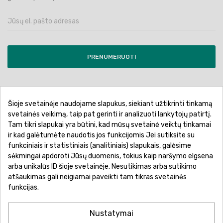
PRENUMERUOTI
Šioje svetainėje naudojame slapukus, siekiant užtikrinti tinkamą
Pirkimo sąlygos ir taisyklės
Privatumo politika
svetainės veikimą, taip pat gerinti ir analizuoti lankytojų patirtį.
Tam tikri slapukai yra būtini, kad mūsų svetainė veiktų tinkamai
Garantinis aptarnavimas
Prekių pristatymas
ir kad galėtumėte naudotis jos funkcijomis Jei sutiksite su
Prekių grąžinimas
Atsiskaitymo būdai
funkciniais ir statistiniais (analitiniais) slapukais, galėsime
sėkmingai apdoroti Jūsų duomenis, tokius kaip naršymo elgsena
arba unikalūs ID šioje svetainėje. Nesutikimas arba sutikimo
atšaukimas gali neigiamai paveikti tam tikras svetainės
funkcijas.
Nustatymai