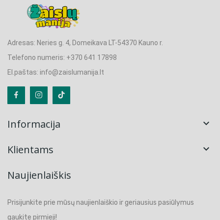
Adresas: Neries g. 4, Domeikava LT-54370 Kauno r.
Telefono numeris: +370 641 17898
El.paštas: info@zaislumanija.lt
Informacija

Klientams

Naujienlaiškis
Prisijunkite prie mūsų naujienlaiškio ir geriausius pasiūlymus
gaukite pirmieji!