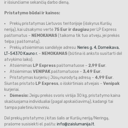
ir išsiunčiame sekančią darbo dieną.
Pristatymo būdai ir kainos:
Prekių pristatymas Lietuvos teritorijoje (išskyrus Kuršių
neriją), kai užsakymo vertė
75 Eur ir daugiau
per LP Express
paštomatus –
NEMOKAMAS
(taikoma tik tuo atveju, jei prekės
telpa į paštomatą).
Prekių atsiėmimas sandėlyje adresu:
Neries g. 4, Domeikava,
LT-54370 Kauno r.
–
NEMOKAMAS
(būtina iš anksto susitarti dėl
atvykimo laiko).
Atsiėmimas
LP Express
paštomatuose –
2,99 Eur
.
Atsiėmimas
VENIPAK
paštomatuose –
3,49 Eur
.
Pristatymas kurjeriu į Jūsų nurodytą adresą –
4,99 Eur
.
Siuntas pristato
LP Express
, o išskirtiniais atvejais –
Venipak
kurjeriai.
Dėmesio:
Jeigu prekės svoris viršija 30 kg, pristatymo kaina
skaičiuojama individualiai (pagal apskaičiavimą), kadangi tai
tampa paletiniu kroviniu.
Dėl prekių pristatymo į kitas šalis ar Kuršių neriją/Neringą,
prašome susisiekti el. paštu:
info@zaislumanija.lt
.