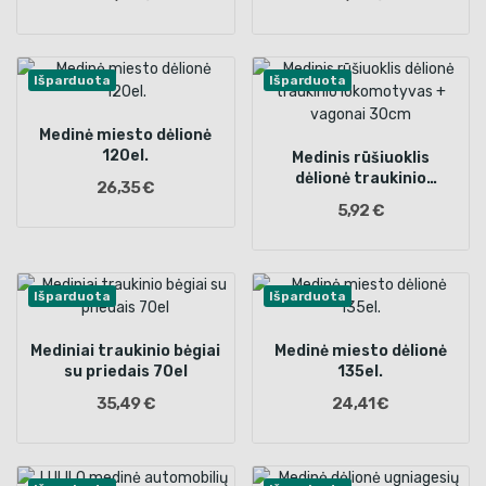
Išparduota
Išparduota
Medinė miesto dėlionė
120el.
Medinis rūšiuoklis
dėlionė traukinio
26,35 €
lokomotyvas + vagonai
5,92 €
30cm
Išparduota
Išparduota
Mediniai traukinio bėgiai
Medinė miesto dėlionė
su priedais 70el
135el.
35,49 €
24,41 €