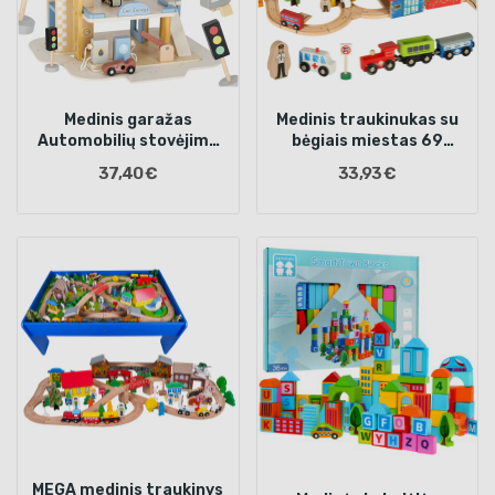
Medinis garažas
Medinis traukinukas su
Automobilių stovėjimo
bėgiais miestas 69
aikštelė Dviejų aukštų
elementai
37,40 €
33,93 €
MEGA medinis traukinys