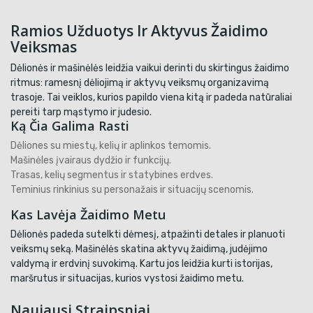
Ramios Užduotys Ir Aktyvus Žaidimo
Veiksmas
Dėlionės ir mašinėlės leidžia vaikui derinti du skirtingus žaidimo
ritmus: ramesnį dėliojimą ir aktyvų veiksmų organizavimą
trasoje. Tai veiklos, kurios papildo viena kitą ir padeda natūraliai
pereiti tarp mąstymo ir judesio.
Ką Čia Galima Rasti
Dėliones su miestų, kelių ir aplinkos temomis.
Mašinėles įvairaus dydžio ir funkcijų.
Trasas, kelių segmentus ir statybines erdves.
Teminius rinkinius su personažais ir situacijų scenomis.
Kas Lavėja Žaidimo Metu
Dėlionės padeda sutelkti dėmesį, atpažinti detales ir planuoti
veiksmų seką. Mašinėlės skatina aktyvų žaidimą, judėjimo
valdymą ir erdvinį suvokimą. Kartu jos leidžia kurti istorijas,
maršrutus ir situacijas, kurios vystosi žaidimo metu.
Naujausi Straipsniai