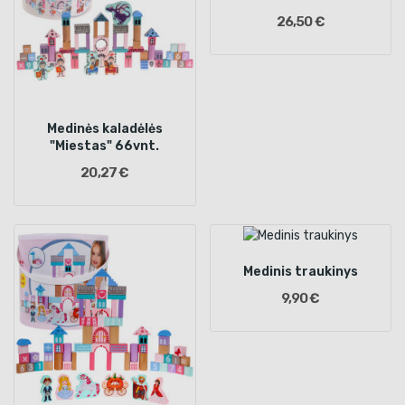
26,50 €
Medinės kaladėlės
"Miestas" 66vnt.
20,27 €
Medinis traukinys
9,90 €