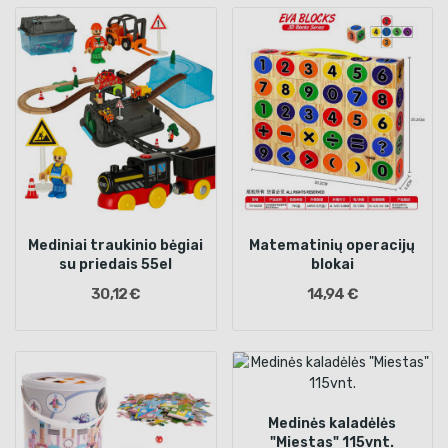
Mediniai traukinio bėgiai
Matematinių operacijų
su priedais 55el
blokai
30,12 €
14,94 €
Medinės kaladėlės
"Miestas" 115vnt.