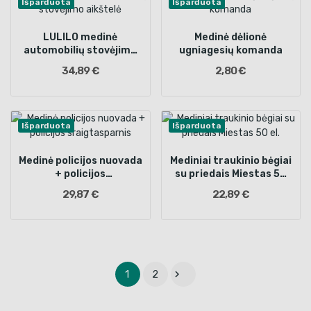
Išparduota
Išparduota
LULILO medinė
Medinė dėlionė
automobilių stovėjimo
ugniagesių komanda
aikštelė
34,89 €
2,80 €
Išparduota
Išparduota
Medinė policijos nuovada
Mediniai traukinio bėgiai
+ policijos
su priedais Miestas 50
sraigtasparnis
el.
29,87 €
22,89 €

1
2