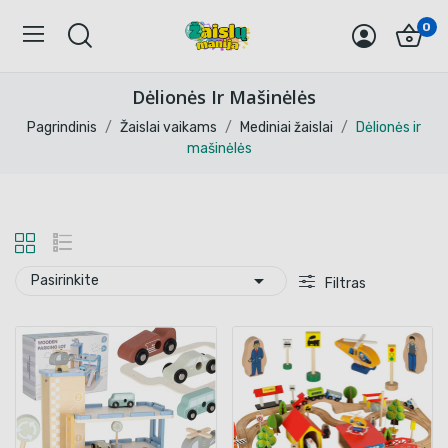
0
Dėlionės Ir Mašinėlės
Pagrindinis
Žaislai vaikams
Mediniai žaislai
Dėlionės ir
mašinėlės

Pasirinkite
Filtras