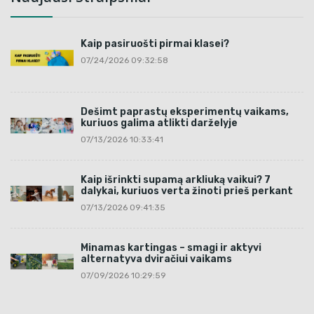
Kaip pasiruošti pirmai klasei?
07/24/2026 09:32:58
Dešimt paprastų eksperimentų vaikams,
kuriuos galima atlikti darželyje
07/13/2026 10:33:41
Kaip išrinkti supamą arkliuką vaikui? 7
dalykai, kuriuos verta žinoti prieš perkant
07/13/2026 09:41:35
Minamas kartingas – smagi ir aktyvi
alternatyva dviračiui vaikams
07/09/2026 10:29:59