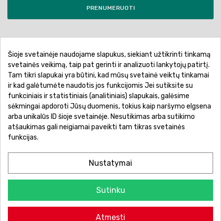
PRENUMERUOTI
Šioje svetainėje naudojame slapukus, siekiant užtikrinti tinkamą
Pirkimo sąlygos ir taisyklės
Privatumo politika
svetainės veikimą, taip pat gerinti ir analizuoti lankytojų patirtį.
Tam tikri slapukai yra būtini, kad mūsų svetainė veiktų tinkamai
Garantinis aptarnavimas
Prekių pristatymas
ir kad galėtumėte naudotis jos funkcijomis Jei sutiksite su
Prekių grąžinimas
Atsiskaitymo būdai
funkciniais ir statistiniais (analitiniais) slapukais, galėsime
sėkmingai apdoroti Jūsų duomenis, tokius kaip naršymo elgsena
arba unikalūs ID šioje svetainėje. Nesutikimas arba sutikimo
atšaukimas gali neigiamai paveikti tam tikras svetainės
funkcijas.
Nustatymai
Sutinku
© 2026 Žaislų manija - Visos teisės saugomos.
Atmesti