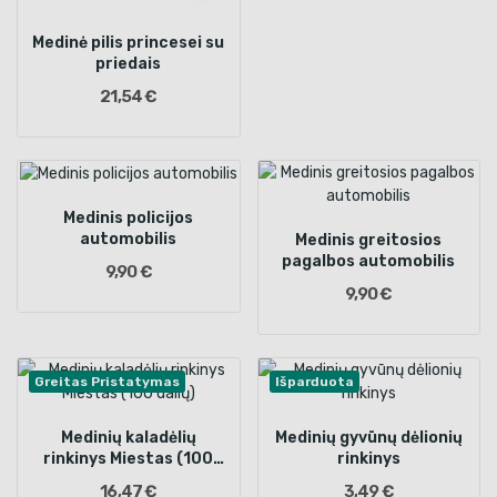
Medinė pilis princesei su
priedais
21,54 €
Medinis policijos
automobilis
Medinis greitosios
pagalbos automobilis
9,90 €
9,90 €
Greitas Pristatymas
Išparduota
Medinių kaladėlių
Medinių gyvūnų dėlionių
rinkinys Miestas (100
rinkinys
dalių)
16,47 €
3,49 €