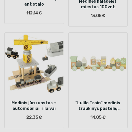
Medinės kaladėlės
ant stalo
miestas 100vnt
112,14 €
13,05 €
Medinis jūrų uostas +
"Lulilo Train" medinis
automobiliai ir laivai
traukinys pastelių
spalvų
22,35 €
14,85 €