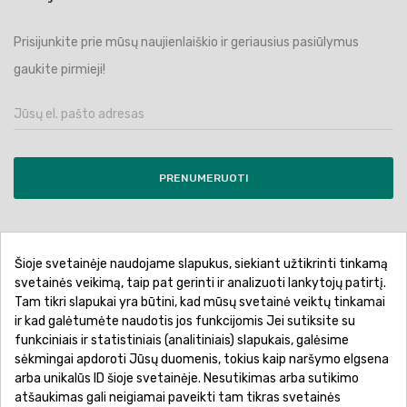
Prisijunkite prie mūsų naujienlaiškio ir geriausius pasiūlymus
gaukite pirmieji!
PRENUMERUOTI
Šioje svetainėje naudojame slapukus, siekiant užtikrinti tinkamą
Pirkimo sąlygos ir taisyklės
Privatumo politika
svetainės veikimą, taip pat gerinti ir analizuoti lankytojų patirtį.
Tam tikri slapukai yra būtini, kad mūsų svetainė veiktų tinkamai
Garantinis aptarnavimas
Prekių pristatymas
ir kad galėtumėte naudotis jos funkcijomis Jei sutiksite su
Prekių grąžinimas
Atsiskaitymo būdai
funkciniais ir statistiniais (analitiniais) slapukais, galėsime
sėkmingai apdoroti Jūsų duomenis, tokius kaip naršymo elgsena
arba unikalūs ID šioje svetainėje. Nesutikimas arba sutikimo
atšaukimas gali neigiamai paveikti tam tikras svetainės