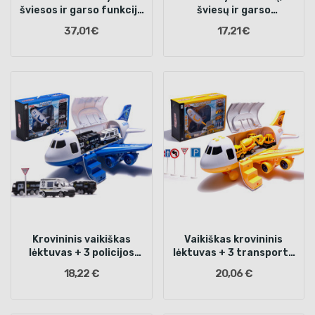
šviesos ir garso funkcija
šviesų ir garso
80 vnt.
funkcijomis
37,01 €
17,21 €
Krovininis vaikiškas
Vaikiškas krovininis
lėktuvas + 3 policijos
lėktuvas + 3 transporto
automobiliai
priemonės
18,22 €
20,06 €