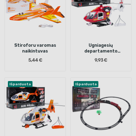
Stiroforu varomas
Ugniagesių
naikintuvas
departamento
sraigtasparnis 1:14
5,44 €
9,93 €
Išparduota
Išparduota