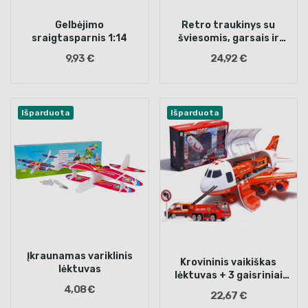
Gelbėjimo
Retro traukinys su
sraigtasparnis 1:14
šviesomis, garsais ir
dūmų funkcija 138cm
9,93 €
24,92 €
Išparduota
Išparduota
Įkraunamas variklinis
Krovininis vaikiškas
lėktuvas
lėktuvas + 3 gaisriniai
automobiliai
4,08 €
22,67 €