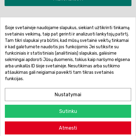
Šioje svetainėje naudojame slapukus, siekiant užtikrinti tinkamą
Pirkimo sąlygos ir taisyklės
Privatumo politika
svetainės veikimą, taip pat gerinti ir analizuoti lankytojų patirtį.
Tam tikri slapukai yra būtini, kad mūsų svetainė veiktų tinkamai
Garantinis aptarnavimas
Prekių pristatymas
ir kad galėtumėte naudotis jos funkcijomis Jei sutiksite su
Prekių grąžinimas
Atsiskaitymo būdai
funkciniais ir statistiniais (analitiniais) slapukais, galėsime
sėkmingai apdoroti Jūsų duomenis, tokius kaip naršymo elgsena
arba unikalūs ID šioje svetainėje. Nesutikimas arba sutikimo
atšaukimas gali neigiamai paveikti tam tikras svetainės
funkcijas.
Nustatymai
Sutinku
© 2026 Žaislų manija - Visos teisės saugomos.
Atmesti