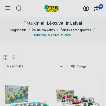
0
Traukiniai, Lėktuvai Ir Laivai
Pagrindinis
Žaislai vaikams
Žaislinis transportas
Traukiniai, lėktuvai ir laivai

Pasirinkite
Filtras