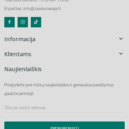
Telefono numeris: +370 641 17898
El.paštas: info@zaislumanija.lt
Informacija

Klientams

Naujienlaiškis
Prisijunkite prie mūsų naujienlaiškio ir geriausius pasiūlymus
gaukite pirmieji!
PRENUMERUOTI