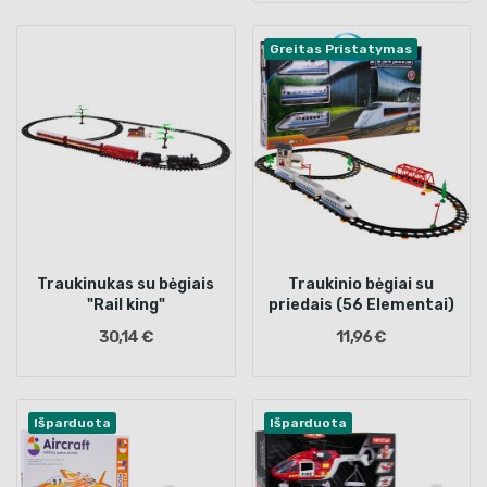
Greitas Pristatymas
Traukinukas su bėgiais
Traukinio bėgiai su
"Rail king"
priedais (56 Elementai)
30,14 €
11,96 €
Išparduota
Išparduota