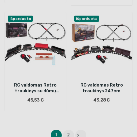
Išparduota
Išparduota
RC valdomas Retro
RC valdomas Retro
traukinys su dūmų
traukinys 247cm
efektais
45,53 €
43,28 €

1
2