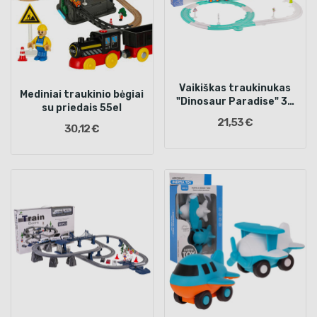
Vaikiškas traukinukas
Mediniai traukinio bėgiai
"Dinosaur Paradise" 33
su priedais 55el
vnt.
21,53 €
30,12 €