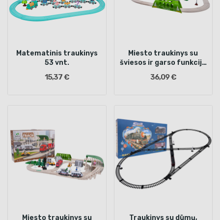
Matematinis traukinys
Miesto traukinys su
53 vnt.
šviesos ir garso funkcija
89 vnt.
15,37 €
36,09 €
Miesto traukinys su
Traukinys su dūmų,