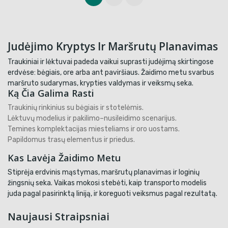
Judėjimo Kryptys Ir Maršrutų Planavimas
Traukiniai ir lėktuvai padeda vaikui suprasti judėjimą skirtingose
erdvėse: bėgiais, ore arba ant paviršiaus. Žaidimo metu svarbus
maršruto sudarymas, krypties valdymas ir veiksmų seka.
Ką Čia Galima Rasti
Traukinių rinkinius su bėgiais ir stotelėmis.
Lėktuvų modelius ir pakilimo–nusileidimo scenarijus.
Temines komplektacijas miesteliams ir oro uostams.
Papildomus trasų elementus ir priedus.
Kas Lavėja Žaidimo Metu
Stiprėja erdvinis mąstymas, maršrutų planavimas ir loginių
žingsnių seka. Vaikas mokosi stebėti, kaip transporto modelis
juda pagal pasirinktą liniją, ir koreguoti veiksmus pagal rezultatą.
Naujausi Straipsniai