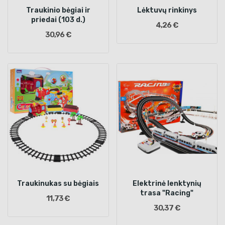
Traukinio bėgiai ir
Lėktuvų rinkinys
priedai (103 d.)
4,26 €
30,96 €
Traukinukas su bėgiais
Elektrinė lenktynių
trasa "Racing"
11,73 €
30,37 €