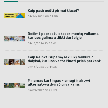
Kaip pasiruošti pirmai klasei?
07/24/2026 09:32:58
Dešimt paprastų eksperimentų vaikams,
kuriuos galima atlikti darželyje
07/13/2026 10:33:41
Kaip išrinkti supamą arkliuką vaikui? 7
dalykai, kuriuos verta žinoti prieš perkant
07/13/2026 09:41:35
Minamas kartingas – smagi ir aktyvi
alternatyva dviračiui vaikams
07/09/2026 10:29:59