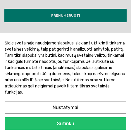
PRENUMERUOTI
Šioje svetainėje naudojame slapukus, siekiant užtikrinti tinkamą
Pirkimo sąlygos ir taisyklės
Privatumo politika
svetainės veikimą, taip pat gerinti ir analizuoti lankytojų patirtį.
Tam tikri slapukai yra būtini, kad mūsų svetainė veiktų tinkamai
Garantinis aptarnavimas
Prekių pristatymas
ir kad galėtumėte naudotis jos funkcijomis Jei sutiksite su
Prekių grąžinimas
Atsiskaitymo būdai
funkciniais ir statistiniais (analitiniais) slapukais, galėsime
sėkmingai apdoroti Jūsų duomenis, tokius kaip naršymo elgsena
arba unikalūs ID šioje svetainėje. Nesutikimas arba sutikimo
atšaukimas gali neigiamai paveikti tam tikras svetainės
funkcijas.
Nustatymai
Sutinku
© 2026 Žaislų manija - Visos teisės saugomos.