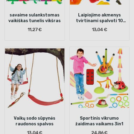
savaime sulankstomas
Laipiojimo akmenys
vaikiškas tunelis vikšras
tvirtinami spalvoti 10
vnt. + varžtai
11,27 €
13,04 €
Vaikų sodo sūpynės
Sportinis vikrumo
raudonos spalvos
žaidimas vaikams 3in1
13,04 €
24,86 €