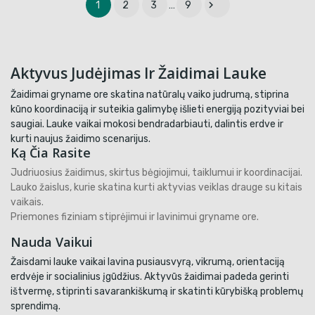

1
2
3
…
9
Aktyvus Judėjimas Ir Žaidimai Lauke
Žaidimai gryname ore skatina natūralų vaiko judrumą, stiprina
kūno koordinaciją ir suteikia galimybę išlieti energiją pozityviai bei
saugiai. Lauke vaikai mokosi bendradarbiauti, dalintis erdve ir
kurti naujus žaidimo scenarijus.
Ką Čia Rasite
Judriuosius žaidimus, skirtus bėgiojimui, taiklumui ir koordinacijai.
Lauko žaislus, kurie skatina kurti aktyvias veiklas drauge su kitais
vaikais.
Priemones fiziniam stiprėjimui ir lavinimui gryname ore.
Nauda Vaikui
Žaisdami lauke vaikai lavina pusiausvyrą, vikrumą, orientaciją
erdvėje ir socialinius įgūdžius. Aktyvūs žaidimai padeda gerinti
ištvermę, stiprinti savarankiškumą ir skatinti kūrybišką problemų
sprendimą.