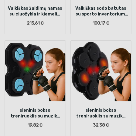
Vaikiškas žaidimų namas
Vaikiškas sodo batutas
su ciuožykla ir kiemeliu,
su sporto inventoriumi
Mėlynas/Raudonas/
155cm raudonas
215,61 €
100,17 €
Žalias
sieninis bokso
sieninis bokso
treniruoklis su muzika
treniruoklis su muzika
LED USB + pirštinės
LED USB + pirštinės
19,82 €
32,38 €