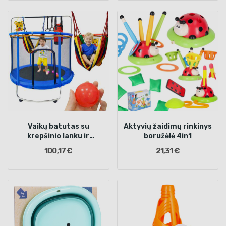
Vaikų batutas su
Aktyvių žaidimų rinkinys
krepšinio lanku ir
boružėlė 4in1
priedais 155cm mėlynas
100,17 €
21,31 €