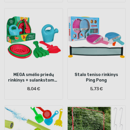
MEGA smėlio priedų
Stalo teniso rinkinys
rinkinys + sulankstomas
Ping Pong
kibirėlis
8,04 €
5,73 €