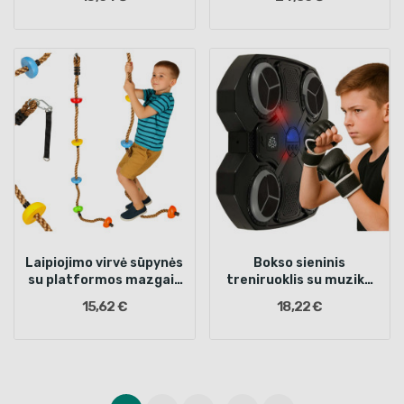
Laipiojimo virvė sūpynės
Bokso sieninis
su platformos mazgais
treniruoklis su muzika
200 cm
"Bluetooth" LED USB
15,62 €
18,22 €