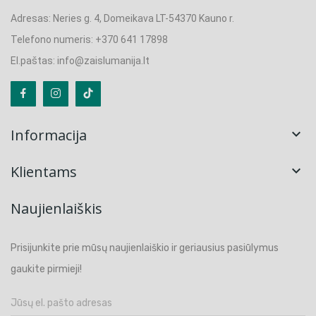
Adresas: Neries g. 4, Domeikava LT-54370 Kauno r.
Telefono numeris: +370 641 17898
El.paštas: info@zaislumanija.lt
Informacija

Klientams

Naujienlaiškis
Prisijunkite prie mūsų naujienlaiškio ir geriausius pasiūlymus
gaukite pirmieji!