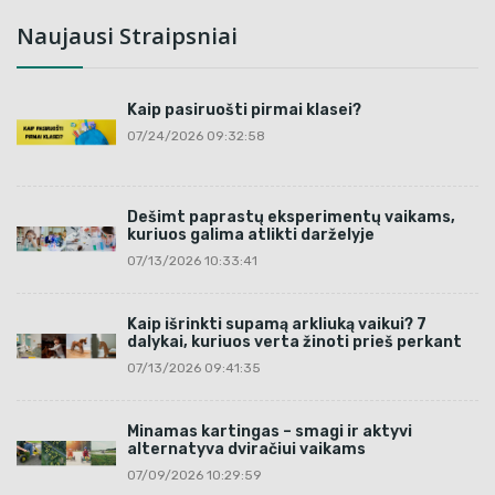
Naujausi Straipsniai
Kaip pasiruošti pirmai klasei?
07/24/2026 09:32:58
Dešimt paprastų eksperimentų vaikams,
kuriuos galima atlikti darželyje
07/13/2026 10:33:41
Kaip išrinkti supamą arkliuką vaikui? 7
dalykai, kuriuos verta žinoti prieš perkant
07/13/2026 09:41:35
Minamas kartingas – smagi ir aktyvi
alternatyva dviračiui vaikams
07/09/2026 10:29:59