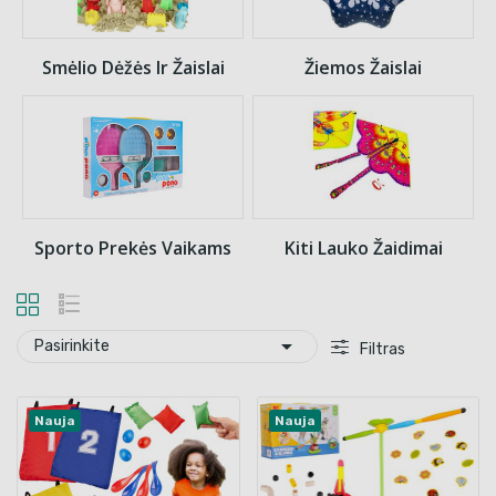
Smėlio Dėžės Ir Žaislai
Žiemos Žaislai
Sporto Prekės Vaikams
Kiti Lauko Žaidimai

Pasirinkite
Filtras
Nauja
Nauja