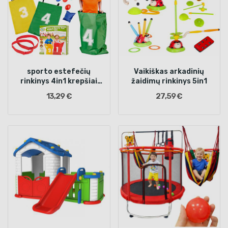
sporto estefečių
Vaikiškas arkadinių
rinkinys 4in1 krepšiai
žaidimų rinkinys 5in1
diržai kiaušiniai šaukštai
13,29 €
27,59 €