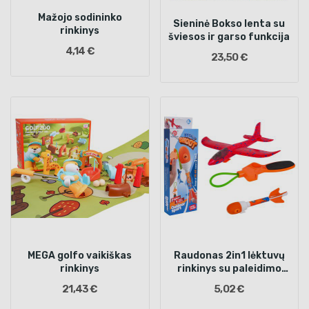
Mažojo sodininko
Sieninė Bokso lenta su
rinkinys
šviesos ir garso funkcija
4,14 €
23,50 €
MEGA golfo vaikiškas
Raudonas 2in1 lėktuvų
rinkinys
rinkinys su paleidimo
įrenginiu
21,43 €
5,02 €