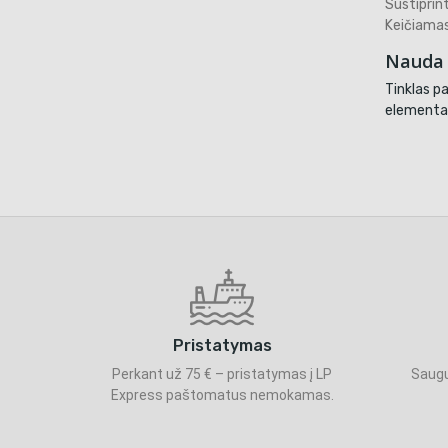
Sustiprin
Keičiamas 
Nauda 
Tinklas pa
elementas
Pristatymas
Perkant už 75 € – pristatymas į LP
Saugu
Express paštomatus nemokamas.