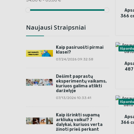
34,00 € - 65,00 €
Apsa
366 cm
Naujausi Straipsniai
Kaip pasiruošti pirmai
Išpard
klasei?
07/24/2026 09:32:58
Apsa
487 
Dešimt paprastų
eksperimentų vaikams,
kuriuos galima atlikti
darželyje
07/13/2026 10:33:41
Išpard
Kaip išrinkti supamą
Apsa
arkliuką vaikui? 7
366 cm
dalykai, kuriuos verta
žinoti prieš perkant