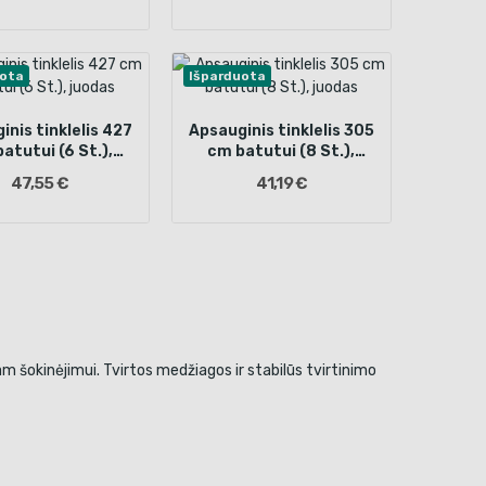
uota
Išparduota
inis tinklelis 427
Apsauginis tinklelis 305
atutui (6 St.),
cm batutui (8 St.),
juodas
juodas
47,55 €
41,19 €
iam šokinėjimui. Tvirtos medžiagos ir stabilūs tvirtinimo