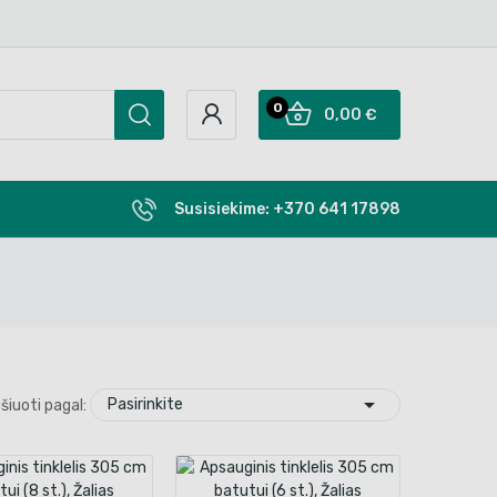
0
0,00 €
Susisiekime:
+370 641 17898

Pasirinkite
šiuoti pagal: