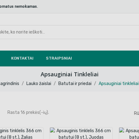
aštomatus nemokamas.
KONTAKTAI
STRAIPSNIAI
Apsauginiai Tinkleliai
agrindinis
Lauko žaislai
Batutai ir priedai
Apsauginiai tinkleliai
Rasta 16 prekės(-ių).
Rū