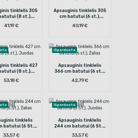
inis tinklelis 305
Apsauginis tinklelis 305
atutui (8 st.),
cm batutui (6 st.),
Žalias
Žalias
41,19 €
40,19 €
uota
Išparduota
inis tinklelis 427
Apsauginis tinklelis
atutui (8 st.),
366 cm batutui (6 st.),
Juodas
Žalias
53,18 €
42,79 €
uota
Išparduota
uginis tinklelis
Apsauginis tinklelis
 batutui (6 St.),
244 cm batutui (6 St.),
Žalias
Juodas
33,57 €
33,57 €