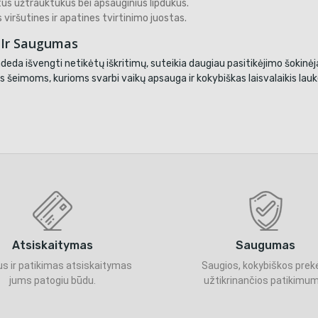
tus užtrauktukus bei apsauginius lipdukus.
viršutines ir apatines tvirtinimo juostas.
Ir Saugumas
deda išvengti netikėtų iškritimų, suteikia daugiau pasitikėjimo šokinėja
 šeimoms, kurioms svarbi vaikų apsauga ir kokybiškas laisvalaikis lauk
Atsiskaitymas
Saugumas
s ir patikimas atsiskaitymas
Saugios, kokybiškos prek
jums patogiu būdu.
užtikrinančios patikimum