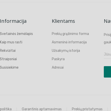
Informacija
Klientams
Nau
Svetainės žemėlapis
Prekių grąžinimo forma
Pris
Kaip mus rasti
Asmeninė informacija
gauk
Rekvizitai
Užsakymų istorija
Straipsniai
Paskyra
Susisiekime
Adresai
politika
Garantinis aptarnavimas
Prekių pristatymas