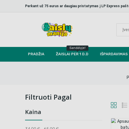
Perkant už 75 eurus ar daugiau pristatymas į LP Express p
Sandėlyje!
PRADŽIA
ŽAISLAI PER 1 D.D
IŠPARDAVIMAS
P
Filtruoti Pagal
Kaina