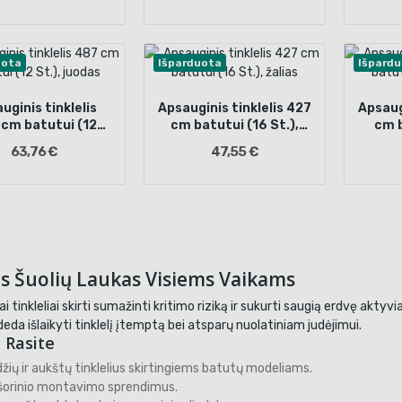
uota
Išparduota
Išpard
uginis tinklelis
Apsauginis tinklelis 427
Apsaug
cm batutui (12
cm batutui (16 St.),
cm b
St.), juodas
žalias
63,76 €
47,55 €
s Šuolių Laukas Visiems Vaikams
i tinkleliai skirti sumažinti kritimo riziką ir sukurti saugią erdvę aktyv
eda išlaikyti tinklelį įtemptą bei atsparų nuolatiniam judėjimui.
 Rasite
džių ir aukštų tinklelius skirtingiems batutų modeliams.
r išorinio montavimo sprendimus.