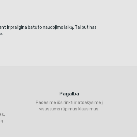
nt ir prailgina batuto naudojimo laiką. Tai būtinas
e.
Pagalba
Padėsime išsirinkti ir atsakysime į
visus jums rūpimus klausimus.
ės,
ą.