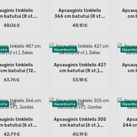
uginis tinklelis
Apsauginis tinklelis
Apsaug
 batutui (8 st.),
366 cm batutui (8 st.),
cm b
Žalias
Juodas
48,06 €
48,10 €
uota
Išparduota
Išpard
uginis tinklelis
Apsauginis tinklelis 427
Apsaug
cm batutui (12
cm batutui (8 st.),
cm b
st.), Žalias
Žalias
63,76 €
53,18 €
uota
Išparduota
Išpard
uginis tinklelis
Apsauginis tinklelis 305
Apsa
 batutui (6 st.),
cm batutui (6 st.),
244 cm
Juodas
Juodas
42,79 €
40,19 €