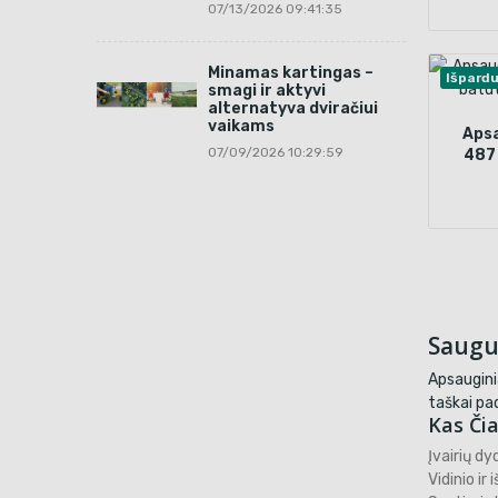
07/13/2026 09:41:35
Minamas kartingas –
Išpard
smagi ir aktyvi
alternatyva dviračiui
vaikams
Apsa
07/09/2026 10:29:59
487 
Saugu
Apsauginia
taškai pad
Kas Čia
Įvairių dy
Vidinio i