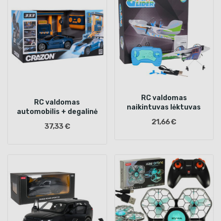
RC valdomas
RC valdomas
naikintuvas lėktuvas
automobilis + degalinė
21,66 €
37,33 €