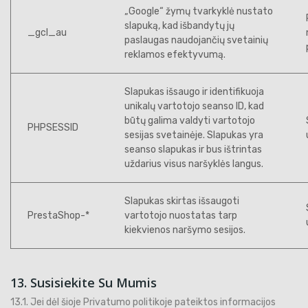
„Google“ žymų tvarkyklė nustato
slapuką, kad išbandytų jų
_gcl_au
paslaugas naudojančių svetainių
reklamos efektyvumą.
Slapukas išsaugo ir identifikuoja
unikalų vartotojo seanso ID, kad
būtų galima valdyti vartotojo
PHPSESSID
sesijas svetainėje. Slapukas yra
seanso slapukas ir bus ištrintas
uždarius visus naršyklės langus.
Slapukas skirtas išsaugoti
PrestaShop-*
vartotojo nuostatas tarp
kiekvienos naršymo sesijos.
13. Susisiekite Su Mumis
13.1. Jei dėl šioje Privatumo politikoje pateiktos informacijos