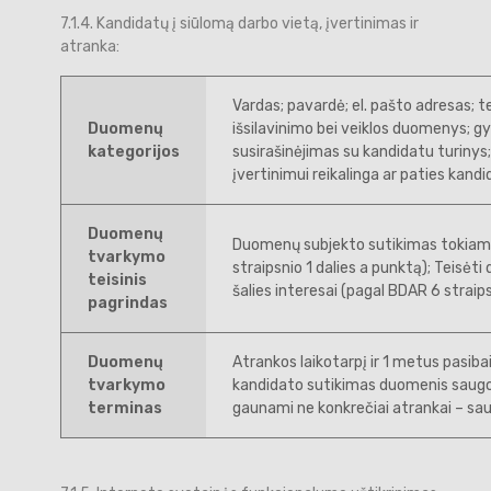
7.1.4. Kandidatų į siūlomą darbo vietą, įvertinimas ir
atranka:
Vardas; pavardė; el. pašto adresas; 
Duomenų
išsilavinimo bei veiklos duomenys; 
kategorijos
susirašinėjimas su kandidatu turinys;
įvertinimui reikalinga ar paties kand
Duomenų
Duomenų subjekto sutikimas tokiam
tvarkymo
straipsnio 1 dalies a punktą); Teisėt
teisinis
šalies interesai (pagal BDAR 6 straips
pagrindas
Duomenų
Atrankos laikotarpį ir 1 metus pasiba
tvarkymo
kandidato sutikimas duomenis saugo
terminas
gaunami ne konkrečiai atrankai – sa