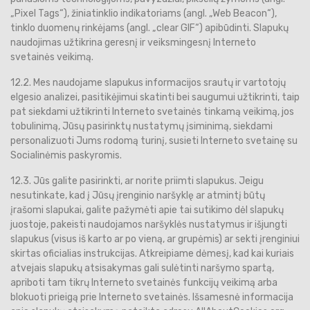
„Pixel Tags“), žiniatinklio indikatoriams (angl. „Web Beacon“),
tinklo duomenų rinkėjams (angl. „clear GIF“) apibūdinti. Slapukų
naudojimas užtikrina geresnį ir veiksmingesnį Interneto
svetainės veikimą.
12.2. Mes naudojame slapukus informacijos srautų ir vartotojų
elgesio analizei, pasitikėjimui skatinti bei saugumui užtikrinti, taip
pat siekdami užtikrinti Interneto svetainės tinkamą veikimą, jos
tobulinimą, Jūsų pasirinktų nustatymų įsiminimą, siekdami
personalizuoti Jums rodomą turinį, susieti Interneto svetainę su
Socialinėmis paskyromis.
12.3. Jūs galite pasirinkti, ar norite priimti slapukus. Jeigu
nesutinkate, kad į Jūsų įrenginio naršyklę ar atmintį būtų
įrašomi slapukai, galite pažymėti apie tai sutikimo dėl slapukų
juostoje, pakeisti naudojamos naršyklės nustatymus ir išjungti
slapukus (visus iš karto ar po vieną, ar grupėmis) ar sekti įrenginiui
skirtas oficialias instrukcijas. Atkreipiame dėmesį, kad kai kuriais
atvejais slapukų atsisakymas gali sulėtinti naršymo spartą,
apriboti tam tikrų Interneto svetainės funkcijų veikimą arba
blokuoti prieigą prie Interneto svetainės. Išsamesnė informacija