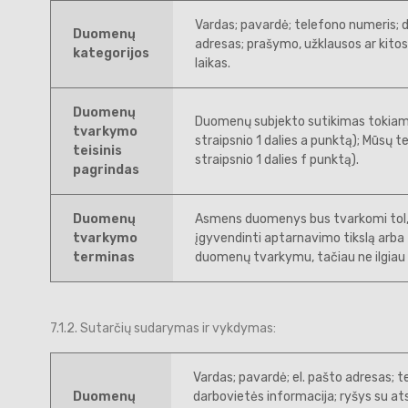
Vardas; pavardė; telefono numeris; d
Duomenų
adresas; prašymo, užklausos ar kitos 
kategorijos
laikas.
Duomenų
Duomenų subjekto sutikimas tokia
tvarkymo
straipsnio 1 dalies a punktą); Mūsų 
teisinis
straipsnio 1 dalies f punktą).
pagrindas
Duomenų
Asmens duomenys bus tvarkomi tol, k
tvarkymo
įgyvendinti aptarnavimo tikslą arba t
terminas
duomenų tvarkymu, tačiau ne ilgiau 
7.1.2. Sutarčių sudarymas ir vykdymas:
Vardas; pavardė; el. pašto adresas; t
Duomenų
darbovietės informacija; ryšys su a