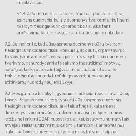
reikalavimus;
9.1.8. Atšaukti duotą sutikimą, kad būtų tvarkomi Jūsų
asmens duomenis, kai šie duomenys tvarkomi ar ketinami
tvarkyti tiesioginės rinkodaros tikslais, įskaitant
profiliavimą, kiek jis susijęs su tokia tiesiogine rinkodara.
9.2. Jei nenorite, kad Jūsų asmens duomenys būtų tvarkomi
tiesioginės rinkodaros tikslu, konkursų, apklausų organizavimo
tikslais, įskaitant profiliavimą, galite atsisakyti tokio duomenų
tvarkymo, nenurodydami atsisakymo (nesutikimo) motyvų,
parašę el. laišką adresu info@zaislumanija.lt, ar kitu Jums
teiktoje žinutėje nurodytu būdu (pavyzdžiui, paspaudę
atitinkamą nuorodą naujienlaiškyje).
9.3. Mes galime atsisakyti įgyvendinti aukščiau išvardintas Jūsų
teises, išskyrus nesutikimą tvarkyti Jūsų asmens duomenis
tiesioginės rinkodaros tikslu ar kitais atvejais, kai asmens
duomenys tvarkomi Jūsų sutikimu, kai Jūsų prašymo mums
leidžia netenkinti BDAR nuostatos, ar, kai, įstatymų numatytais
atvejais, reikia užtikrinti nusikaltimų, tarnybinės ar profesinės
etikos pažeidimų prevenciją, tyrimą ir nustatymą, taip pat