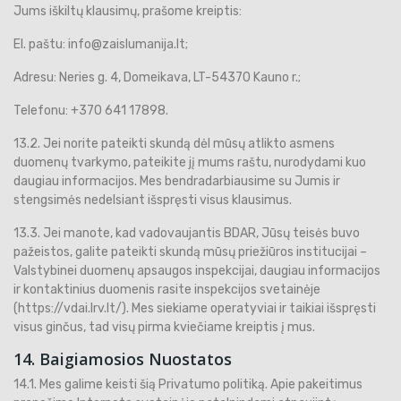
Jums iškiltų klausimų, prašome kreiptis:
El. paštu: info@zaislumanija.lt;
Adresu: Neries g. 4, Domeikava, LT-54370 Kauno r.;
Telefonu: +370 641 17898.
13.2. Jei norite pateikti skundą dėl mūsų atlikto asmens
duomenų tvarkymo, pateikite jį mums raštu, nurodydami kuo
daugiau informacijos. Mes bendradarbiausime su Jumis ir
stengsimės nedelsiant išspręsti visus klausimus.
13.3. Jei manote, kad vadovaujantis BDAR, Jūsų teisės buvo
pažeistos, galite pateikti skundą mūsų priežiūros institucijai –
Valstybinei duomenų apsaugos inspekcijai, daugiau informacijos
ir kontaktinius duomenis rasite inspekcijos svetainėje
(https://vdai.lrv.lt/). Mes siekiame operatyviai ir taikiai išspręsti
visus ginčus, tad visų pirma kviečiame kreiptis į mus.
14. Baigiamosios Nuostatos
14.1. Mes galime keisti šią Privatumo politiką. Apie pakeitimus