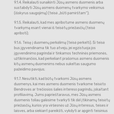
9.1.4. Reikalauti sunaikinti Jūsų asmens duomenis arba
sustabdyti Jūsų asmens duomenų tvarkymo veiksmus
(išskyrus saugojimą) (teisė „būti pamirštam“);
9.1.5. Reikalauti, kad mes apribotume asmens duomenų
tvarkymą esant vienai iš teisėtų priežasčių (teisė
apriboti);
9.1.6. Teisę į duomenų perkėlimą (teisė perkelti). Ši teisė
bus įgyvendinama tik tuo atveju, jei egzistuoja jos
įgyvendinimo pagrindai ir tinkamos techninės priemonės,
užtikrinančios, kad perkeliant prašomus asmens duomenis
kitų asmenų duomenims nebus sukeltas saugumo
pažeidimo pavojus;
9.1.7. Nesutikti, kad būtų tvarkomi Jūsų asmens
duomenys, kai mes asmens duomenis tvarkome teisėto
Bendrovės ar trečiosios šalies intereso pagrindu, įskaitant
profiliavimą. Jums paprieštaravus, mes Jūsų asmens
duomenis toliau galėsime tvarkyti tik dėl įtikinamų teisėtų
priežasčių, kurios yra viršesnės už Jūsų interesus, teises ir
laisves, arba siekiant pareikšti, vykdyti ar apginti teisinius