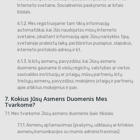
Interneto svetaine, Socialinėmis paskyromis ar kitais
būdais.
6.1.2. Mes registruojame tam tikrą informaciją
automatiškai, kai Jūs naudojatės mūsų Interneto
svetaine, įskaitant informaciją apie Jūsų naršyklės tipą,
svetainėje praleistą laiką, peržiūrėtus puslapius, slapukus,
interneto protokolo adresą ir kt.
6.1.3. Iš kitų asmenų, pavyzdžiui, kai Jūsų asmens
duomenis gauname iš viešų registrų, valstybės ar vietos
savivaldos institucijų ar įstaigų, mūsų partnerių, kitų
trečiųjų asmenų, pavyzdžiui, mokėjimo įstaigų ir partnerių
apie atliktus mokėjimus ir pan.
7. Kokius Jūsų Asmens Duomenis Mes
Tvarkome?
7.1. Mes tvarkome Jūsų asmens duomenis šiais tikslais:
7.1.1. Asmenų aptarnavimas (prašymų, užklausų ar kitokios
asmenų komunikacijos su mumis administravimas):