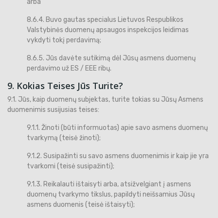
arba
8.6.4. Buvo gautas specialus Lietuvos Respublikos
Valstybinės duomenų apsaugos inspekcijos leidimas
vykdyti tokį perdavimą;
8.6.5. Jūs davėte sutikimą dėl Jūsų asmens duomenų
perdavimo už ES / EEE ribų.
9. Kokias Teises Jūs Turite?
9.1. Jūs, kaip duomenų subjektas, turite tokias su Jūsų Asmens
duomenimis susijusias teises:
9.1.1. Žinoti (būti informuotas) apie savo asmens duomenų
tvarkymą (teisė žinoti);
9.1.2. Susipažinti su savo asmens duomenimis ir kaip jie yra
tvarkomi (teisė susipažinti);
9.1.3. Reikalauti ištaisyti arba, atsižvelgiant į asmens
duomenų tvarkymo tikslus, papildyti neišsamius Jūsų
asmens duomenis (teisė ištaisyti);