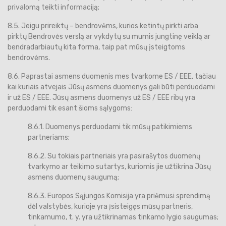
privalomą teikti informaciją;
8.5. Jeigu prireiktų – bendrovėms, kurios ketintų pirkti arba
pirktų Bendrovės verslą ar vykdytų su mumis jungtinę veiklą ar
bendradarbiautų kita forma, taip pat mūsų įsteigtoms
bendrovėms.
8.6. Paprastai asmens duomenis mes tvarkome ES / EEE, tačiau
kai kuriais atvejais Jūsų asmens duomenys gali būti perduodami
ir už ES / EEE. Jūsų asmens duomenys už ES / EEE ribų yra
perduodami tik esant šioms sąlygoms:
8.6.1. Duomenys perduodami tik mūsų patikimiems
partneriams;
8.6.2. Su tokiais partneriais yra pasirašytos duomenų
tvarkymo ar teikimo sutartys, kuriomis jie užtikrina Jūsų
asmens duomenų saugumą;
8.6.3. Europos Sąjungos Komisija yra priėmusi sprendimą
dėl valstybės, kurioje yra įsisteigęs mūsų partneris,
tinkamumo, t. y. yra užtikrinamas tinkamo lygio saugumas;