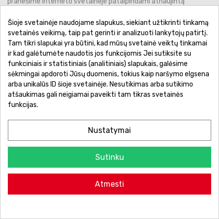
pranešime Interneto svetainėje patalpindami atnaujintą
Privatumo politiką, ar kitais įprastais komunikacijos būdais.
Privatumo politikos papildymai ar pakeitimai įsigalioja nuo
Šioje svetainėje naudojame slapukus, siekiant užtikrinti tinkamą
atnaujinimo datos, nurodytos Privatumo politikoje, nebent būtų
svetainės veikimą, taip pat gerinti ir analizuoti lankytojų patirtį.
nurodytas kitas įsigaliojimo terminas.
Tam tikri slapukai yra būtini, kad mūsų svetainė veiktų tinkamai
ir kad galėtumėte naudotis jos funkcijomis Jei sutiksite su
14.2. Jei Jūs po Privatumo politikos sąlygų pakeitimo ir toliau
funkciniais ir statistiniais (analitiniais) slapukais, galėsime
naudojatės Interneto svetaine, užsakote paslaugas, naudojatės
sėkmingai apdoroti Jūsų duomenis, tokius kaip naršymo elgsena
mūsų Socialinėmis paskyromis, susisiekiate su mumis laikoma,
arba unikalūs ID šioje svetainėje. Nesutikimas arba sutikimo
kad Jūs sutikote su pakeistomis Privatumo politikos sąlygomis.
atšaukimas gali neigiamai paveikti tam tikras svetainės
funkcijas.
Nustatymai
Sutinku
Atmesti
Pristatymas
Perkant už 75 € – pristatymas į LP Express paštomatus