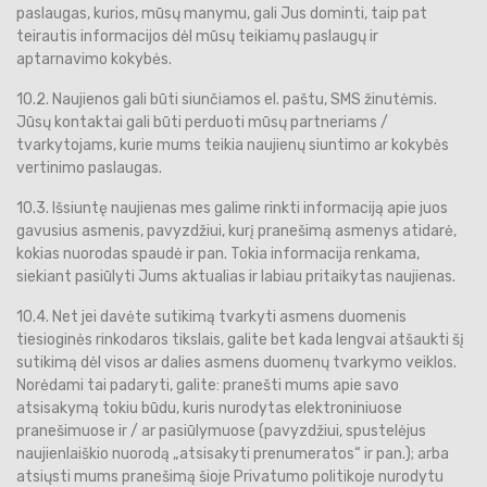
paslaugas, kurios, mūsų manymu, gali Jus dominti, taip pat
teirautis informacijos dėl mūsų teikiamų paslaugų ir
aptarnavimo kokybės.
10.2. Naujienos gali būti siunčiamos el. paštu, SMS žinutėmis.
Jūsų kontaktai gali būti perduoti mūsų partneriams /
tvarkytojams, kurie mums teikia naujienų siuntimo ar kokybės
vertinimo paslaugas.
10.3. Išsiuntę naujienas mes galime rinkti informaciją apie juos
gavusius asmenis, pavyzdžiui, kurį pranešimą asmenys atidarė,
kokias nuorodas spaudė ir pan. Tokia informacija renkama,
siekiant pasiūlyti Jums aktualias ir labiau pritaikytas naujienas.
10.4. Net jei davėte sutikimą tvarkyti asmens duomenis
tiesioginės rinkodaros tikslais, galite bet kada lengvai atšaukti šį
sutikimą dėl visos ar dalies asmens duomenų tvarkymo veiklos.
Norėdami tai padaryti, galite: pranešti mums apie savo
atsisakymą tokiu būdu, kuris nurodytas elektroniniuose
pranešimuose ir / ar pasiūlymuose (pavyzdžiui, spustelėjus
naujienlaiškio nuorodą „atsisakyti prenumeratos“ ir pan.); arba
atsiųsti mums pranešimą šioje Privatumo politikoje nurodytu