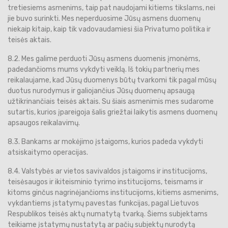
tretiesiems asmenims, taip pat naudojami kitiems tikslams, nei
jie buvo surinkti. Mes neperduosime Jūsų asmens duomenų
niekaip kitaip, kaip tik vadovaudamiesi šia Privatumo politika ir
teisės aktais.
8.2. Mes galime perduoti Jūsų asmens duomenis įmonėms,
padedančioms mums vykdyti veiklą. Iš tokių partnerių mes
reikalaujame, kad Jūsų duomenys būtų tvarkomi tik pagal mūsų
duotus nurodymus ir galiojančius Jūsų duomenų apsaugą
užtikrinančiais teisės aktais. Su šiais asmenimis mes sudarome
sutartis, kurios įpareigoja šalis griežtai laikytis asmens duomenų
apsaugos reikalavimų.
8.3. Bankams ar mokėjimo įstaigoms, kurios padeda vykdyti
atsiskaitymo operacijas.
8.4. Valstybės ar vietos savivaldos įstaigoms ir institucijoms,
teisėsaugos ir ikiteisminio tyrimo institucijoms, teismams ir
kitoms ginčus nagrinėjančioms institucijoms, kitiems asmenims,
vykdantiems įstatymų pavestas funkcijas, pagal Lietuvos
Respublikos teisės aktų numatytą tvarką. Šiems subjektams
teikiame įstatymų nustatytą ar pačių subjektų nurodytą