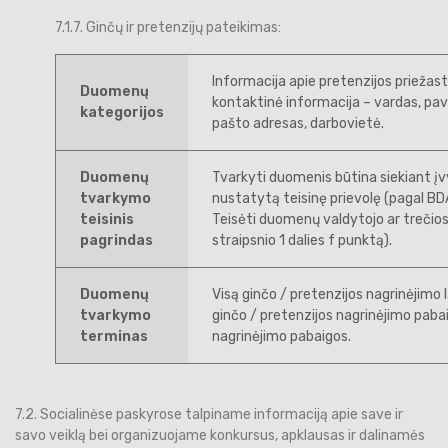
7.1.7. Ginčų ir pretenzijų pateikimas:
Informacija apie pretenzijos priežast
Duomenų
kontaktinė informacija – vardas, pav
kategorijos
pašto adresas, darbovietė.
Duomenų
Tvarkyti duomenis būtina siekiant į
tvarkymo
nustatytą teisinę prievolę (pagal BDA
teisinis
Teisėti duomenų valdytojo ar trečios
pagrindas
straipsnio 1 dalies f punktą).
Duomenų
Visą ginčo / pretenzijos nagrinėjimo 
tvarkymo
ginčo / pretenzijos nagrinėjimo paba
terminas
nagrinėjimo pabaigos.
7.2. Socialinėse paskyrose talpiname informaciją apie save ir
savo veiklą bei organizuojame konkursus, apklausas ir dalinamės