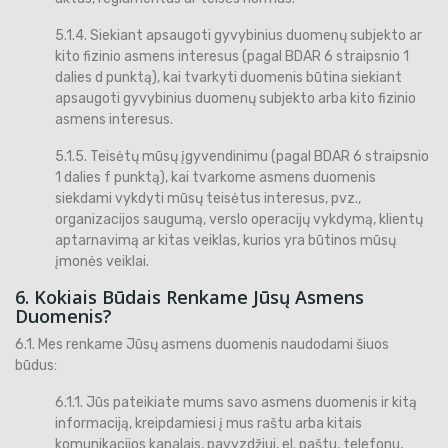
5.1.4. Siekiant apsaugoti gyvybinius duomenų subjekto ar
kito fizinio asmens interesus (pagal BDAR 6 straipsnio 1
dalies d punktą), kai tvarkyti duomenis būtina siekiant
apsaugoti gyvybinius duomenų subjekto arba kito fizinio
asmens interesus.
5.1.5. Teisėtų mūsų įgyvendinimu (pagal BDAR 6 straipsnio
1 dalies f punktą), kai tvarkome asmens duomenis
siekdami vykdyti mūsų teisėtus interesus, pvz.,
organizacijos saugumą, verslo operacijų vykdymą, klientų
aptarnavimą ar kitas veiklas, kurios yra būtinos mūsų
įmonės veiklai.
6. Kokiais Būdais Renkame Jūsų Asmens
Duomenis?
6.1. Mes renkame Jūsų asmens duomenis naudodami šiuos
būdus:
6.1.1. Jūs pateikiate mums savo asmens duomenis ir kitą
informaciją, kreipdamiesi į mus raštu arba kitais
komunikacijos kanalais, pavyzdžiui, el. paštu, telefonu,