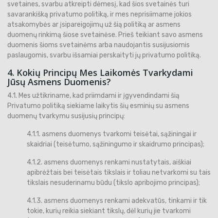
svetaines, svarbu atkreipti dėmesį, kad šios svetainės turi
savarankišką privatumo politiką, ir mes neprisiimame jokios
atsakomybės ar įsipareigojimų už šią politiką ar asmens
duomenų rinkimą šiose svetainėse. Prieš teikiant savo asmens
duomenis šioms svetainėms arba naudojantis susijusiomis
paslaugomis, svarbu išsamiai perskaityti jų privatumo politiką.
4. Kokių Principų Mes Laikomės Tvarkydami
Jūsų Asmens Duomenis?
4.1. Mes užtikriname, kad priimdami ir įgyvendindami šią
Privatumo politiką siekiame laikytis šių esminių su asmens
duomenų tvarkymu susijusių principų:
4.1.1. asmens duomenys tvarkomi teisėtai, sąžiningai ir
skaidriai (teisėtumo, sąžiningumo ir skaidrumo principas);
4.1.2. asmens duomenys renkami nustatytais, aiškiai
apibrėžtais bei teisėtais tikslais ir toliau netvarkomi su tais
tikslais nesuderinamu būdu (tikslo apribojimo principas);
4.1.3. asmens duomenys renkami adekvatūs, tinkami ir tik
tokie, kurių reikia siekiant tikslų, dėl kurių jie tvarkomi