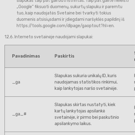
slapukas taip pat gali būti ištrintas. Taip pat galite neleisti
„Google“ fiksuoti duomenų, sukurtų slapuku ir paremtu
tuo, kaip naudojatės Svetaine bei tvarkyti tokius
duomenis atsisiųsdami ir įdiegdami naršyklės papildinį iš
https://tools.google.com/dlpage/gaoptout?hl=en.
12.6. Interneto svetainėje naudojami slapukai:
Pavadinimas
Paskirtis
Slapukas sukuria unikalų ID, kuris
_ga
naudojamas statistikos rinkimui,
kaip lankytojas naršo svetainėje.
Slapukas skirtas nustatyti, kiek
kartų lankytojas apsilankė
_ga_#
svetainėje, ir pirmo bei paskutinio
apsilankymo laikus.