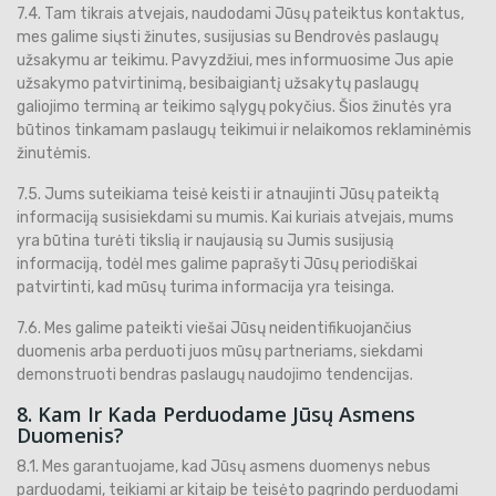
7.4. Tam tikrais atvejais, naudodami Jūsų pateiktus kontaktus,
mes galime siųsti žinutes, susijusias su Bendrovės paslaugų
užsakymu ar teikimu. Pavyzdžiui, mes informuosime Jus apie
užsakymo patvirtinimą, besibaigiantį užsakytų paslaugų
galiojimo terminą ar teikimo sąlygų pokyčius. Šios žinutės yra
būtinos tinkamam paslaugų teikimui ir nelaikomos reklaminėmis
žinutėmis.
7.5. Jums suteikiama teisė keisti ir atnaujinti Jūsų pateiktą
informaciją susisiekdami su mumis. Kai kuriais atvejais, mums
yra būtina turėti tikslią ir naujausią su Jumis susijusią
informaciją, todėl mes galime paprašyti Jūsų periodiškai
patvirtinti, kad mūsų turima informacija yra teisinga.
7.6. Mes galime pateikti viešai Jūsų neidentifikuojančius
duomenis arba perduoti juos mūsų partneriams, siekdami
demonstruoti bendras paslaugų naudojimo tendencijas.
8. Kam Ir Kada Perduodame Jūsų Asmens
Duomenis?
8.1. Mes garantuojame, kad Jūsų asmens duomenys nebus
parduodami, teikiami ar kitaip be teisėto pagrindo perduodami