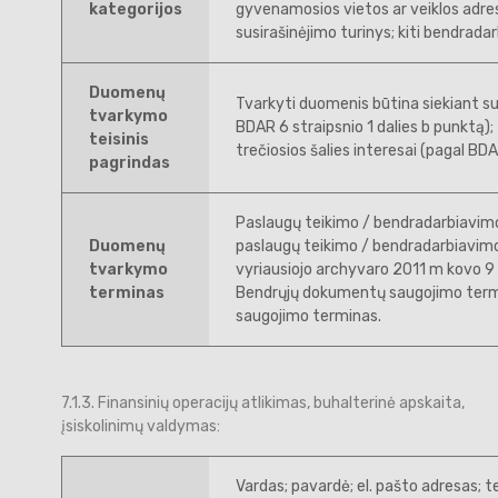
kategorijos
gyvenamosios vietos ar veiklos adre
susirašinėjimo turinys; kiti bendrada
Duomenų
Tvarkyti duomenis būtina siekiant sud
tvarkymo
BDAR 6 straipsnio 1 dalies b punktą)
teisinis
trečiosios šalies interesai (pagal BDA
pagrindas
Paslaugų teikimo / bendradarbiavimo
Duomenų
paslaugų teikimo / bendradarbiavim
tvarkymo
vyriausiojo archyvaro 2011 m kovo 9 
terminas
Bendrųjų dokumentų saugojimo termi
saugojimo terminas.
7.1.3. Finansinių operacijų atlikimas, buhalterinė apskaita,
įsiskolinimų valdymas:
Vardas; pavardė; el. pašto adresas; t