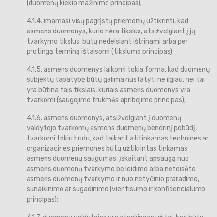
(duomenų kiekio mažinimo principas);
4.1.4. imamasi visų pagrįstų priemonių užtikrinti, kad
asmens duomenys, kurie nėra tikslūs, atsižvelgiant į jų
tvarkymo tikslus, būtų nedelsiant ištrinami arba per
protingą terminą ištaisomi (tikslumo principas);
4.1.5. asmens duomenys laikomi tokia forma, kad duomenų
subjektų tapatybę būtų galima nustatyti ne ilgiau, nei tai
yra būtina tais tikslais, kuriais asmens duomenys yra
tvarkomi (saugojimo trukmės apribojimo principas);
4.1.6. asmens duomenys, atsižvelgiant į duomenų
valdytojo tvarkomų asmens duomenų bendrinį pobūdį,
tvarkomi tokiu būdu, kad taikant atitinkamas technines ar
organizacines priemones būtų užtikrintas tinkamas
asmens duomenų saugumas, įskaitant apsaugą nuo
asmens duomenų tvarkymo be leidimo arba neteisėto
asmens duomenų tvarkymo ir nuo netyčinio praradimo,
sunaikinimo ar sugadinimo (vientisumo ir konfidencialumo
principas);