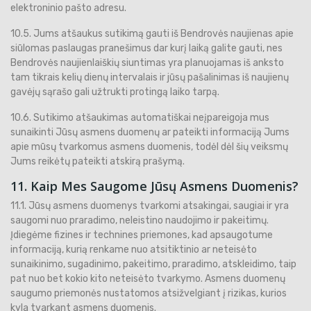
elektroninio pašto adresu.
10.5. Jums atšaukus sutikimą gauti iš Bendrovės naujienas apie
siūlomas paslaugas pranešimus dar kurį laiką galite gauti, nes
Bendrovės naujienlaiškių siuntimas yra planuojamas iš anksto
tam tikrais kelių dienų intervalais ir jūsų pašalinimas iš naujienų
gavėjų sąrašo gali užtrukti protingą laiko tarpą.
10.6. Sutikimo atšaukimas automatiškai neįpareigoja mus
sunaikinti Jūsų asmens duomenų ar pateikti informaciją Jums
apie mūsų tvarkomus asmens duomenis, todėl dėl šių veiksmų
Jums reikėtų pateikti atskirą prašymą.
11. Kaip Mes Saugome Jūsų Asmens Duomenis?
11.1. Jūsų asmens duomenys tvarkomi atsakingai, saugiai ir yra
saugomi nuo praradimo, neleistino naudojimo ir pakeitimų.
Įdiegėme fizines ir technines priemones, kad apsaugotume
informaciją, kurią renkame nuo atsitiktinio ar neteisėto
sunaikinimo, sugadinimo, pakeitimo, praradimo, atskleidimo, taip
pat nuo bet kokio kito neteisėto tvarkymo. Asmens duomenų
saugumo priemonės nustatomos atsižvelgiant į rizikas, kurios
kyla tvarkant asmens duomenis.