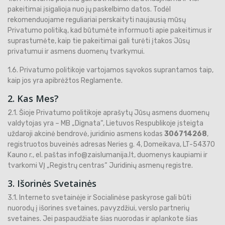
pakeitimai įsigalioja nuo jų paskelbimo datos. Todėl
rekomenduojame reguliariai perskaityti naujausią mūsų
Privatumo politiką, kad būtumėte informuoti apie pakeitimus ir
suprastumėte, kaip tie pakeitimai gali turėti įtakos Jūsų
privatumui ir asmens duomenų tvarkymui.
1.6. Privatumo politikoje vartojamos sąvokos suprantamos taip,
kaip jos yra apibrėžtos Reglamente.
2. Kas Mes?
2.1. Šioje Privatumo politikoje aprašytų Jūsų asmens duomenų
valdytojas yra – MB „Dignata“, Lietuvos Respublikoje įsteigta
uždaroji akcinė bendrovė, juridinio asmens kodas
306714268
,
registruotos buveinės adresas Neries g. 4, Domeikava, LT-54370
Kauno r., el. paštas info@zaislumanija.lt, duomenys kaupiami ir
tvarkomi VĮ „Registrų centras“ Juridinių asmenų registre.
3. Išorinės Svetainės
3.1. Interneto svetainėje ir Socialinėse paskyrose gali būti
nuorodų į išorines svetaines, pavyzdžiui, verslo partnerių
svetaines. Jei paspaudžiate šias nuorodas ir aplankote šias