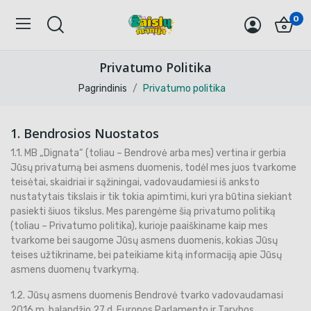
0
Privatumo Politika
Pagrindinis
Privatumo politika
1. Bendrosios Nuostatos
1.1. MB „Dignata“ (toliau – Bendrovė arba mes) vertina ir gerbia
Jūsų privatumą bei asmens duomenis, todėl mes juos tvarkome
teisėtai, skaidriai ir sąžiningai, vadovaudamiesi iš anksto
nustatytais tikslais ir tik tokia apimtimi, kuri yra būtina siekiant
pasiekti šiuos tikslus. Mes parengėme šią privatumo politiką
(toliau – Privatumo politika), kurioje paaiškiname kaip mes
tvarkome bei saugome Jūsų asmens duomenis, kokias Jūsų
teises užtikriname, bei pateikiame kitą informaciją apie Jūsų
asmens duomenų tvarkymą.
1.2. Jūsų asmens duomenis Bendrovė tvarko vadovaudamasi
2016 m. balandžio 27 d. Europos Parlamento ir Tarybos