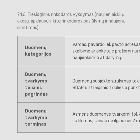
7.1.6. Tiesioginės rinkodaros vykdymas (naujienlaiškių,
akcijų, apklausų ir kitų rinkodaros pasiūlymų ir naujienų
siuntimas):
Vardas; pavardė; el. pašto adresa
Duomenų
skelbime ar anketoje prašomi nur
kategorijos
naujienlaiškio atidarymą.
Duomenų
tvarkymo
Duomenų subjekto sutikimas tok
teisinis
BDAR 6 straipsnio 1 dalies a punkt
pagrindas
Duomenų
Asmens duomenys tvarkomi tol, k
tvarkymo
sutikimas, tačiau ne ilgiau nei 2 
terminas