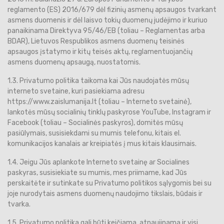
reglamento (ES) 2016/679 dėl fizinių asmenų apsaugos tvarkant
asmens duomenis ir dėl laisvo tokių duomenų judėjimo ir kuriuo
panaikinama Direktyva 95/46/EB (toliau – Reglamentas arba
BDAR), Lietuvos Respublikos asmens duomenų teisinės
apsaugos įstatymo ir kitų teisės aktų, reglamentuojančių
asmens duomenų apsaugą, nuostatomis.
1.3. Privatumo politika taikoma kai Jūs naudojatės mūsų
interneto svetaine, kuri pasiekiama adresu
https://www.zaislumanija.lt (toliau – Interneto svetainė),
lankotės mūsų socialinių tinklų paskyrose YouTube, Instagram ir
Facebook (toliau – Socialinės paskyros), domitės mūsų
pasiūlymais, susisiekdami su mumis telefonu, kitais el.
komunikacijos kanalais ar kreipiatės į mus kitais klausimais.
1.4. Jeigu Jūs aplankote Interneto svetainę ar Socialines
paskyras, susisiekiate su mumis, mes priimame, kad Jūs
perskaitėte ir sutinkate su Privatumo politikos sąlygomis bei su
joje nurodytais asmens duomenų naudojimo tikslais, būdais ir
tvarka.
1.5. Privatumo politika gali būti keičiama, atnaujinama ir visi