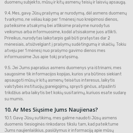
duomenų subjekto, mūsų ir kitų asmenų teisių ir laisvių apsaugą.
9.4. Mes, gavę Jūsų prašymą ar nurodymą, dėl asmens duomenų
tvarkymo, ne vėliau kaip per 1 mėnesį nuo kreipimosi dienos,
pateiksime atsakymą bei atliksime prašyme nurodytus
veiksmus arba informuosime, kodėl atsisakome juos atlikti.
Prireikus, nurodytas laikotarpis gali būti pratęstas dar 2
mėnesiais, atsižvelgiant į prašymų sudėtingumą ir skaičių. Tokiu
atveju per 1 mėnesį nuo prašymo gavimo dienos mes
informuosime Jus apie tokį pratęsimą.
9.5. Jei Jums paprašius asmens duomenys yra ištrinami, mes
saugosime tik informacijos kopijas, kurios yra būtinos siekiant
apsaugoti mūsų ir kitų asmenų teisėtus interesus, laikytis
valstybės institucijų įpareigojimų, spręsti ginčus, atpažinti
trikdžius arba laikytis bet kokių susitarimų, kuriuos esate sudarę
su mumis.
10. Ar Mes Siųsime Jums Naujienas?
10.1. Gavę Jūsų sutikimą, mes galime naudoti Jūsų asmens
duomenis tiesioginės rinkodaros tikslu tam, kad pateiktume
Jums naujienlaiškius, pasiūlymus ir informaciją apie mūsų