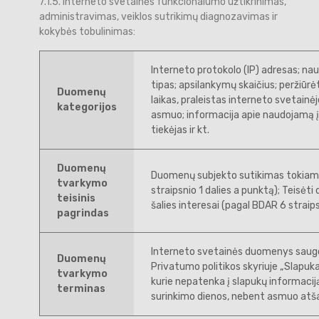
7.1.5. Interneto svetainės funkcionalumo užtikrinimas,
administravimas, veiklos sutrikimų diagnozavimas ir
kokybės tobulinimas:
Interneto protokolo (IP) adresas; na
tipas; apsilankymų skaičius; peržiūrė
Duomenų
laikas, praleistas interneto svetainėje;
kategorijos
asmuo; informacija apie naudojamą įre
tiekėjas ir kt.
Duomenų
Duomenų subjekto sutikimas tokiam
tvarkymo
straipsnio 1 dalies a punktą); Teisėt
teisinis
šalies interesai (pagal BDAR 6 straips
pagrindas
Interneto svetainės duomenys saugom
Duomenų
Privatumo politikos skyriuje „Slapuk
tvarkymo
kurie nepatenka į slapukų informacij
terminas
surinkimo dienos, nebent asmuo atša