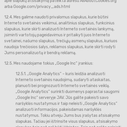
apie slapukų atsisakymą pateikta adresu AllAboutCookies.org
arba Google.com/privacy_ads.html
12.4. Mes galime naudoti privalomus slapukus, kurie būtini
Interneto svetainės veikimui, analitinius slapukus, funkcinius
slapukus, kurie skirti analizuoti Interneto svetainės lankymą,
įsiminti vartotojų pageidavimus ir pritaikyti juos Interneto
svetainei, našumo slapukus, trečiųjų asmenų slapukus, kuriuos
naudoja trečiosios šalys, reklamos slapukus, kurie skirti rodyti
Jums personalizuotą ir bendrą reklamą.
12.5. Mes naudojame tokius „Google Inc“ įrankius:
12.5.1. „Google Analytics“ – kuris leidžia analizuoti
Interneto svetainės naudojimą, sudaryti ataskaitas,
planuoti bei prognozuoti Interneto svetainės veiklą.
„Google Analytics“ surinkti duomenys paprastai saugomi
„Google Inc“ serveryje JAV. Jūs galite pakeisti savo
naršyklės nustatymus ir taip neleisti „Google Analytics“
analizuoti informacijos, pakeisdamas naršyklės
nustatymus. Tokiu atveju Jums bus įrašytas atsisakymo
slapukas. Tačiau jei ištrinsite visus slapukus, atsisakymo