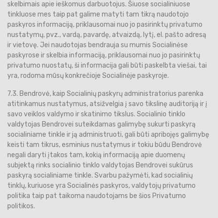
skelbimais apie ieškomus darbuotojus. Šiuose socialiniuose
tinkluose mes taip pat galime matyti tam tikrą naudotojo
paskyros informaciją, priklausomai nuo jo pasirinktų privatumo
nustatymų, pvz., vardą, pavardę, atvaizdą, lytį, el. pašto adresą
ir vietovę. Jei naudotojas bendrauja su mumis Socialinėse
paskyrose ir skelbia informaciją, priklausomai nuo jo pasirinktų
privatumo nuostatų, ši informacija gali būti paskelbta viešai, tai
yra, rodoma mūsų konkrečioje Socialinėje paskyroje.
7.3. Bendrovė, kaip Socialinių paskyrų administratorius parenka
atitinkamus nustatymus, atsižvelgia į savo tikslinę auditoriją ir į
savo veiklos valdymo ir skatinimo tikslus. Socialinio tinklo
valdytojas Bendrovei suteikdamas galimybę sukurti paskyrą
socialiniame tinkle ir ją administruoti, gali būti apribojęs galimybę
keisti tam tikrus, esminius nustatymus ir tokiu būdu Bendrovė
negali daryti įtakos tam, kokią informaciją apie duomenų
subjektą rinks socialinio tinklo valdytojas Bendrovei sukūrus
paskyrą socialiniame tinkle. Svarbu pažymėti, kad socialinių
tinklų, kuriuose yra Socialinės paskyros, valdytojų privatumo
politika taip pat taikoma naudotojams be šios Privatumo
politikos.