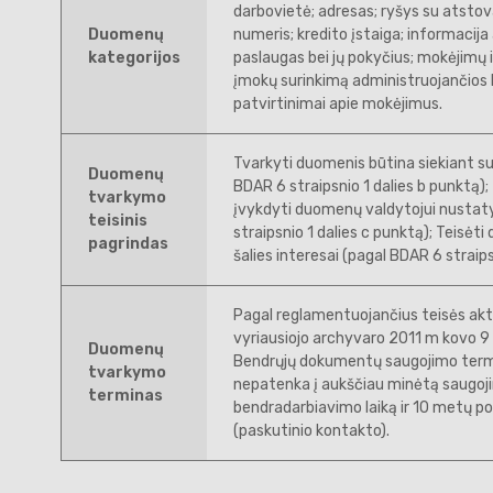
darbovietė; adresas; ryšys su atsto
Duomenų
numeris; kredito įstaiga; informacij
kategorijos
paslaugas bei jų pokyčius; mokėjimų i
įmokų surinkimą administruojančios
patvirtinimai apie mokėjimus.
Tvarkyti duomenis būtina siekiant sud
Duomenų
BDAR 6 straipsnio 1 dalies b punktą)
tvarkymo
įvykdyti duomenų valdytojui nustaty
teisinis
straipsnio 1 dalies c punktą); Teisėt
pagrindas
šalies interesai (pagal BDAR 6 straips
Pagal reglamentuojančius teisės akt
vyriausiojo archyvaro 2011 m kovo 9 
Duomenų
Bendrųjų dokumentų saugojimo term
tvarkymo
nepatenka į aukščiau minėtą saugojimo
terminas
bendradarbiavimo laiką ir 10 metų po
(paskutinio kontakto).