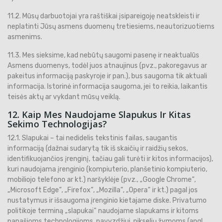
11.2. Mūsų darbuotojai yra raštiškai įsipareigoję neatskleisti ir
neplatinti Jūsų asmens duomenų tretiesiems, neautorizuotiems
asmenims.
11.3. Mes sieksime, kad nebūtų saugomi pasenę ir neaktualūs
Asmens duomenys, todėl juos atnaujinus (pvz., pakoregavus ar
pakeitus informaciją paskyroje ir pan.), bus saugoma tik aktuali
informacija. Istorinė informacija saugoma, jei to reikia, laikantis
teisės aktų ar vykdant mūsų veiklą.
12. Kaip Mes Naudojame Slapukus Ir Kitas
Sekimo Technologijas?
12.1. Slapukai – tai nedidelis tekstinis failas, saugantis
informaciją (dažnai sudarytą tik iš skaičių ir raidžių sekos,
identifikuojančios įrenginį, tačiau gali turėti ir kitos informacijos),
kuri naudojama įrenginio (kompiuterio, planšetinio kompiuterio,
mobiliojo telefono ar kt.) naršyklėje (pvz., „Google Chrome“,
„Microsoft Edge“, „Firefox“, „Mozilla“, „Opera“ ir kt.) pagal jos
nustatymus ir išsaugoma įrenginio kietajame diske. Privatumo
politikoje terminą „slapukai“ naudojame slapukams ir kitoms
panašioms technologijoms, pavyzdžiui, pikselių žymoms (angl.