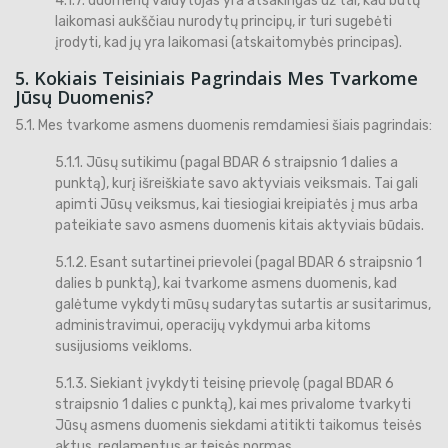
4.1.7. duomenų valdytojas yra atsakingas už tai, kad būtų
laikomasi aukščiau nurodytų principų, ir turi sugebėti
įrodyti, kad jų yra laikomasi (atskaitomybės principas).
5. Kokiais Teisiniais Pagrindais Mes Tvarkome
Jūsų Duomenis?
5.1. Mes tvarkome asmens duomenis remdamiesi šiais pagrindais:
5.1.1. Jūsų sutikimu (pagal BDAR 6 straipsnio 1 dalies a
punktą), kurį išreiškiate savo aktyviais veiksmais. Tai gali
apimti Jūsų veiksmus, kai tiesiogiai kreipiatės į mus arba
pateikiate savo asmens duomenis kitais aktyviais būdais.
5.1.2. Esant sutartinei prievolei (pagal BDAR 6 straipsnio 1
dalies b punktą), kai tvarkome asmens duomenis, kad
galėtume vykdyti mūsų sudarytas sutartis ar susitarimus,
administravimui, operacijų vykdymui arba kitoms
susijusioms veikloms.
5.1.3. Siekiant įvykdyti teisinę prievolę (pagal BDAR 6
straipsnio 1 dalies c punktą), kai mes privalome tvarkyti
Jūsų asmens duomenis siekdami atitikti taikomus teisės
aktus, reglamentus ar teisės normas.