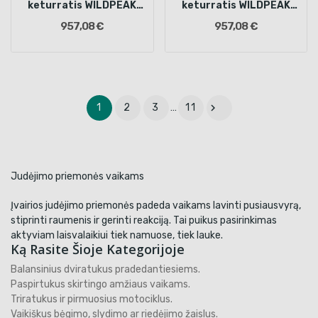
keturratis WILDPEAK
keturratis WILDPEAK
110 cm3, Mėlynas
110 cm3, Raudonas
957,08 €
957,08 €

1
2
3
…
11
Judėjimo priemonės vaikams
Įvairios judėjimo priemonės padeda vaikams lavinti pusiausvyrą,
stiprinti raumenis ir gerinti reakciją. Tai puikus pasirinkimas
aktyviam laisvalaikiui tiek namuose, tiek lauke.
Ką Rasite Šioje Kategorijoje
Balansinius dviratukus pradedantiesiems.
Paspirtukus skirtingo amžiaus vaikams.
Triratukus ir pirmuosius motociklus.
Vaikiškus bėgimo, slydimo ar riedėjimo žaislus.