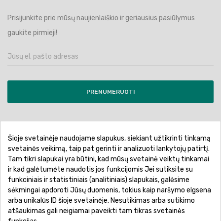
Prisijunkite prie mūsų naujienlaiškio ir geriausius pasiūlymus
gaukite pirmieji!
PRENUMERUOTI
Šioje svetainėje naudojame slapukus, siekiant užtikrinti tinkamą
Pirkimo sąlygos ir taisyklės
Privatumo politika
svetainės veikimą, taip pat gerinti ir analizuoti lankytojų patirtį.
Tam tikri slapukai yra būtini, kad mūsų svetainė veiktų tinkamai
Garantinis aptarnavimas
Prekių pristatymas
ir kad galėtumėte naudotis jos funkcijomis Jei sutiksite su
Prekių grąžinimas
Atsiskaitymo būdai
funkciniais ir statistiniais (analitiniais) slapukais, galėsime
sėkmingai apdoroti Jūsų duomenis, tokius kaip naršymo elgsena
arba unikalūs ID šioje svetainėje. Nesutikimas arba sutikimo
atšaukimas gali neigiamai paveikti tam tikras svetainės