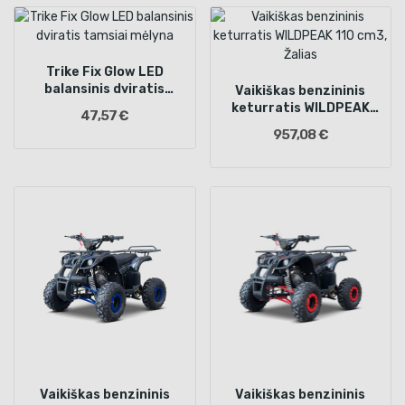
Trike Fix Glow LED
balansinis dviratis
Vaikiškas benzininis
tamsiai mėlyna
keturratis WILDPEAK
47,57 €
110 cm3, Žalias
957,08 €
Vaikiškas benzininis
Vaikiškas benzininis