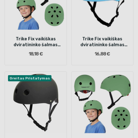
Trike Fix vaikiškas
Trike Fix vaikiškas
dviratininko šalmas
dviratininko šalmas
reguliuojamas LED S 48-
reguliuojamas LED M 55-
18,18 €
16,88 €
54cm tamsiai žalias
58cm mėlynas
Greitas Pristatymas