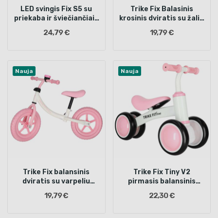
LED svingis Fix S5 su
Trike Fix Balasinis
priekaba ir šviečiančiais
krosinis dviratis su žaliu
ratai, muzika
varpeliu
24,79 €
19,79 €
Nauja
Nauja
Trike Fix balansinis
Trike Fix Tiny V2
dviratis su varpeliu
pirmasis balansinis
rožinės spalvos
dviratis rožinės spalvos
19,79 €
22,30 €