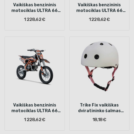
Vaikiškas benzininis
Vaikiškas benzininis
motociklas ULTRA 66
motociklas ULTRA 66
125cc, Raudonas
125cc, Mėlynas
1 228,62 €
1 228,62 €
Vaikiškas benzininis
Trike Fix vaikiškas
motociklas ULTRA 66
dviratininko šalmas
125cc, Oranžinis
reguliuojamas LED S 48-
1 228,62 €
18,18 €
54cm baltas