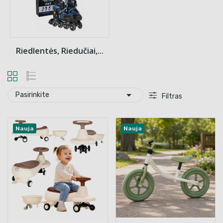
Riedlentės, Riedučiai,...

Pasirinkite
Filtras
Nauja
Nauja