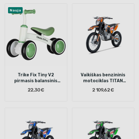
Nauja
Trike Fix Tiny V2
Vaikiškas benzininis
pirmasis balansinis
motociklas TITAN
mokomasis dviratis
300cc, Oranžinis
22,30 €
2 109,62 €
žalias