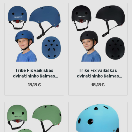
Trike Fix vaikiškas
Trike Fix vaikiškas
dviratininko šalmas
dviratininko šalmas
reguliuojamas LED S 48-
reguliuojamas LED S 48-
18,18 €
18,18 €
54cm tamsiai mėlynas
54cm juodas