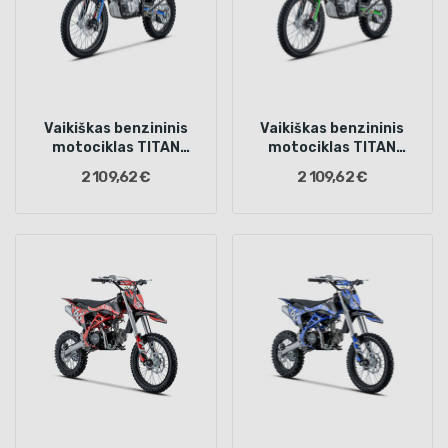
Vaikiškas benzininis
Vaikiškas benzininis
motociklas TITAN
motociklas TITAN
300cc, Mėlynas
300cc, Žalias
2 109,62 €
2 109,62 €