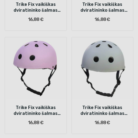
Trike Fix vaikiškas
Trike Fix vaikiškas
dviratininko šalmas
dviratininko šalmas
reguliuojamas LED M 55-
reguliuojamas LED M 55-
16,88 €
16,88 €
58cm juodas
58cm tamsiai žalias
Trike Fix vaikiškas
Trike Fix vaikiškas
dviratininko šalmas
dviratininko šalmas
reguliuojamas LED M 55-
reguliuojamas LED M 55-
16,88 €
16,88 €
58cm violetinės spalvos
58cm pilkas