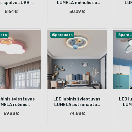
s spalvos USB ir
LUMELA mėnulis su
LUM
sio detektorius
pulteliu
8,64 €
50,09 €
uota
Išparduota
Išpard
ubinis šviestuvas
LED lubinis šviestuvas
LED lu
MELA rožinis
LUMELA astronautas
LUME
ėlis su pulteliu
su pulteliu
69,88 €
74,88 €