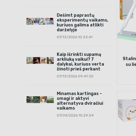
Dešimt paprastų
eksperimentų vaikams,
kuriuos galima atlikti
darželyje
07/13/2026 10:33:41
Kaip išrinkti supamą
Stali
arkliuką vaikui? 7
dalykai, kuriuos verta
su l
žinoti prieš perkant
07/13/2026 09:41:35
Minamas kartingas –
smagi ir aktyvi
alternatyva dviračiui
vaikams
07/09/2026 10:29:59