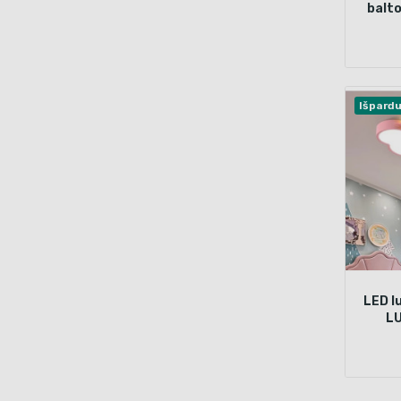
balto
jude
Išpard
LED l
LU
debes