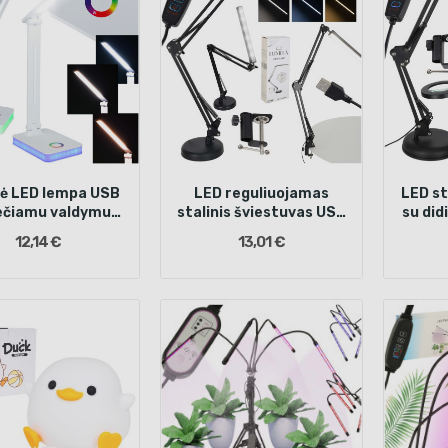
nė LED lempa USB
LED reguliuojamas
LED st
iečiamu valdymu
stalinis šviestuvas USB
su did
RGB
2 tvirtinimo būdai
tvi
12,14 €
13,01 €