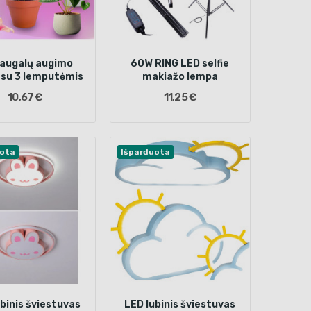
 augalų augimo
60W RING LED selfie
 su 3 lemputėmis
makiažo lempa
10,67 €
11,25 €
uota
Išparduota
binis šviestuvas
LED lubinis šviestuvas