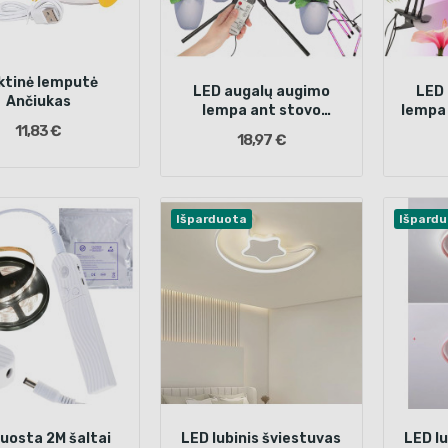
ktinė lemputė
LED augalų augimo
LED
Ančiukas
lempa ant stovo
lempa
4x80LED
11,83 €
18,97 €
Išparduota
Išpard
juosta 2M šaltai
LED lubinis šviestuvas
LED lu