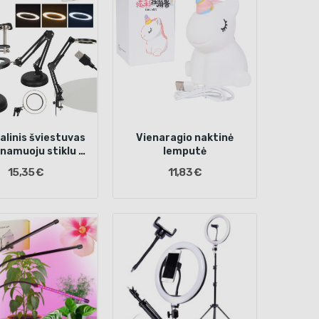
alinis šviestuvas
Vienaragio naktinė
inamuoju stiklu 2
lemputė
rtinimo būdai
15,35 €
11,83 €