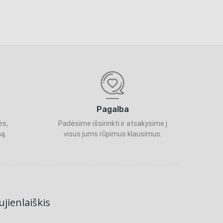
Pagalba
ės,
Padėsime išsirinkti ir atsakysime į
ą.
visus jums rūpimus klausimus.
jienlaiškis