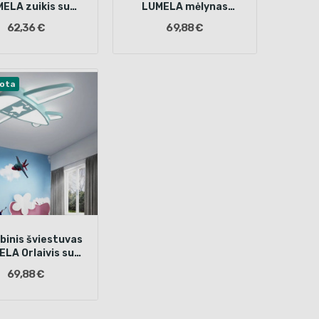
ELA zuikis su
LUMELA mėlynas
pulteliu
debesėlis su pulteliu
62,36 €
69,88 €
uota
binis šviestuvas
LA Orlaivis su
pulteliu
69,88 €