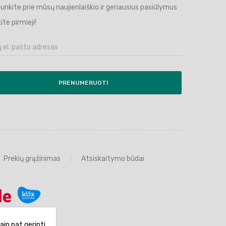
ijunkite prie mūsų naujienlaiškio ir geriausius pasiūlymus
ite pirmieji!
PRENUMERUOTI
Prekių grąžinimas
Atsiskaitymo būdai
aip pat gerinti