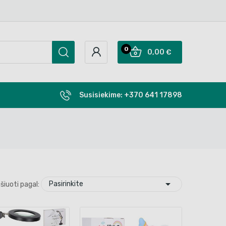
0
0,00 €
Susisiekime:
+370 641 17898

Pasirinkite
šiuoti pagal: