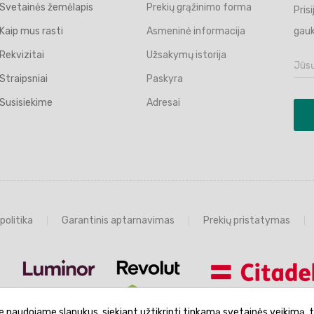
Svetainės žemėlapis
Prekių grąžinimo forma
Pris
Kaip mus rasti
Asmeninė informacija
gauk
Rekvizitai
Užsakymų istorija
Straipsniai
Paskyra
Susisiekime
Adresai
politika
Garantinis aptarnavimas
Prekių pristatymas
e naudojame slapukus, siekiant užtikrinti tinkamą svetainės veikimą, t