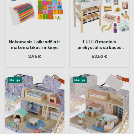
Mokomasis Laikrodžio ir
LULILO medinis
matematikos rinkinys
prekystalis su kasos
aparatu
2,95 €
62,52 €
Nauja
Nauja