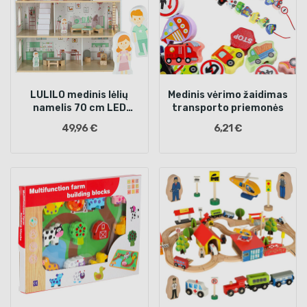
LULILO medinis lėlių
Medinis vėrimo žaidimas
namelis 70 cm LED
transporto priemonės
rožinis
49,96 €
6,21 €