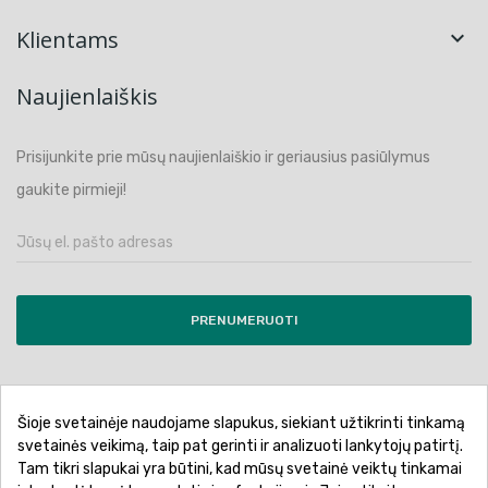
Klientams

Naujienlaiškis
Prisijunkite prie mūsų naujienlaiškio ir geriausius pasiūlymus
gaukite pirmieji!
PRENUMERUOTI
Šioje svetainėje naudojame slapukus, siekiant užtikrinti tinkamą
Pirkimo sąlygos ir taisyklės
Privatumo politika
svetainės veikimą, taip pat gerinti ir analizuoti lankytojų patirtį.
Tam tikri slapukai yra būtini, kad mūsų svetainė veiktų tinkamai
Garantinis aptarnavimas
Prekių pristatymas