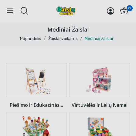
0
Mediniai Žaislai
Pagrindinis
Žaislai vaikams
Mediniai žaislai
Piešimo Ir Edukacinės...
Virtuvėlės Ir Lėlių Namai