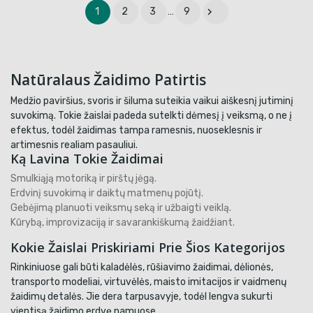

1
2
3
…
9
Natūralaus Žaidimo Patirtis
Medžio paviršius, svoris ir šiluma suteikia vaikui aiškesnį jutiminį
suvokimą. Tokie žaislai padeda sutelkti dėmesį į veiksmą, o ne į
efektus, todėl žaidimas tampa ramesnis, nuoseklesnis ir
artimesnis realiam pasauliui.
Ką Lavina Tokie Žaidimai
Smulkiąją motoriką ir pirštų jėgą.
Erdvinį suvokimą ir daiktų matmenų pojūtį.
Gebėjimą planuoti veiksmų seką ir užbaigti veiklą.
Kūrybą, improvizaciją ir savarankiškumą žaidžiant.
Kokie Žaislai Priskiriami Prie Šios Kategorijos
Rinkiniuose gali būti kaladėlės, rūšiavimo žaidimai, dėlionės,
transporto modeliai, virtuvėlės, maisto imitacijos ir vaidmenų
žaidimų detalės. Jie dera tarpusavyje, todėl lengva sukurti
vientisą žaidimo erdvę namuose.