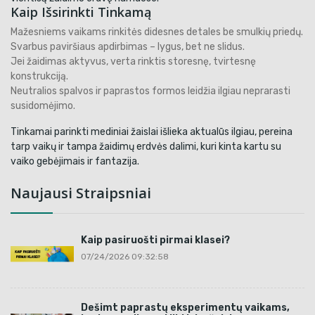
Kaip Išsirinkti Tinkamą
Mažesniems vaikams rinkitės didesnes detales be smulkių priedų.
Svarbus paviršiaus apdirbimas – lygus, bet ne slidus.
Jei žaidimas aktyvus, verta rinktis storesnę, tvirtesnę
konstrukciją.
Neutralios spalvos ir paprastos formos leidžia ilgiau neprarasti
susidomėjimo.
Tinkamai parinkti mediniai žaislai išlieka aktualūs ilgiau, pereina
tarp vaikų ir tampa žaidimų erdvės dalimi, kuri kinta kartu su
vaiko gebėjimais ir fantazija.
Naujausi Straipsniai
Kaip pasiruošti pirmai klasei?
07/24/2026 09:32:58
Dešimt paprastų eksperimentų vaikams,