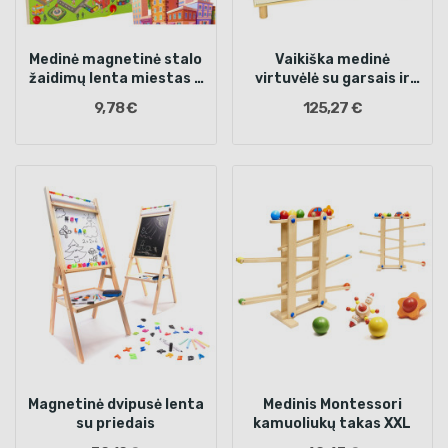
Medinė magnetinė stalo
Vaikiška medinė
žaidimų lenta miestas 2
virtuvėlė su garsais ir
žaidėjams
šviesomis 90 cm
9,78 €
125,27 €
Magnetinė dvipusė lenta
Medinis Montessori
su priedais
kamuoliukų takas XXL