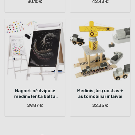
30,10 €
42,43 €
Magnetinė dvipusė
Medinis jūrų uostas +
medinė lenta balta
automobiliai ir laivai
didelė XXL
29,87 €
22,35 €