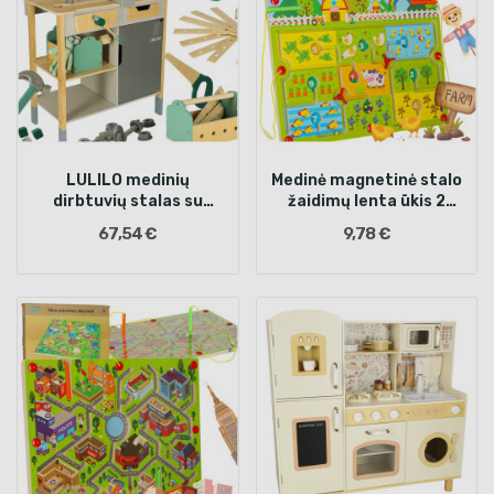
LULILO medinių
Medinė magnetinė stalo
dirbtuvių stalas su
žaidimų lenta ūkis 2
priedais 86cm
žaidėjams
67,54 €
9,78 €