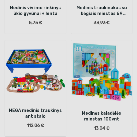
Medinis vėrimo rinkinys
Medinis traukinukas su
ūkio gyvūnai + lenta
bėgiais miestas 69
elementai
5,75 €
33,93 €
MEGA medinis traukinys
Medinės kaladėlės
ant stalo
miestas 100vnt
112,06 €
13,04 €