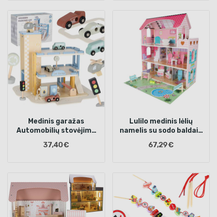
Medinis garažas
Lulilo medinis lėlių
Automobilių stovėjimo
namelis su sodo baldais
aikštelė Dviejų aukštų
70 cm rožinis LED
37,40 €
67,29 €