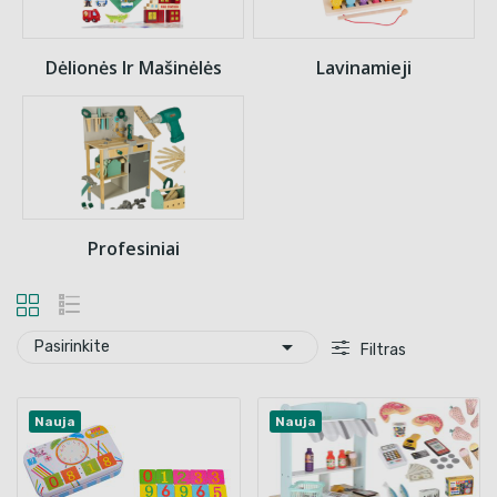
Dėlionės Ir Mašinėlės
Lavinamieji
Profesiniai

Pasirinkite
Filtras
Nauja
Nauja