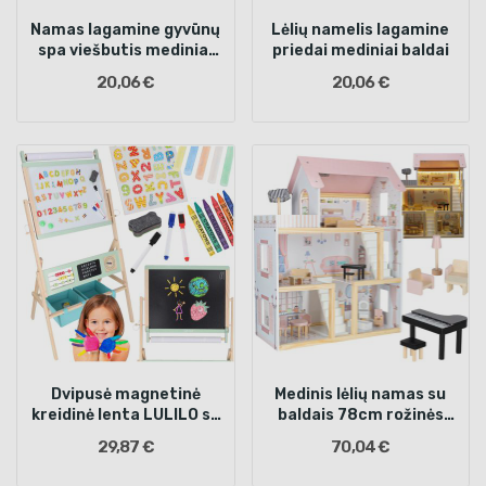
Namas lagamine gyvūnų
Lėlių namelis lagamine
spa viešbutis mediniai
priedai mediniai baldai
baldai figūrėlės
20,06 €
20,06 €
Dvipusė magnetinė
Medinis lėlių namas su
kreidinė lenta LULILO su
baldais 78cm rožinės
priedais
spalvos LED
29,87 €
70,04 €