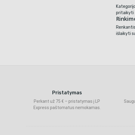
Kategorijo
pritaikyt
Rinkim
Renkantis
išlaikyti 
Pristatymas
Perkant už 75 € – pristatymas į LP
Saugu
Express paštomatus nemokamas.