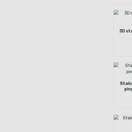
3D st
Stalo
pin