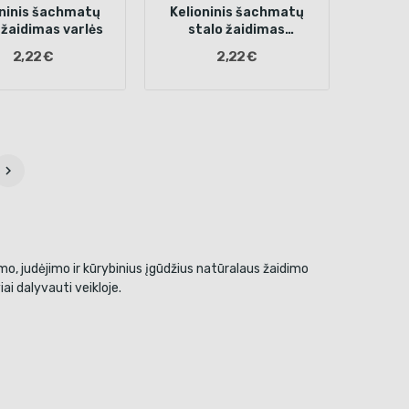
oninis šachmatų
Kelioninis šachmatų
 žaidimas varlės
stalo žaidimas
pingvinas
2,22 €
2,22 €

imo, judėjimo ir kūrybinius įgūdžius natūralaus žaidimo
iai dalyvauti veikloje.