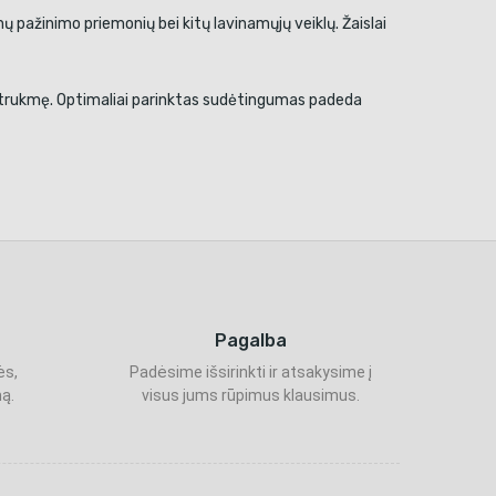
mų pažinimo priemonių bei kitų lavinamųjų veiklų. Žaislai
mo trukmę. Optimaliai parinktas sudėtingumas padeda
Pagalba
ės,
Padėsime išsirinkti ir atsakysime į
ą.
visus jums rūpimus klausimus.