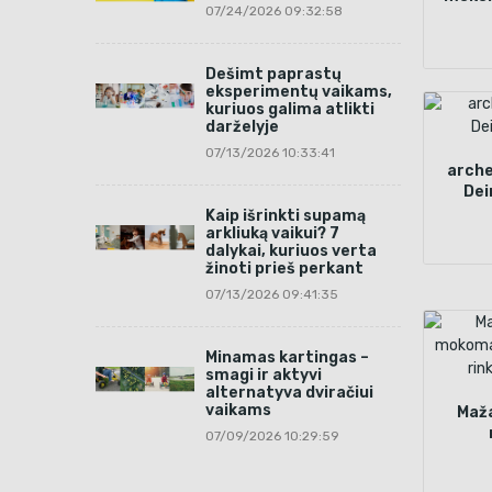
07/24/2026 09:32:58
elemen
Dešimt paprastų
eksperimentų vaikams,
kuriuos galima atlikti
darželyje
07/13/2026 10:33:41
arche
Dei
Kaip išrinkti supamą
arkliuką vaikui? 7
dalykai, kuriuos verta
žinoti prieš perkant
07/13/2026 09:41:35
Minamas kartingas –
smagi ir aktyvi
alternatyva dviračiui
vaikams
Maža
07/09/2026 10:29:59
ek
rin