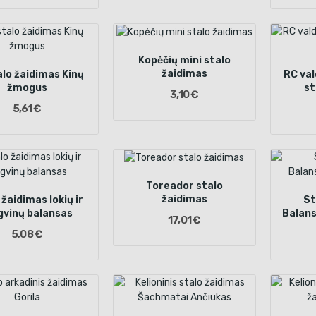
Kopėčių mini stalo
žaidimas
alo žaidimas Kinų
RC va
žmogus
st
3,10 €
5,61 €
Toreador stalo
žaidimas
 žaidimas lokių ir
St
gvinų balansas
Balans
17,01 €
5,08 €