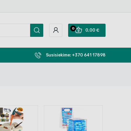
0
0,00 €
Susisiekime:
+370 641 17898