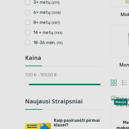
3+ metų
(291)
6+ metų
(308)
Mok
8+ metų
(287)
14 + metų
(146)
18-36 mėn.
(15)
Kaina
Mont
1,00 € - 109,00 €
Naujausi Straipsniai
Nauja
Kaip pasiruošti pirmai
Ma
klasei?
mokom