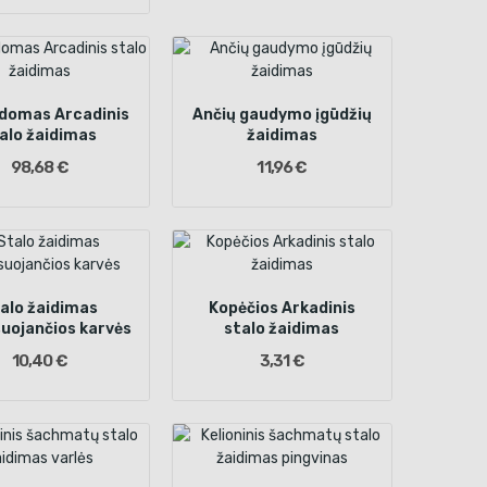
ldomas Arcadinis
Ančių gaudymo įgūdžių
alo žaidimas
žaidimas
98,68 €
11,96 €
alo žaidimas
Kopėčios Arkadinis
uojančios karvės
stalo žaidimas
10,40 €
3,31 €