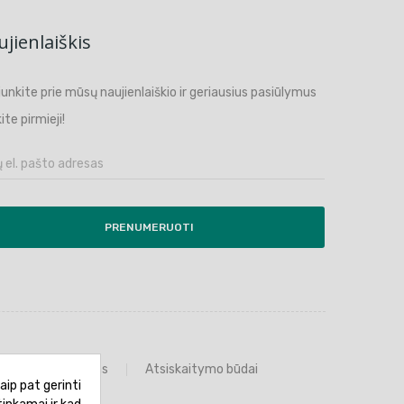
jienlaiškis
ijunkite prie mūsų naujienlaiškio ir geriausius pasiūlymus
ite pirmieji!
PRENUMERUOTI
Prekių grąžinimas
Atsiskaitymo būdai
aip pat gerinti