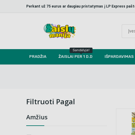
Perkant už 75 eurus ar daugiau pristatymas į LP Express p
Sandėlyje!
PRADŽIA
ŽAISLAI PER 1 D.D
IŠPARDAVIMAS
Filtruoti Pagal
Amžius