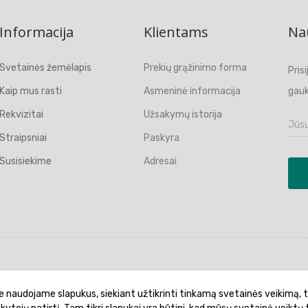
Informacija
Klientams
Nau
Svetainės žemėlapis
Prekių grąžinimo forma
Pris
Kaip mus rasti
Asmeninė informacija
gauk
Rekvizitai
Užsakymų istorija
Straipsniai
Paskyra
Susisiekime
Adresai
politika
Garantinis aptarnavimas
Prekių pristatymas
e naudojame slapukus, siekiant užtikrinti tinkamą svetainės veikimą, t