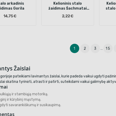
alo arkadinis
Kelioninis stalo
Keli
idimas Gorila
žaidimas Šachmatai
stalo
Ančiukas
14,75 €
2,22 €
1
2
3
…
15
ntys Žaislai
gorijoje pateikiami lavinantys žaislai, kurie padeda vaikui ugdyti pažin
lai skatina tyrinėti, atrasti ir patirti, suteikdami vaikui galimybę aktyv
umai
ulkiąją ir stambiąją motoriką.
ginį ir kūrybinį mąstymą.
dyti savarankiškumą ir susikaupimą.
mentas