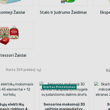
omieji Žaislai
Stalo Ir Judrumo Žaidimai
Ekspe
essori Žaislai
Rasta 359 prekės(-ių).
Rū
Greitas Pristatymas
žųjų elektrikų
Sensorinė mokomoji 3D
S
asis rinkinys 45
veltinio manipuliatyvi
e