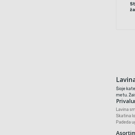
St
ža
Lavina
Šioje kate
metu. Žais
Prival
Lavina sm
Skatina lo
Padeda ug
Asorti