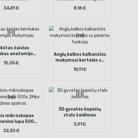
skopas wifi USB
kiaušinis rinkinys XL 12
34,81 €
8,16 €
 ekranas 200x
figūrų
00x +priedai
kštas žaislas
ukas anatomijos
Anglų kalbos kalbančios
mokymuisi
mokymosi kortelės su
15,35 €
piešimo funkcija
10,11 €
3D gyvatės kopėčių
stalo žaidimas
nis mikroskopas
meninė lupa 500x
5,91 €
rožinės spalvos
22,30 €