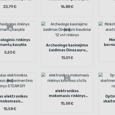
tai + 12 kortelių
knygelė su judančiomis
mikro
23,79 €
16,88 €
dalimis žirafa
LCD
10
ologinis rinkinys
Min
mantų kasykla
berni
Archeologo kasinėjimo
žaidimas Dinozauro
5,20 €
kiaušiniai 12 vnt
13,01 €
rinkinys
elektronikos
mokomasis rinkinys
s elektronikos
Opti
kosmoso stotis
mokomasis
skait
15,58 €
sperimentinis
2Mpx 
15,58 €
kinys STEAM DIY