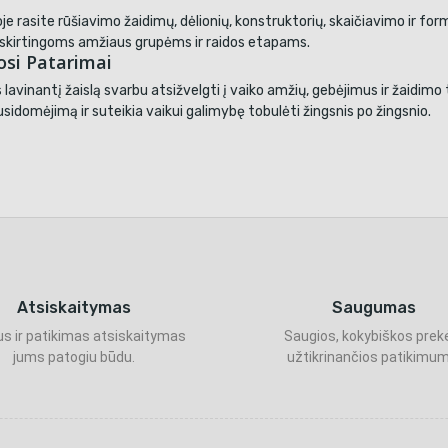
je rasite rūšiavimo žaidimų, dėlionių, konstruktorių, skaičiavimo ir for
i skirtingoms amžiaus grupėms ir raidos etapams.
osi Patarimai
 lavinantį žaislą svarbu atsižvelgti į vaiko amžių, gebėjimus ir žaidi
susidomėjimą ir suteikia vaikui galimybę tobulėti žingsnis po žingsnio.
Atsiskaitymas
Saugumas
s ir patikimas atsiskaitymas
Saugios, kokybiškos prek
jums patogiu būdu.
užtikrinančios patikimum