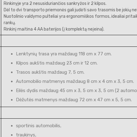
Rinkinyje yra 2 nesusiduriančios sankryžos ir 2 kilpos.
Dėl to dvi transporto priemonės gali judėti savo trasomis be jokių ne
Nuotolinio valdymo pulteliai yra ergonomiškos formos, idealiai prita
rankų.
Rinkinį maitina 4 AA baterijos (į komplektą neįeina).
Lenktynių trasa yra maždaug 118 cm x 77 cm.
Kilpos aukštis maždaug 23 cm ir 12 cm.
Trasos aukštis maždaug 7, 5 cm.
Automobilio matmenys maždaug 8 cm x 4 cm x 3, 5 cm.
Eilės dydis maždaug 45 cm x 3, 5 cm x 3, 5 cm (2 automobi
Dėžutės matmenys maždaug 72 cm x 47 cm x 5, 5 cm.
sportinis automobilis,
traukinys,