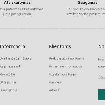
Atsiskaitymas
Saugumas
s ir patikimas atsiskaitymas
Saugios, kokybiškos prek
jums patogiu būdu.
užtikrinančios patikimum
Informacija
Klientams
Nau
Svetainės žemėlapis
Prekių grąžinimo forma
Pris
Kaip mus rasti
Asmeninė informacija
gauk
Rekvizitai
Užsakymų istorija
Straipsniai
Paskyra
Susisiekime
Adresai