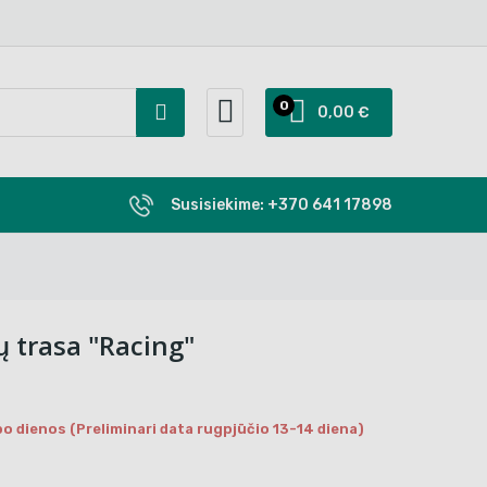
0
0,00 €
Susisiekime:
+370 641 17898
ų trasa "Racing"
o dienos (Preliminari data rugpjūčio 13-14 diena)