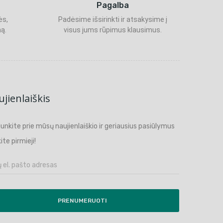
Pagalba
ės,
Padėsime išsirinkti ir atsakysime į
ą.
visus jums rūpimus klausimus.
jienlaiškis
ijunkite prie mūsų naujienlaiškio ir geriausius pasiūlymus
ite pirmieji!
PRENUMERUOTI