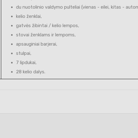
du nuotolinio valdymo pulteliai (vienas - eilei, kitas - autom
kelio ženklai,
gatvės žibintai / kelio lempos,
stovai ženklams ir lempoms,
apsauginiai barjerai,
stulpai,
7 lipdukai,
28 kelio dalys.