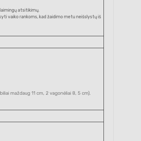
laimingų atsitikimų.
ikyti vaiko rankoms, kad žaidimo metu neišslystų iš
liai maždaug 11 cm, 2 vagonėliai 8, 5 cm).