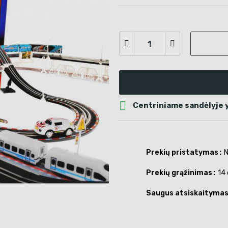

Centriniame sandėlyje y
Prekių pristatymas
N
Prekių grąžinimas
14 
Saugus atsiskaityma