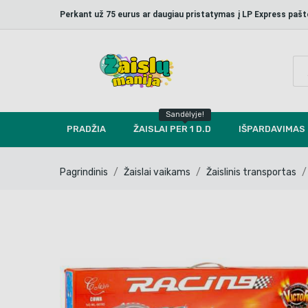
Perkant už 75 eurus ar daugiau pristatymas į LP Express p
Sandėlyje!
PRADŽIA
ŽAISLAI PER 1 D.D
IŠPARDAVIMAS
Pagrindinis
Žaislai vaikams
Žaislinis transportas