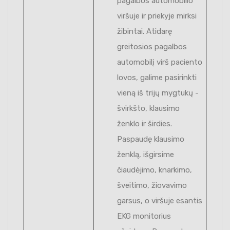
pagalbos automobilio
viršuje ir priekyje mirksi
žibintai. Atidarę
greitosios pagalbos
automobilį virš paciento
lovos, galime pasirinkti
vieną iš trijų mygtukų -
švirkšto, klausimo
ženklo ir širdies.
Paspaudę klausimo
ženklą, išgirsime
čiaudėjimo, knarkimo,
šveitimo, žiovavimo
garsus, o viršuje esantis
EKG monitorius