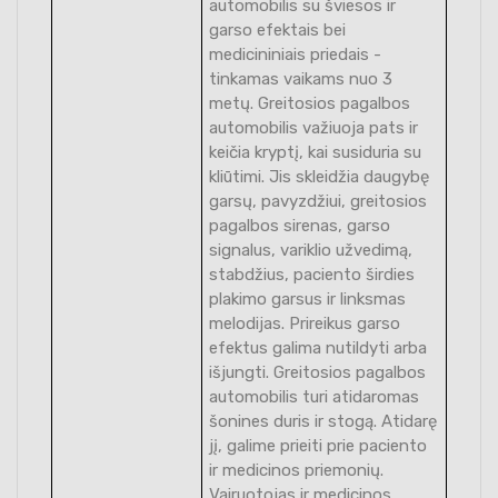
automobilis su šviesos ir
garso efektais bei
medicininiais priedais -
tinkamas vaikams nuo 3
metų. Greitosios pagalbos
automobilis važiuoja pats ir
keičia kryptį, kai susiduria su
kliūtimi. Jis skleidžia daugybę
garsų, pavyzdžiui, greitosios
pagalbos sirenas, garso
signalus, variklio užvedimą,
stabdžius, paciento širdies
plakimo garsus ir linksmas
melodijas. Prireikus garso
efektus galima nutildyti arba
išjungti. Greitosios pagalbos
automobilis turi atidaromas
šonines duris ir stogą. Atidarę
jį, galime prieiti prie paciento
ir medicinos priemonių.
Vairuotojas ir medicinos