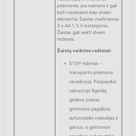
priemonės yra nuimami ir gali
būti naudojami kaip atskiri
elementai. Žaislas maitinamas
3 x AA 1, 5 V baterijomis.
Žaislas gali veikti dviem
režimais.
Žaislų veikimo režimai:
STOP režimas -
transporto priemonė
nevažiuoja. Paspaudus
vairuotojo figūrėlę
girdime įvairias
greitosios pagalbos
automobilio melodijas ir
garsus, o greitosios