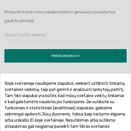
Prisijunkite prie mūsų naujienlaiškio ir geriausius pasiūlymus
gaukite pirmieji!
PRENUMERUOTI
Šioje svetainėje naudojame slapukus, siekiant užtikrinti tinkamą
Pirkimo sąlygos ir taisyklės
Privatumo politika
svetainės veikimą, taip pat gerinti ir analizuoti lankytojų patirtį.
Tam tikri slapukai yra būtini, kad mūsų svetainė veiktų tinkamai
Garantinis aptarnavimas
Prekių pristatymas
ir kad galėtumėte naudotis jos funkcijomis Jei sutiksite su
Prekių grąžinimas
Atsiskaitymo būdai
funkciniais ir statistiniais (analitiniais) slapukais, galėsime
sėkmingai apdoroti Jūsų duomenis, tokius kaip naršymo elgsena
arba unikalūs ID šioje svetainėje. Nesutikimas arba sutikimo
atšaukimas gali neigiamai paveikti tam tikras svetainės