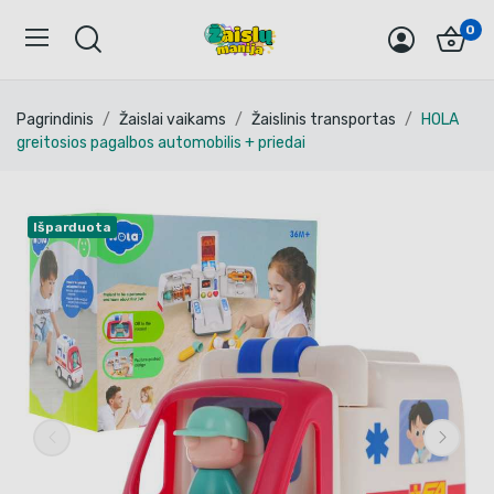
0
Pagrindinis
Žaislai vaikams
Žaislinis transportas
HOLA
greitosios pagalbos automobilis + priedai
Išparduota