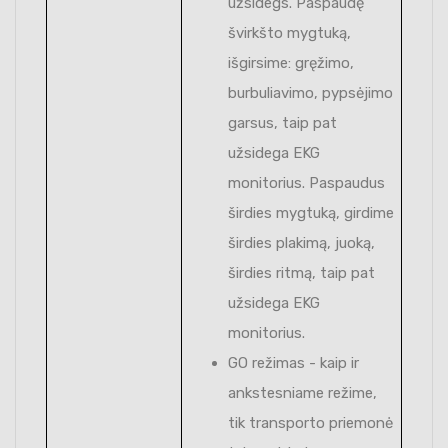
užsidegs. Paspaudę
švirkšto mygtuką,
išgirsime: gręžimo,
burbuliavimo, pypsėjimo
garsus, taip pat
užsidega EKG
monitorius. Paspaudus
širdies mygtuką, girdime
širdies plakimą, juoką,
širdies ritmą, taip pat
užsidega EKG
monitorius.
GO režimas - kaip ir
ankstesniame režime,
tik transporto priemonė