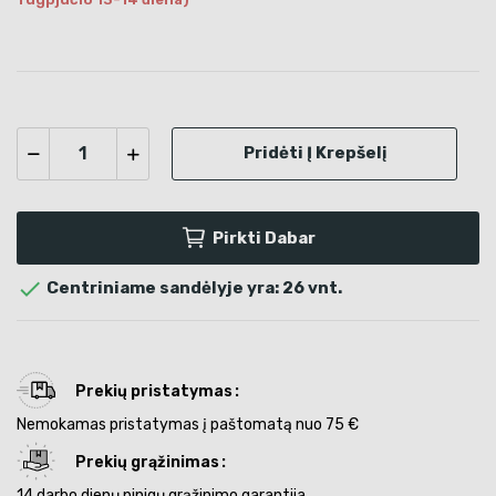
Pridėti Į Krepšelį
Pirkti Dabar

Centriniame sandėlyje yra: 26 vnt.
Prekių pristatymas
Nemokamas pristatymas į paštomatą nuo 75 €
Prekių grąžinimas
14 darbo dienų pinigų grąžinimo garantija