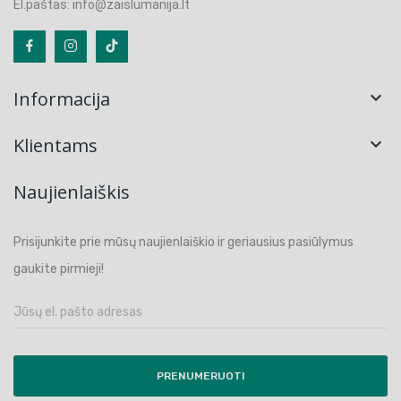
El.paštas: info@zaislumanija.lt
Informacija

Klientams

Naujienlaiškis
Prisijunkite prie mūsų naujienlaiškio ir geriausius pasiūlymus
gaukite pirmieji!
PRENUMERUOTI