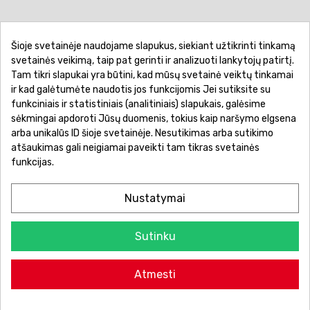
Šioje svetainėje naudojame slapukus, siekiant užtikrinti tinkamą
Pirkimo sąlygos ir taisyklės
Privatumo politika
svetainės veikimą, taip pat gerinti ir analizuoti lankytojų patirtį.
Tam tikri slapukai yra būtini, kad mūsų svetainė veiktų tinkamai
Garantinis aptarnavimas
Prekių pristatymas
ir kad galėtumėte naudotis jos funkcijomis Jei sutiksite su
Prekių grąžinimas
Atsiskaitymo būdai
funkciniais ir statistiniais (analitiniais) slapukais, galėsime
sėkmingai apdoroti Jūsų duomenis, tokius kaip naršymo elgsena
arba unikalūs ID šioje svetainėje. Nesutikimas arba sutikimo
atšaukimas gali neigiamai paveikti tam tikras svetainės
funkcijas.
Nustatymai
Sutinku
© 2026 Žaislų manija - Visos teisės saugomos.
Atmesti