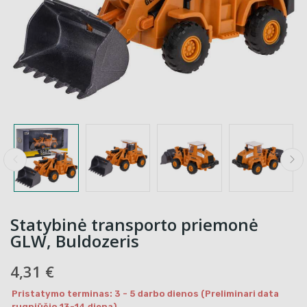
Statybinė transporto priemonė
GLW, Buldozeris
4,31 €
Pristatymo terminas: 3 - 5 darbo dienos (Preliminari data
rugpjūčio 13-14 diena)