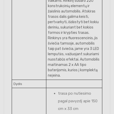
vaikams. Rinkinį sudaro 220
konstrukcinių elementų ir
žaislinis automobilis. Atskiras
trasos dalis galima keisti,
pertvarkyti, išdėstyti bet kokiu
deriniu, sukuriant bet kokios
formos ir krypties trasas.
Rinkinys yra fluorescencinis, jis
šviečia tamsoje, automobilis
taip pat šviečia, jame yra 3 LED
lemputės, važiuojant sukuriami
nuostabūs efektai. Automobilis
maitinamas 2 x AA tipo
baterijomis, kurios į komplektą
neįeina.
Dydis
trasa po nutiesimo
pagal pavyzdį apie 150
cm x 33 cm