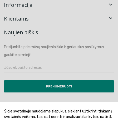
Informacija

Klientams

Naujienlaiškis
Prisijunkite prie mūsų naujienlaiškio ir geriausius pasiūlymus
gaukite pirmieji!
PRENUMERUOTI
Šioje svetainėje naudojame slapukus, siekiant užtikrinti tinkamą
Pirkimo sąlygos ir taisyklės
Privatumo politika
svetainės veikimą, taip pat gerinti ir analizuoti lankytojų patirtį.