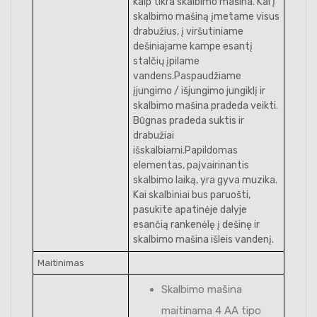
kaip tikra skalbimo mašina. Kai į
skalbimo mašiną įmetame visus
drabužius, į viršutiniame
dešiniajame kampe esantį
stalčių įpilame
vandens.Paspaudžiame
įjungimo / išjungimo jungiklį ir
skalbimo mašina pradeda veikti.
Būgnas pradeda suktis ir
drabužiai
išskalbiami.Papildomas
elementas, paįvairinantis
skalbimo laiką, yra gyva muzika.
Kai skalbiniai bus paruošti,
pasukite apatinėje dalyje
esančią rankenėlę į dešinę ir
skalbimo mašina išleis vandenį.
Maitinimas
Skalbimo mašina
maitinama 4 AA tipo