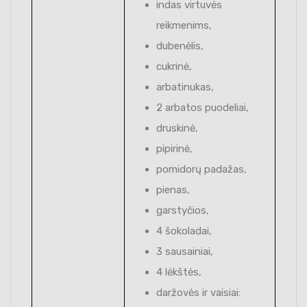
indas virtuvės
reikmenims,
dubenėlis,
cukrinė,
arbatinukas,
2 arbatos puodeliai,
druskinė,
pipirinė,
pomidorų padažas,
pienas,
garstyčios,
4 šokoladai,
3 sausainiai,
4 lėkštės,
daržovės ir vaisiai: