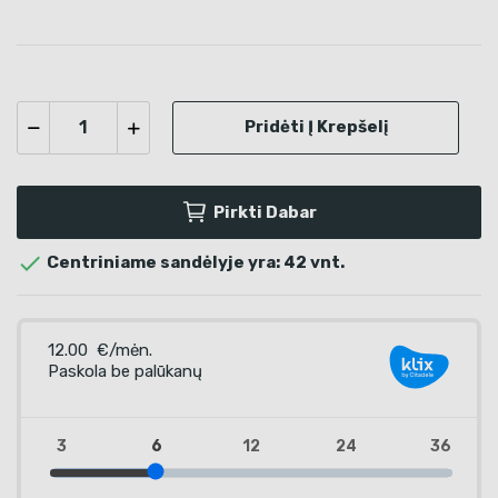
Pridėti Į Krepšelį
Pirkti Dabar

Centriniame sandėlyje yra: 42 vnt.