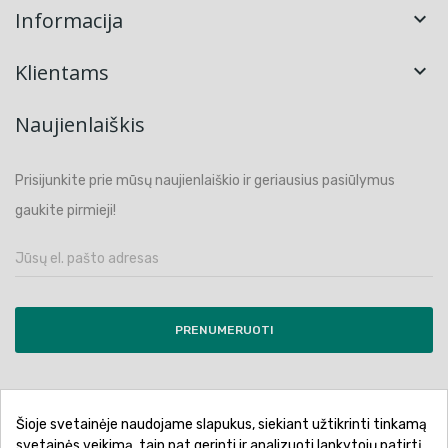
Informacija

Klientams

Naujienlaiškis
Prisijunkite prie mūsų naujienlaiškio ir geriausius pasiūlymus
gaukite pirmieji!
PRENUMERUOTI
Šioje svetainėje naudojame slapukus, siekiant užtikrinti tinkamą
Pirkimo sąlygos ir taisyklės
Privatumo politika
svetainės veikimą, taip pat gerinti ir analizuoti lankytojų patirtį.