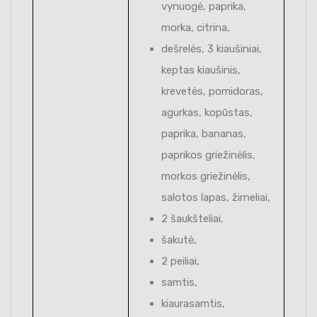
vynuogė, paprika,
morka, citrina,
dešrelės, 3 kiaušiniai,
keptas kiaušinis,
krevetės, pomidoras,
agurkas, kopūstas,
paprika, bananas,
paprikos griežinėlis,
morkos griežinėlis,
salotos lapas, žirneliai,
2 šaukšteliai,
šakutė,
2 peiliai,
samtis,
kiaurasamtis,