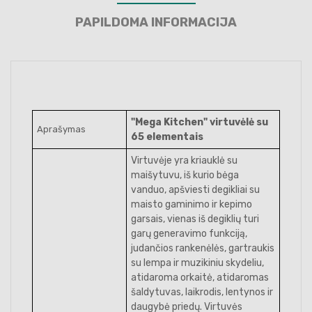
PAPILDOMA INFORMACIJA
"Mega Kitchen" virtuvėlė su
Aprašymas
65 elementais
Virtuvėje yra kriauklė su
maišytuvu, iš kurio bėga
vanduo, apšviesti degikliai su
maisto gaminimo ir kepimo
garsais, vienas iš degiklių turi
garų generavimo funkciją,
judančios rankenėlės, gartraukis
su lempa ir muzikiniu skydeliu,
atidaroma orkaitė, atidaromas
šaldytuvas, laikrodis, lentynos ir
daugybė priedų. Virtuvės