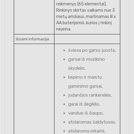
reikmenys (65 elementai).
Rinkinys skirtas vaikams nuo 3
metų amžiaus, maitinamas 8 x
AA baterijomis, kurios į rinkinį
neįeina.
Išsami informacija
šviesa po garso juosta,
garsai iš muzikinio
skydelio,
kepimo ir maisto
gaminimo garsai,
judančios rankenėlės,
garai iš degiklio,
vanduo iš čiaupo,
atidaromas šaldytuvas,
atidaroma orkaitė,