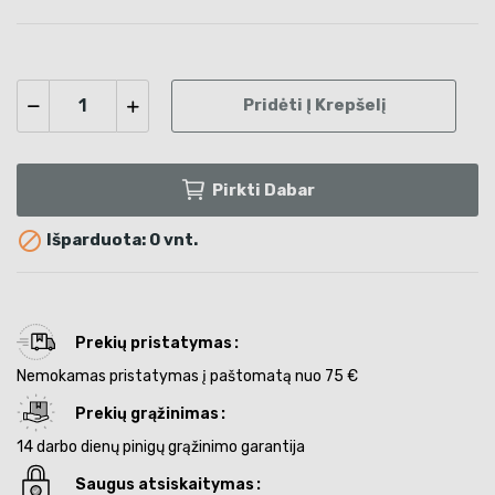
Pridėti Į Krepšelį
Pirkti Dabar

Išparduota: 0 vnt.
Prekių pristatymas
Nemokamas pristatymas į paštomatą nuo 75 €
Prekių grąžinimas
14 darbo dienų pinigų grąžinimo garantija
Saugus atsiskaitymas