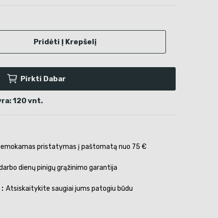
Pridėti Į Krepšelį
Pirkti Dabar
ra: 120 vnt.
emokamas pristatymas į paštomatą nuo 75 €
darbo dienų pinigų grąžinimo garantija
s
Atsiskaitykite saugiai jums patogiu būdu