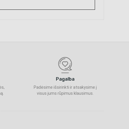
Pagalba
ės,
Padėsime išsirinkti ir atsakysime į
ą.
visus jums rūpimus klausimus.