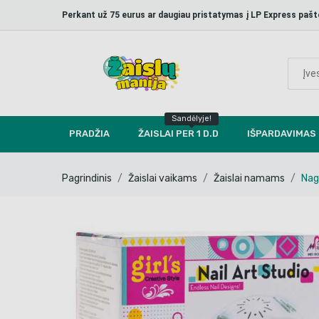
Perkant už 75 eurus ar daugiau pristatymas į LP Express p
Sandėlyje!
PRADŽIA
ŽAISLAI PER 1 D.D
IŠPARDAVIMAS
Pagrindinis
Žaislai vaikams
Žaislai namams
Nag