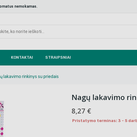
aštomatus nemokamas.
KONTAKTAI
STRAIPSNIAI
ų lakavimo rinkinys su priedais
Nagų lakavimo rin
8,27 €
Pristatymo terminas: 3 - 5 darb