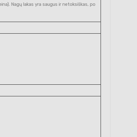
eina). Nagų lakas yra saugus ir netoksiškas, po