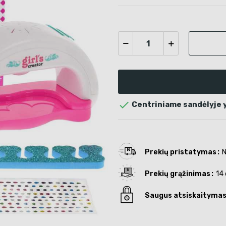

Centriniame sandėlyje y
Prekių pristatymas
N
Prekių grąžinimas
14 
Saugus atsiskaityma