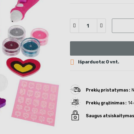

Išparduota: 0 vnt.
Prekių pristatymas
N
Prekių grąžinimas
14 
Saugus atsiskaityma