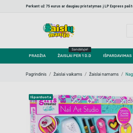
Perkant už 75 eurus ar daugiau pristatymas į LP Express p
Sandėlyje!
PRADŽIA
ŽAISLAI PER 1 D.D
IŠPARDAVIMAS
Pagrindinis
Žaislai vaikams
Žaislai namams
Nag
Išparduota