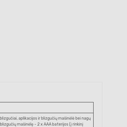
, blizgučiai, aplikacijos ir blizgučių mašinėlė bei nagų
blizgučių mašinėlę - 2 x AAA baterijos (į rinkinį