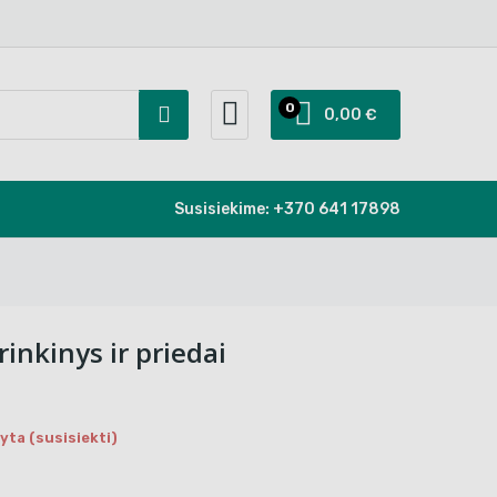
0
0,00 €
Susisiekime:
+370 641 17898
inkinys ir priedai
ta (susisiekti)