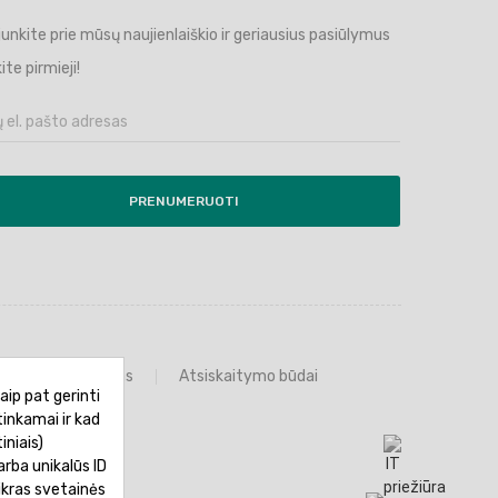
ijunkite prie mūsų naujienlaiškio ir geriausius pasiūlymus
ite pirmieji!
PRENUMERUOTI
Prekių grąžinimas
Atsiskaitymo būdai
aip pat gerinti
tinkamai ir kad
iniais)
rba unikalūs ID
ikras svetainės