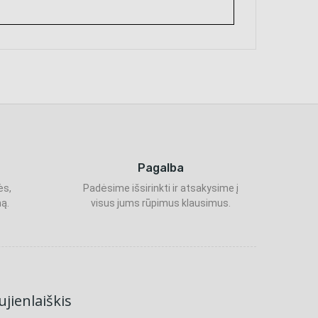
Pagalba
ės,
Padėsime išsirinkti ir atsakysime į
ą.
visus jums rūpimus klausimus.
jienlaiškis