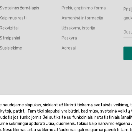
Svetainės žemėlapis
Prekių grąžinimo forma
Pris
Kaip mus rasti
Asmeninė informacija
gauk
Rekvizitai
Užsakymų istorija
Straipsniai
Paskyra
Susisiekime
Adresai
politika
Garantinis aptarnavimas
Prekių pristatymas
e naudojame slapukus, siekiant užtikrinti tinkamą svetainės veikimą, t
ankytojų patirtį. Tam tikri slapukai yra būtini, kad mūsų svetainė veiktų 
otis jos funkcijomis Jei sutiksite su funkciniais ir statistiniais (analit
ėsime sėkmingai apdoroti Jūsų duomenis, tokius kaip naršymo elgsena a
je. Nesutikimas arba sutikimo atšaukimas gali neigiamai paveikti tam t