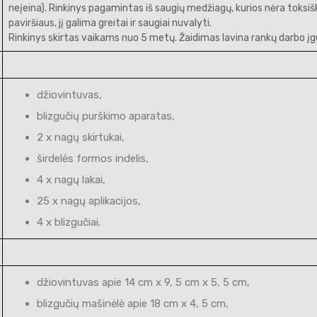
neįeina). Rinkinys pagamintas iš saugių medžiagų, kurios nėra toksišk
paviršiaus, jį galima greitai ir saugiai nuvalyti.
Rinkinys skirtas vaikams nuo 5 metų. Žaidimas lavina rankų darbo įgū
džiovintuvas,
blizgučių purškimo aparatas,
2 x nagų skirtukai,
širdelės formos indelis,
4 x nagų lakai,
25 x nagų aplikacijos,
4 x blizgučiai.
džiovintuvas apie 14 cm x 9, 5 cm x 5, 5 cm,
blizgučių mašinėlė apie 18 cm x 4, 5 cm,