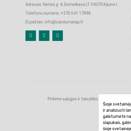
Adresas: Neries g. 4, Domeikava LT-54370 Kauno r.
Telefono numeris: +370 641 17898
El.paštas: info@zaislumanija.lt
Pirkimo sąlygos ir taisyklės
Privatumo 
Šioje svetainėj
ir analizuoti l
galėtumėte naud
slapukais, gal
šioje svetainė