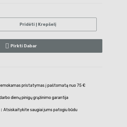
Pridėti Į Krepšelį
Pirkti Dabar
emokamas pristatymas į paštomatą nuo 75 €
darbo dienų pinigų grąžinimo garantija
s
Atsiskaitykite saugiai jums patogiu būdu