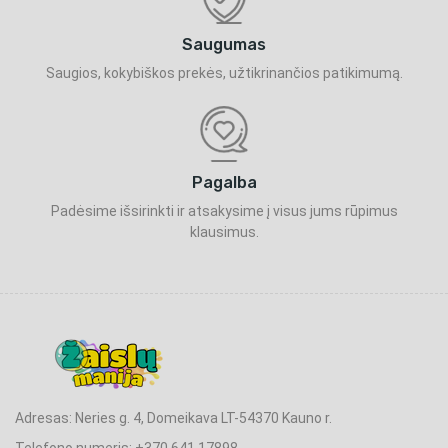
Saugumas
Saugios, kokybiškos prekės, užtikrinančios patikimumą.
Pagalba
Padėsime išsirinkti ir atsakysime į visus jums rūpimus
klausimus.
Adresas: Neries g. 4, Domeikava LT-54370 Kauno r.
Telefono numeris: +370 641 17898