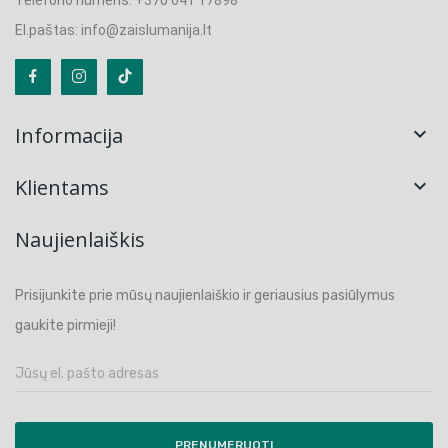
El.paštas: info@zaislumanija.lt
Informacija

Klientams

Naujienlaiškis
Prisijunkite prie mūsų naujienlaiškio ir geriausius pasiūlymus
gaukite pirmieji!
PRENUMERUOTI