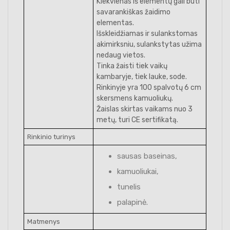
Kiekvienas iš elementų gali būti
savarankiškas žaidimo
elementas.
Išskleidžiamas ir sulankstomas
akimirksniu, sulankstytas užima
nedaug vietos.
Tinka žaisti tiek vaikų
kambaryje, tiek lauke, sode.
Rinkinyje yra 100 spalvotų 6 cm
skersmens kamuoliukų.
Žaislas skirtas vaikams nuo 3
metų, turi CE sertifikatą.
Rinkinio turinys
sausas baseinas,
kamuoliukai,
tunelis
palapinė.
Matmenys