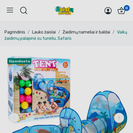
0
Pagrindinis
Lauko žaislai
Žaidimų nameliai ir baldai
Vaikų
žaidimų palapinė su tuneliu, Safaris
Išparduota