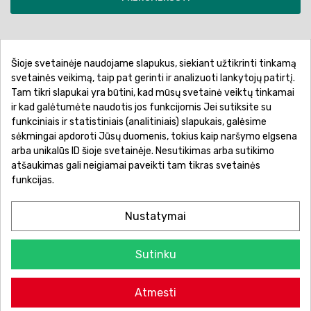
Šioje svetainėje naudojame slapukus, siekiant užtikrinti tinkamą
Pirkimo sąlygos ir taisyklės
Privatumo politika
svetainės veikimą, taip pat gerinti ir analizuoti lankytojų patirtį.
Tam tikri slapukai yra būtini, kad mūsų svetainė veiktų tinkamai
Garantinis aptarnavimas
Prekių pristatymas
ir kad galėtumėte naudotis jos funkcijomis Jei sutiksite su
Prekių grąžinimas
Atsiskaitymo būdai
funkciniais ir statistiniais (analitiniais) slapukais, galėsime
sėkmingai apdoroti Jūsų duomenis, tokius kaip naršymo elgsena
arba unikalūs ID šioje svetainėje. Nesutikimas arba sutikimo
atšaukimas gali neigiamai paveikti tam tikras svetainės
funkcijas.
Nustatymai
Sutinku
© 2026 Žaislų manija - Visos teisės saugomos.
Atmesti