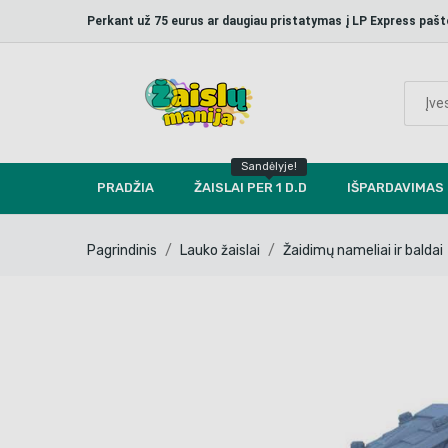
Perkant už 75 eurus ar daugiau pristatymas į LP Express p
Sandėlyje!
PRADŽIA
ŽAISLAI PER 1 D.D
IŠPARDAVIMAS
Pagrindinis
Lauko žaislai
Žaidimų nameliai ir baldai