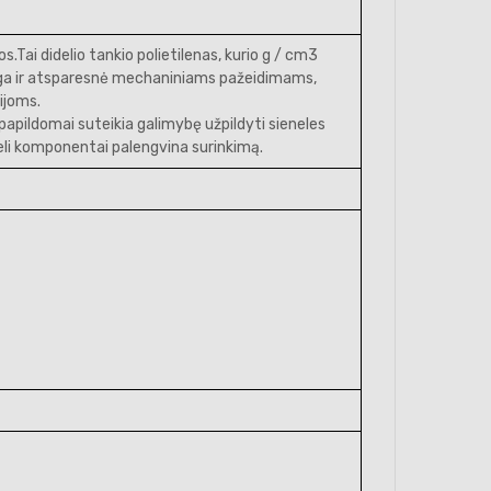
Tai didelio tankio polietilenas, kurio g / cm3
iaga ir atsparesnė mechaniniams pažeidimams,
ijoms.
 papildomai suteikia galimybę užpildyti sieneles
deli komponentai palengvina surinkimą.