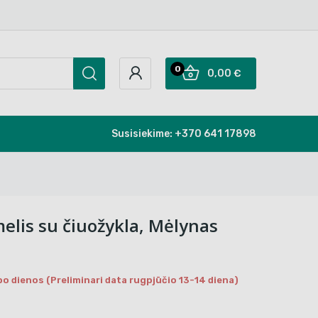
0
0,00 €
Susisiekime:
+370 641 17898
elis su čiuožykla, Mėlynas
bo dienos (Preliminari data rugpjūčio 13-14 diena)