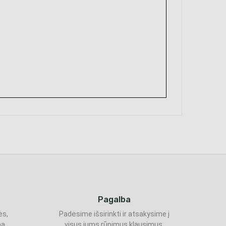
Pagalba
ės,
Padėsime išsirinkti ir atsakysime į
ą.
visus jums rūpimus klausimus.