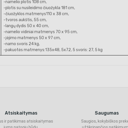
-namelio plotis 108 cm,
-plotis su nusileidimo čiuožykla 181 cm,
-čiuožyklos matmenys110 x 38 cm,
-tvoros aukštis, 55 cm,
-langų dydis 50 x 40 cm,
-namelio vidiniai matmenys 70 x 95 cm,
-įėjimo matmenys 50 x 97 cm,
-namo svoris 24 kg,
-pakuotės matmenys:135x48, 5x72, 5 svoris: 27, 5 kg
Atsiskaitymas
Saugumas
s ir patikimas atsiskaitymas
Saugios, kokybiškos prek
jums patogiu būdu.
užtikrinančios patikimum