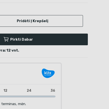
Pridėti Į Krepšelį
Pirkti Dabar
a: 12 vnt.