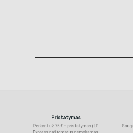
Pristatymas
Perkant už 75 € – pristatymas į LP
Saugu
Express paštomatus nemokamas.