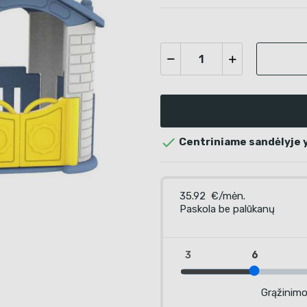

Centriniame sandėlyje yr