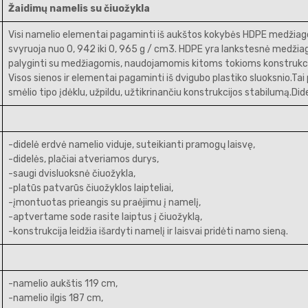
Žaidimų namelis su čiuožykla
Visi namelio elementai pagaminti iš aukštos kokybės HDPE medžiagos.
svyruoja nuo 0, 942 iki 0, 965 g / cm3. HDPE yra lankstesnė medž
palyginti su medžiagomis, naudojamomis kitoms tokioms konstrukc
Visos sienos ir elementai pagaminti iš dvigubo plastiko sluoksnio.Tai
smėlio tipo įdėklu, užpildu, užtikrinančiu konstrukcijos stabilumą.Di
-didelė erdvė namelio viduje, suteikianti pramogų laisvę,
-didelės, plačiai atveriamos durys,
-saugi dvisluoksnė čiuožykla,
-platūs patvarūs čiuožyklos laipteliai,
-įmontuotas prieangis su praėjimu į namelį,
-aptvertame sode rasite laiptus į čiuožyklą,
-konstrukcija leidžia išardyti namelį ir laisvai pridėti namo sieną.
-namelio aukštis 119 cm,
-namelio ilgis 187 cm,