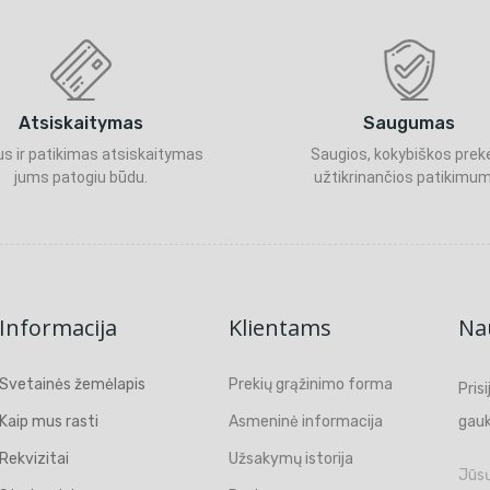
Atsiskaitymas
Saugumas
s ir patikimas atsiskaitymas
Saugios, kokybiškos prek
jums patogiu būdu.
užtikrinančios patikimum
Informacija
Klientams
Nau
Svetainės žemėlapis
Prekių grąžinimo forma
Pris
Kaip mus rasti
Asmeninė informacija
gauk
Rekvizitai
Užsakymų istorija