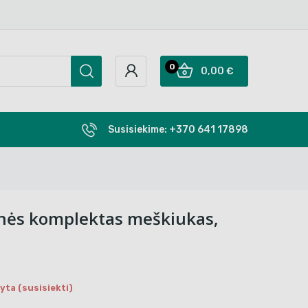
0
0,00 €
Susisiekime:
+370 641 17898
ynės komplektas meškiukas,
ta (susisiekti)