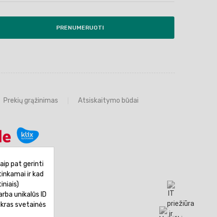
PRENUMERUOTI
Prekių grąžinimas
Atsiskaitymo būdai
aip pat gerinti
tinkamai ir kad
iniais)
rba unikalūs ID
ikras svetainės