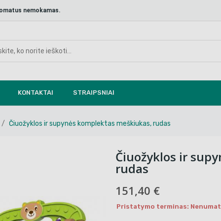
aštomatus nemokamas.
KONTAKTAI
STRAIPSNIAI
Čiuožyklos ir supynės komplektas meškiukas, rudas
Čiuožyklos ir sup
rudas
151,40 €
Pristatymo terminas: Nenumaty