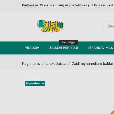
Perkant už 75 eurus ar daugiau pristatymas į LP Express p
Sandėlyje!
PRADŽIA
ŽAISLAI PER 1 D.D
IŠPARDAVIMAS
Pagrindinis
Lauko žaislai
Žaidimų nameliai ir baldai
Išparduota