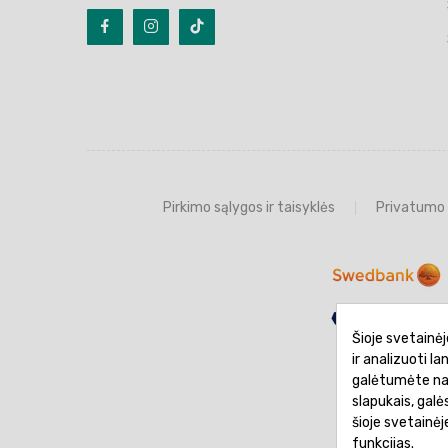
Pirkimo sąlygos ir taisyklės
Privatumo 
Šioje svetainėj
ir analizuoti l
galėtumėte naud
slapukais, gal
šioje svetainė
funkcijas.