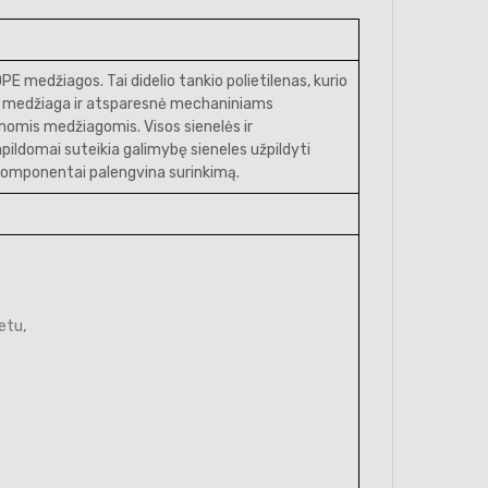
E medžiagos. Tai didelio tankio polietilenas, kurio
nė medžiaga ir atsparesnė mechaniniams
omis medžiagomis. Visos sienelės ir
pildomai suteikia galimybę sieneles užpildyti
i komponentai palengvina surinkimą.
etu,