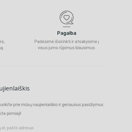
Pagalba
ės,
Padėsime išsirinkti ir atsakysime į
ą.
visus jums rūpimus klausimus.
jienlaiškis
ijunkite prie mūsų naujienlaiškio ir geriausius pasiūlymus
ite pirmieji!