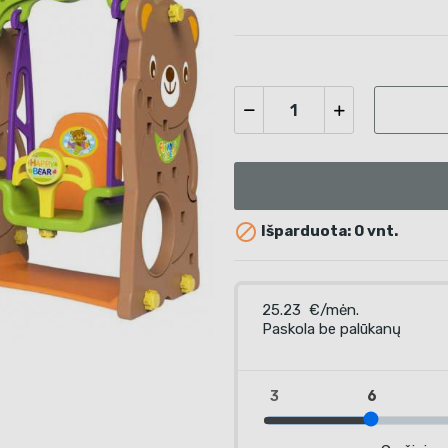

Išparduota: 0 vnt.