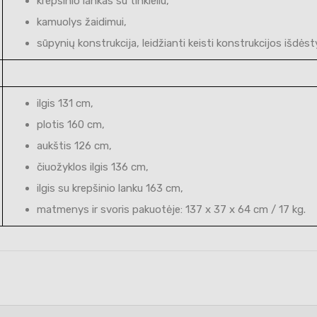
krepšinio lankas su tinkleliu,
kamuolys žaidimui,
sūpynių konstrukcija, leidžianti keisti konstrukcijos išdės
ilgis 131 cm,
plotis 160 cm,
aukštis 126 cm,
čiuožyklos ilgis 136 cm,
ilgis su krepšinio lanku 163 cm,
matmenys ir svoris pakuotėje: 137 x 37 x 64 cm / 17 kg.