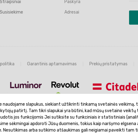
Straipsniai
Paskyra
Susisiekime
Adresai
politika
Garantinis aptarnavimas
Prekių pristatymas
e naudojame slapukus, siekiant užtikrinti tinkamą svetainės veikimą, t
ankytojų patirtį. Tam tikri slapukai yra būtini, kad mūsų svetainė veiktų 
otis jos funkcijomis Jei sutiksite su funkciniais ir statistiniais (analit
ėsime sėkmingai apdoroti Jūsų duomenis, tokius kaip naršymo elgsena a
je. Nesutikimas arba sutikimo atšaukimas gali neigiamai paveikti tam t