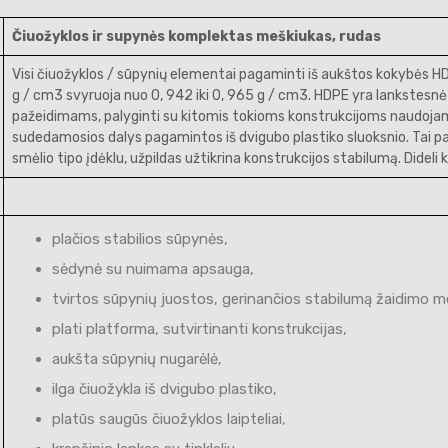
Čiuožyklos ir supynės komplektas meškiukas, rudas
Visi čiuožyklos / sūpynių elementai pagaminti iš aukštos kokybės HDP
g / cm3 svyruoja nuo 0, 942 iki 0, 965 g / cm3. HDPE yra lankstes
pažeidimams, palyginti su kitomis tokioms konstrukcijoms naudojam
sudedamosios dalys pagamintos iš dvigubo plastiko sluoksnio. Tai pa
smėlio tipo įdėklu, užpildas užtikrina konstrukcijos stabilumą. Didel
plačios stabilios sūpynės,
sėdynė su nuimama apsauga,
tvirtos sūpynių juostos, gerinančios stabilumą žaidimo m
plati platforma, sutvirtinanti konstrukcijas,
aukšta sūpynių nugarėlė,
ilga čiuožykla iš dvigubo plastiko,
platūs saugūs čiuožyklos laipteliai,