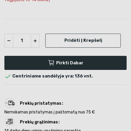
Pridėti Į Krepšelį
Pirkti Dabar

Centriniame sandėlyje yra: 136 vnt.
Prekių pristatymas
Nemokamas pristatymas į paštomatą nuo 75 €
Prekių grąžinimas
14 darbo dienų pinigų grąžinimo garantija