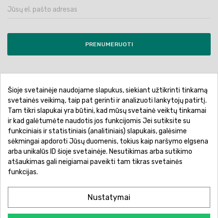
PRENUMERUOTI
Šioje svetainėje naudojame slapukus, siekiant užtikrinti tinkamą
Pirkimo sąlygos ir taisyklės
Privatumo politika
svetainės veikimą, taip pat gerinti ir analizuoti lankytojų patirtį.
Tam tikri slapukai yra būtini, kad mūsų svetainė veiktų tinkamai
Garantinis aptarnavimas
Prekių pristatymas
ir kad galėtumėte naudotis jos funkcijomis Jei sutiksite su
Prekių grąžinimas
Atsiskaitymo būdai
funkciniais ir statistiniais (analitiniais) slapukais, galėsime
sėkmingai apdoroti Jūsų duomenis, tokius kaip naršymo elgsena
arba unikalūs ID šioje svetainėje. Nesutikimas arba sutikimo
atšaukimas gali neigiamai paveikti tam tikras svetainės
funkcijas.
Nustatymai