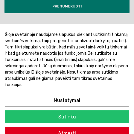
PRENUMERUOTI
Šioje svetainėje naudojame slapukus, siekiant užtikrinti tinkamą
Pirkimo sąlygos ir taisyklės
Privatumo politika
svetainės veikimą, taip pat gerinti ir analizuoti lankytojų patirtį.
Tam tikri slapukai yra būtini, kad mūsų svetainė veiktų tinkamai
Garantinis aptarnavimas
Prekių pristatymas
ir kad galėtumėte naudotis jos funkcijomis Jei sutiksite su
Prekių grąžinimas
Atsiskaitymo būdai
funkciniais ir statistiniais (analitiniais) slapukais, galėsime
sėkmingai apdoroti Jūsų duomenis, tokius kaip naršymo elgsena
arba unikalūs ID šioje svetainėje. Nesutikimas arba sutikimo
atšaukimas gali neigiamai paveikti tam tikras svetainės
funkcijas.
Nustatymai
Sutinku
© 2026 Žaislų manija - Visos teisės saugomos.
Atmesti