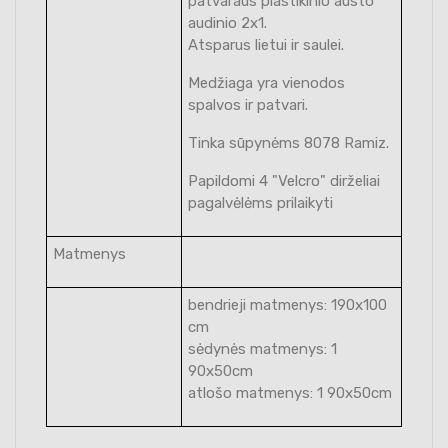
patvaraus plastikinio austo
audinio 2x1.
Atsparus lietui ir saulei.
Medžiaga yra vienodos
spalvos ir patvari.
Tinka sūpynėms 8078 Ramiz.
Papildomi 4 "Velcro" dirželiai
pagalvėlėms prilaikyti
Matmenys
bendrieji matmenys: 190x100
cm
sėdynės matmenys: 1
90x50cm
atlošo matmenys: 1 90x50cm