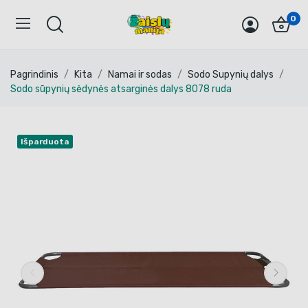
0
Pagrindinis
Kita
Namai ir sodas
Sodo Supynių dalys
Sodo sūpynių sėdynės atsarginės dalys 8078 ruda
Išparduota