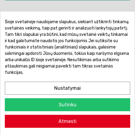
Šioje svetainėje naudojame slapukus, siekiant užtikrinti tinkamą
Pirkimo sąlygos ir taisyklės
Privatumo politika
svetainės veikimą, taip pat gerinti ir analizuoti lankytojų patirtį.
Tam tikri slapukai yra būtini, kad mūsų svetainė veiktų tinkamai
Garantinis aptarnavimas
Prekių pristatymas
ir kad galėtumėte naudotis jos funkcijomis Jei sutiksite su
Prekių grąžinimas
Atsiskaitymo būdai
funkciniais ir statistiniais (analitiniais) slapukais, galėsime
sėkmingai apdoroti Jūsų duomenis, tokius kaip naršymo elgsena
arba unikalūs ID šioje svetainėje. Nesutikimas arba sutikimo
atšaukimas gali neigiamai paveikti tam tikras svetainės
funkcijas.
Nustatymai
Sutinku
© 2026 Žaislų manija - Visos teisės saugomos.
Atmesti