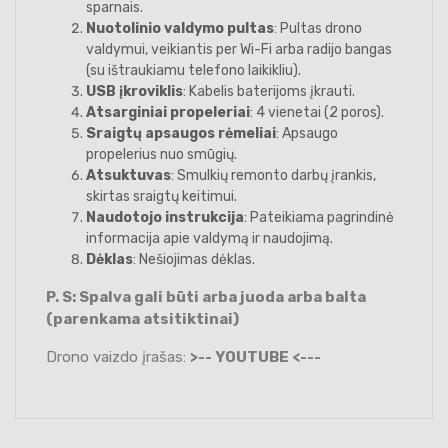
sparnais.
Nuotolinio valdymo pultas
: Pultas drono
valdymui, veikiantis per Wi-Fi arba radijo bangas
(su ištraukiamu telefono laikikliu).
USB įkroviklis
: Kabelis baterijoms įkrauti.
Atsarginiai propeleriai
: 4 vienetai (2 poros).
Sraigtų apsaugos rėmeliai
: Apsaugo
propelerius nuo smūgių.
Atsuktuvas
: Smulkių remonto darbų įrankis,
skirtas sraigtų keitimui.
Naudotojo instrukcija
: Pateikiama pagrindinė
informacija apie valdymą ir naudojimą.
Dėklas
: Nešiojimas dėklas.
P. S: Spalva gali būti arba juoda arba balta
(parenkama atsitiktinai)
Drono vaizdo įrašas:
>-- YOUTUBE <---