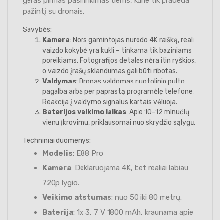
geras pirmas pasirinkimas tiems, kurie tik pradeda
pažintį su dronais.
Savybės:
Kamera
: Nors gamintojas nurodo 4K raišką, reali
vaizdo kokybė yra kukli – tinkama tik baziniams
poreikiams. Fotografijos detalės nėra itin ryškios,
o vaizdo įrašų sklandumas gali būti ribotas.
Valdymas
: Dronas valdomas nuotolinio pulto
pagalba arba per paprastą programėlę telefone.
Reakcija į valdymo signalus kartais vėluoja.
Baterijos veikimo laikas
: Apie 10–12 minučių
vienu įkrovimu, priklausomai nuo skrydžio sąlygų.
Techniniai duomenys:
Modelis
: E88 Pro
Kamera
: Deklaruojama 4K, bet realiai labiau
720p lygio.
Veikimo atstumas
: nuo 50 iki 80 metrų.
Baterija
: 1x 3, 7 V 1800 mAh, kraunama apie