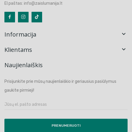
El.paštas: info@zaislumanija.lt
Informacija

Klientams

Naujienlaiškis
Prisijunkite prie mūsų naujienlaiškio ir geriausius pasiūlymus
gaukite pirmieji!
PRENUMERUOTI