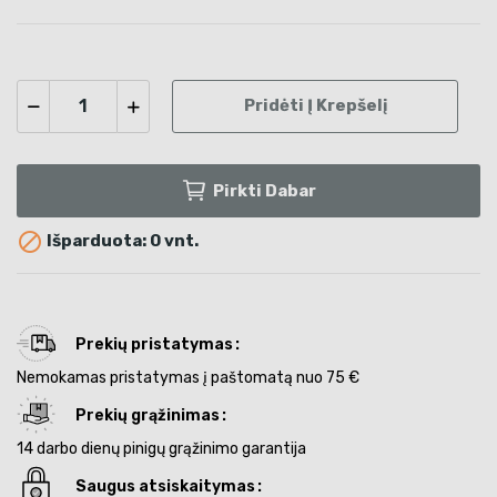
Pridėti Į Krepšelį
Pirkti Dabar

Išparduota: 0 vnt.
Prekių pristatymas
Nemokamas pristatymas į paštomatą nuo 75 €
Prekių grąžinimas
14 darbo dienų pinigų grąžinimo garantija
Saugus atsiskaitymas