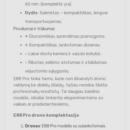
60 min. (komplekte yra)
Dydis
: Sulenktas – kompaktiškas, lengvai
transportuojamas.
Privalumai ir trūkumai:
+
Ekonomiškas sprendimas pramogoms.
+
Kompaktiškas, lankstomas dizainas.
-
Labai ribota kamera ir vaizdo kokybė.
-
Ribotas veikimo atstumas ir stabilumas
vėjuotomis sąlygomis.
E88 Pro tinka tiems, kurie nori išbandyti drono
valdymą be didelių išlaidų, tačiau nereikia tikėtis
profesionalių rezultatų. Tai daugiau žaislinis
modelis, idealiai tinkantis eksperimentams su
vaikais ar pradedantiesiems.
E88 Pro drono komplektacija
:
Dronas
: E88 Pro modelis su sulankstomais