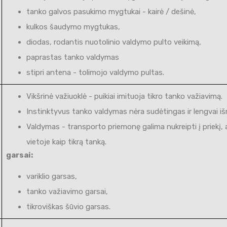
tanko galvos pasukimo mygtukai - kairė / dešinė,
kulkos šaudymo mygtukas,
diodas, rodantis nuotolinio valdymo pulto veikimą,
paprastas tanko valdymas
stipri antena - tolimojo valdymo pultas.
Vikšrinė važiuoklė - puikiai imituoja tikro tanko važiavimą.
Instinktyvus tanko valdymas nėra sudėtingas ir lengvai 
Valdymas - transporto priemonę galima nukreipti į priekį, atg
vietoje kaip tikrą tanką.
garsai:
variklio garsas,
tanko važiavimo garsai,
tikroviškas šūvio garsas.