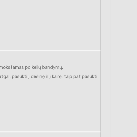
išmokstamas po kelių bandymų.
al, pasukti į dešinę ir į kairę, taip pat pasukti