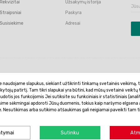
Rekvizitai
Užsakymų istorija
Straipsniai
Paskyra
Susisiekime
Adresai
politika
Garantinis aptarnavimas
Prekių pristatymas
e naudojame slapukus, siekiant užtikrinti tinkamą svetainės veikimą, t
ankytojų patirtį. Tam tikri slapukai yra būtini, kad mūsų svetainė veiktų 
otis jos funkcijomis Jei sutiksite su funkciniais ir statistiniais (analit
ėsime sėkmingai apdoroti Jūsų duomenis, tokius kaip naršymo elgsena a
je. Nesutikimas arba sutikimo atšaukimas gali neigiamai paveikti tam t
© 2026 Žaislų manija - Visos teisės saugomos.
atymai
Sutinku
Atm