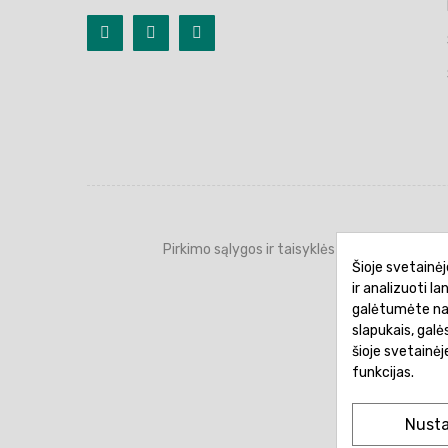
Pirkimo sąlygos ir taisyklės
Privatumo 
Šioje svetainėj
ir analizuoti l
galėtumėte naud
slapukais, gal
šioje svetainė
funkcijas.
Nust