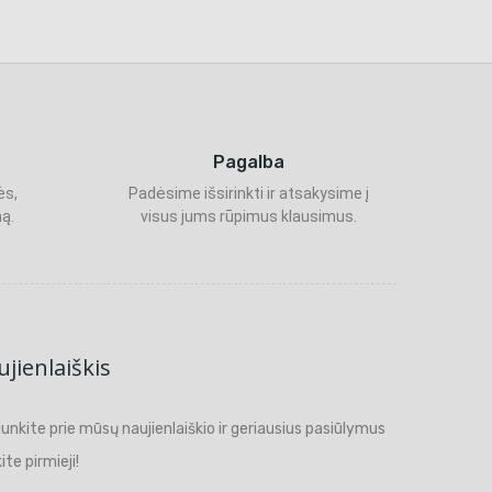
Pagalba
ės,
Padėsime išsirinkti ir atsakysime į
ą.
visus jums rūpimus klausimus.
jienlaiškis
ijunkite prie mūsų naujienlaiškio ir geriausius pasiūlymus
ite pirmieji!