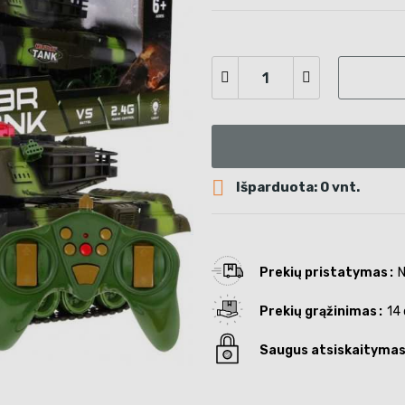

Išparduota: 0 vnt.
Prekių pristatymas
N
Prekių grąžinimas
14 
Saugus atsiskaityma