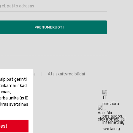
PRENUMERUOTI
Prekių grąžinimas
Atsiskaitymo būdai
aip pat gerinti
tinkamai ir kad
iniais)
rba unikalūs ID
ikras svetainės
esti