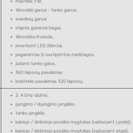
mastelis 1:18,
tikroviški garsai - tanko garsai,
sviedinių garsai
stiprūs guminiai bėgiai,
tikroviška išvaizda,
įmontuoti LED žibintai,
pagamintas iš sustiprintos medžiagos,
judanti tanko galva,
360 laipsnių pasukimas
bokštelio pasukimas 320 laipsnių,
2, 4 GHz dažnis,
įjungimo / išjungimo jungiklis,
tanko jungiklis,
kairiojo / dešiniojo posūkio mygtukas (važiuojant į priekį),
kairiojo / dešiniojo posūkio mygtukas (važiuojant atgal),