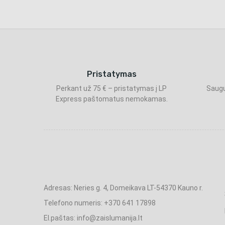
Pristatymas
Perkant už 75 € – pristatymas į LP
Saugu
Express paštomatus nemokamas.
Adresas: Neries g. 4, Domeikava LT-54370 Kauno r.
Telefono numeris: +370 641 17898
El.paštas: info@zaislumanija.lt