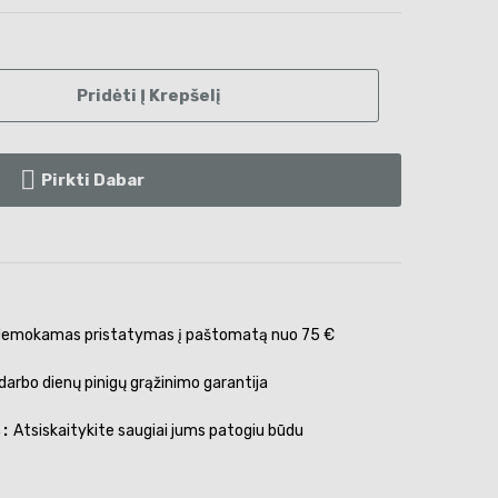
Pridėti Į Krepšelį
Pirkti Dabar
emokamas pristatymas į paštomatą nuo 75 €
darbo dienų pinigų grąžinimo garantija
s
Atsiskaitykite saugiai jums patogiu būdu