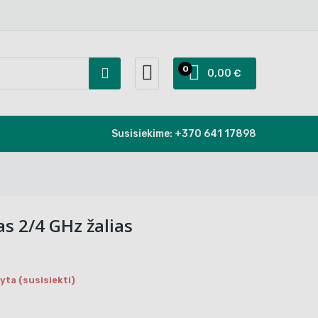
0
0,00 €
Susisiekime:
+370 641 17898
s 2/4 GHz žalias
ta (susisiekti)