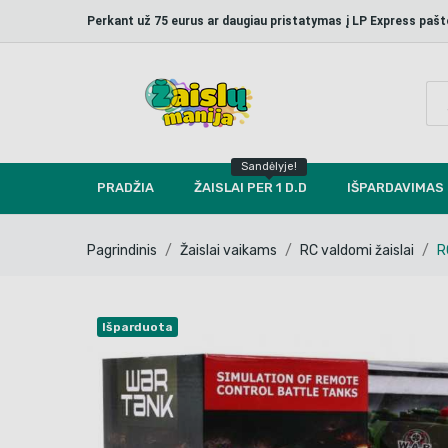
Perkant už 75 eurus ar daugiau pristatymas į LP Express p
Sandėlyje!
PRADŽIA
ŽAISLAI PER 1 D.D
IŠPARDAVIMAS
Pagrindinis
Žaislai vaikams
RC valdomi žaislai
R
Išparduota