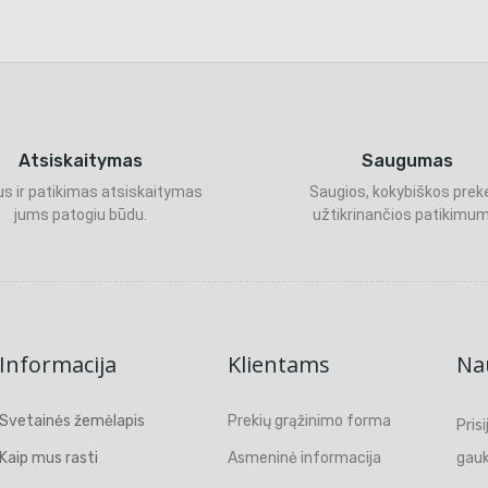
Atsiskaitymas
Saugumas
s ir patikimas atsiskaitymas
Saugios, kokybiškos prek
jums patogiu būdu.
užtikrinančios patikimum
Informacija
Klientams
Nau
Svetainės žemėlapis
Prekių grąžinimo forma
Pris
Kaip mus rasti
Asmeninė informacija
gauk