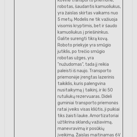
Kovinė transporto priemonė,
robotas, šaudantis kamuoliukus,
yra žaislas skirtas vaikams nuo
5 metų. Modelis ne tik važiuoja
visomis kryptimis, bet ir šaudo
kamuoliukus į priešininkus.
Galite surengti tikrą kovą.
Roboto priekyje yra smūgio
jutiklis, po trečio smūgio
robotas užges, yra
"nužudomas", tada jį reikia
paleisti iš naujo. Transporto
priemonėje įrengtas lazerinis
taikiklis, kuris palengvina
nusitaikymą į taikinį, ir iki 50
rutuliukų rezervuaras. Dideli
guminiai transporto priemonės
ratai įveiks visas kliūtis, ji puikiai
tiks žaisti lauke. Amortizatoriai
užtikrina sklandų važiavimą,
manevravimą ir posūkių
įveikimą. Žaislas maitinamas 6V