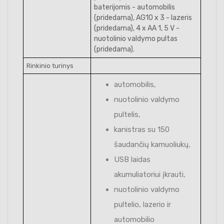
baterijomis - automobilis
(pridedama), AG10 x 3 - lazeris
(pridedama), 4 x AA 1, 5 V -
nuotolinio valdymo pultas
(pridedama).
Rinkinio turinys
automobilis,
nuotolinio valdymo
pultelis,
kanistras su 150
šaudančių kamuoliukų,
USB laidas
akumuliatoriui įkrauti,
nuotolinio valdymo
pultelio, lazerio ir
automobilio