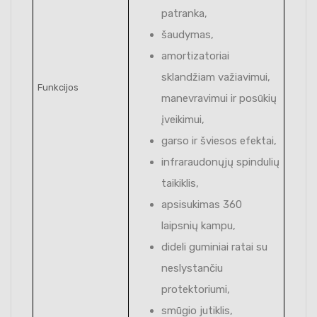
patranka,
šaudymas,
amortizatoriai
sklandžiam važiavimui,
Funkcijos
manevravimui ir posūkių
įveikimui,
garso ir šviesos efektai,
infraraudonųjų spindulių
taikiklis,
apsisukimas 360
laipsnių kampu,
dideli guminiai ratai su
neslystančiu
protektoriumi,
smūgio jutiklis,