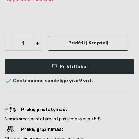
Pridėti Į Krepšelį
Pirkti Dabar

Centriniame sandėlyje yra: 9 vnt.
Prekių pristatymas
Nemokamas pristatymas į paštomatą nuo 75 €
Prekių grąžinimas
14 darbo dienų pinigų grąžinimo garantija