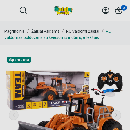
0
Pagrindinis
Žaislai vaikams
RC valdomi žaislai
RC
valdomas buldozeris su šviesomis ir dūmų efektais
Išparduota