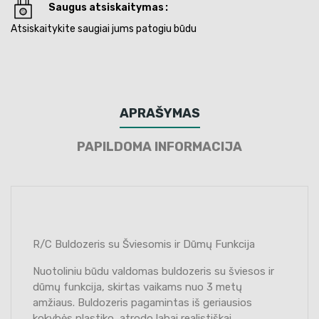
Saugus atsiskaitymas
Atsiskaitykite saugiai jums patogiu būdu
APRAŠYMAS
PAPILDOMA INFORMACIJA
R/C Buldozeris su Šviesomis ir Dūmų Funkcija
Nuotoliniu būdu valdomas buldozeris su šviesos ir
dūmų funkcija, skirtas vaikams nuo 3 metų
amžiaus. Buldozeris pagamintas iš geriausios
kokybės plastiko, atrodo labai realistiškai.