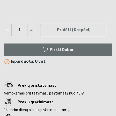
Pridėti Į Krepšelį
Pirkti Dabar

Išparduota: 0 vnt.
Prekių pristatymas
Nemokamas pristatymas į paštomatą nuo 75 €
Prekių grąžinimas
14 darbo dienų pinigų grąžinimo garantija