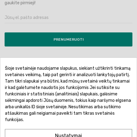
gaukite pirmieji!
PRENUMERUOTI
Šioje svetainėje naudojame slapukus, siekiant užtikrinti tinkamą
Pirkimo sąlygos ir taisyklės
Privatumo politika
svetainės veikimą, taip pat gerinti ir analizuoti lankytojų patirtį.
Tam tikri slapukai yra būtini, kad mūsų svetainė veiktų tinkamai
Garantinis aptarnavimas
Prekių pristatymas
ir kad galėtumėte naudotis jos funkcijomis Jei sutiksite su
Prekių grąžinimas
Atsiskaitymo būdai
funkciniais ir statistiniais (analitiniais) slapukais, galėsime
sėkmingai apdoroti Jūsų duomenis, tokius kaip naršymo elgsena
arba unikalūs ID šioje svetainėje. Nesutikimas arba sutikimo
atšaukimas gali neigiamai paveikti tam tikras svetainės
funkcijas.
Nustatymai