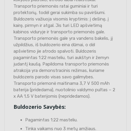
Transporto priemonės ratai guminiai ir turi
protektorių, todėl gerai sukimba su paviršiumi.
Buldozeris važiuoja visomis kryptimis: į dešinę, į
kairę, pirmyn ir atgal. Jis turi LED apšvietimą
kabinos viduryje ir transporto priemonės gale.
Transporto priemonės gale yra vandens bakelis, jį
užpildžius, iš buldozerio eina dūmai, o dėl
apšvietimo jie atrodo spalvoti. Buldozeris
pagamintas 1:22 masteliu, turi aukštyn ir žemyn
judantį kaušą. Papildoma transporto priemonės
atrakcija yra demonstracinis režimas, kuriame
buldozeris parodo visas savo galimybes.
Transporto priemonė maitinama 3,7 V 500 mAh
baterija (pridedama), nuotolinio valdymo pultas – 2
x AA 1,5 V baterijomis (nepridedamos).
Buldozerio Savybės:
Pagamintas 1:22 masteliu.
Tinka vaikams nuo 3 metų amžiaus.