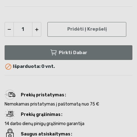
Pridėti Į Krepšelį
Pirkti Dabar

Išparduota: 0 vnt.
Prekių pristatymas
Nemokamas pristatymas į paštomatą nuo 75 €
Prekių grąžinimas
14 darbo dienų pinigų grąžinimo garantija
Saugus atsiskaitymas