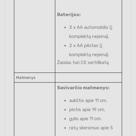
Baterijos:
3 x AA automobilis (į
komplektą neįeina),
2 x AA pilotas (į
komplektą neįeina).
Žaislas turi CE sertifikatą
Matmenys
Savivarčio matmenys:
aukštis apie 11 cm,
plotis apie 19 cm,
gylis apie 11 cm.
ratų skersmuo apie 5