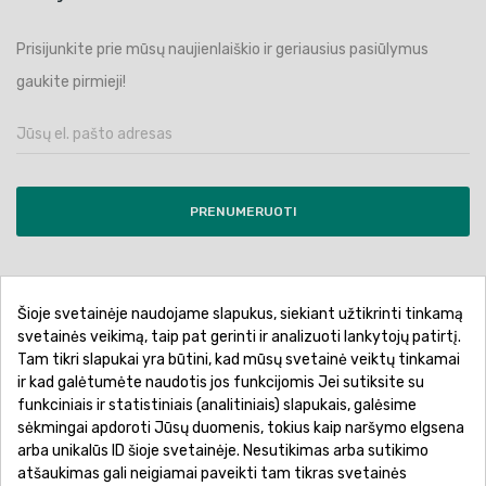
Prisijunkite prie mūsų naujienlaiškio ir geriausius pasiūlymus
gaukite pirmieji!
PRENUMERUOTI
Šioje svetainėje naudojame slapukus, siekiant užtikrinti tinkamą
Pirkimo sąlygos ir taisyklės
Privatumo politika
svetainės veikimą, taip pat gerinti ir analizuoti lankytojų patirtį.
Tam tikri slapukai yra būtini, kad mūsų svetainė veiktų tinkamai
Garantinis aptarnavimas
Prekių pristatymas
ir kad galėtumėte naudotis jos funkcijomis Jei sutiksite su
Prekių grąžinimas
Atsiskaitymo būdai
funkciniais ir statistiniais (analitiniais) slapukais, galėsime
sėkmingai apdoroti Jūsų duomenis, tokius kaip naršymo elgsena
arba unikalūs ID šioje svetainėje. Nesutikimas arba sutikimo
atšaukimas gali neigiamai paveikti tam tikras svetainės