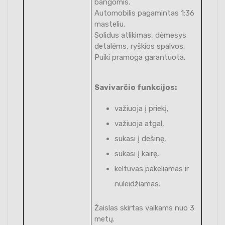
bangomis.
Automobilis pagamintas 1:36
masteliu.
Solidus atlikimas, dėmesys
detalėms, ryškios spalvos.
Puiki pramoga garantuota.
Savivarčio funkcijos:
važiuoja į priekį,
važiuoja atgal,
sukasi į dešinę,
sukasi į kairę,
keltuvas pakeliamas ir
nuleidžiamas.
Žaislas skirtas vaikams nuo 3
metų.