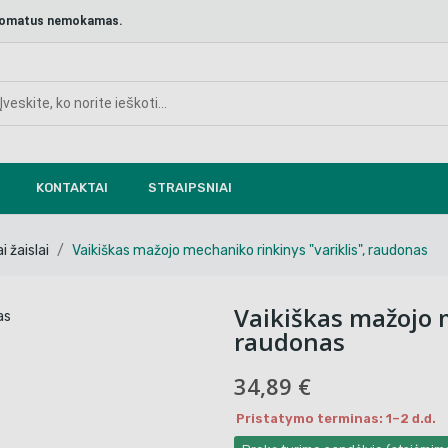
aštomatus nemokamas.
KONTAKTAI
STRAIPSNIAI
i žaislai
Vaikiškas mažojo mechaniko rinkinys "variklis", raudonas
Vaikiškas mažojo m
raudonas
34,89 €
Pristatymo terminas: 1–2 d.d.