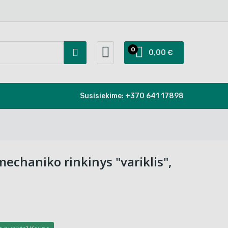
0
0,00 €
Susisiekime:
+370 641 17898
echaniko rinkinys "variklis",