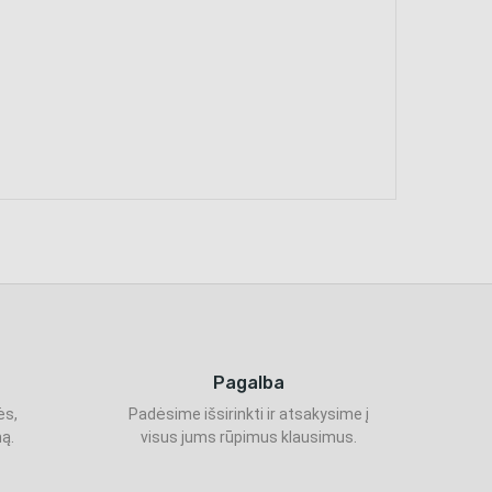
Pagalba
ės,
Padėsime išsirinkti ir atsakysime į
ą.
visus jums rūpimus klausimus.