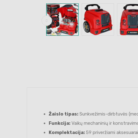
Žaislo tipas:
Sunkvežimis-dirbtuvės (mech
Funkcija:
Vaikų mechaninių ir konstravim
Komplektacija:
59 priveržiami aksesuarai 