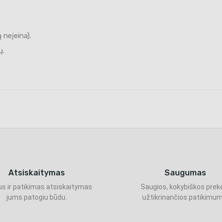
 neįeina).
ų.
Atsiskaitymas
Saugumas
s ir patikimas atsiskaitymas
Saugios, kokybiškos prek
jums patogiu būdu.
užtikrinančios patikimum