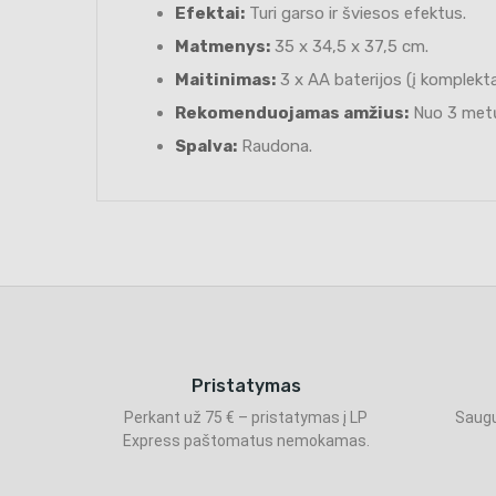
Efektai:
Turi garso ir šviesos efektus.
Matmenys:
35 x 34,5 x 37,5 cm.
Maitinimas:
3 x AA baterijos (į komplektą
Rekomenduojamas amžius:
Nuo 3 met
Spalva:
Raudona.
Pristatymas
Perkant už 75 € – pristatymas į LP
Saugu
Express paštomatus nemokamas.