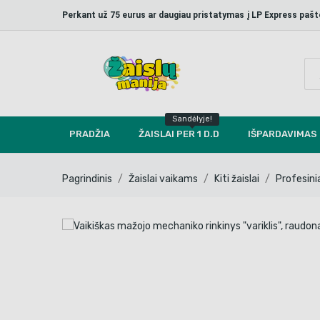
Perkant už 75 eurus ar daugiau pristatymas į LP Express p
Sandėlyje!
PRADŽIA
ŽAISLAI PER 1 D.D
IŠPARDAVIMAS
Pagrindinis
Žaislai vaikams
Kiti žaislai
Profesinia