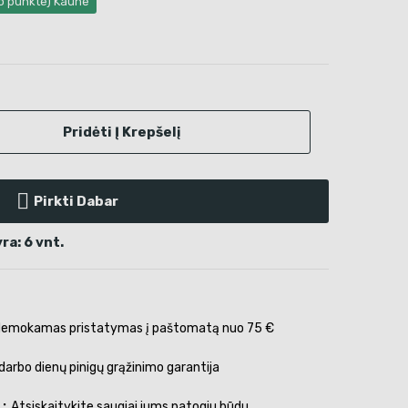
mo punkte) Kaune
Pridėti Į Krepšelį
Pirkti Dabar
a: 6 vnt.
emokamas pristatymas į paštomatą nuo 75 €
darbo dienų pinigų grąžinimo garantija
s
Atsiskaitykite saugiai jums patogiu būdu