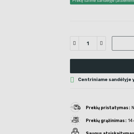
Prekę turime sandėlyje (atsiėmi

Centriniame sandėlyje yr
Prekių pristatymas
N
Prekių grąžinimas
14 
Saugus atsiskaityma