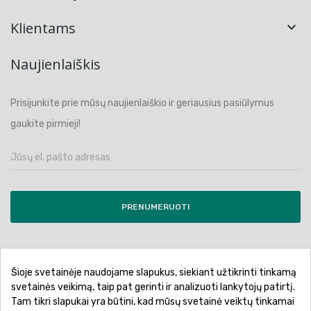
Klientams

Naujienlaiškis
Prisijunkite prie mūsų naujienlaiškio ir geriausius pasiūlymus
gaukite pirmieji!
PRENUMERUOTI
Šioje svetainėje naudojame slapukus, siekiant užtikrinti tinkamą
Pirkimo sąlygos ir taisyklės
Privatumo politika
svetainės veikimą, taip pat gerinti ir analizuoti lankytojų patirtį.
Tam tikri slapukai yra būtini, kad mūsų svetainė veiktų tinkamai
Garantinis aptarnavimas
Prekių pristatymas