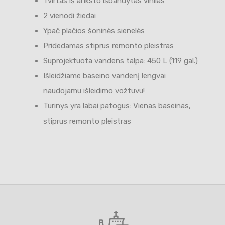
Tvirtas iš anksto išbandytas vinilas
2 vienodi žiedai
Ypač plačios šoninės sienelės
Pridedamas stiprus remonto pleistras
Suprojektuota vandens talpa: 450 L (119 gal.)
Išleidžiame baseino vandenį lengvai
naudojamu išleidimo vožtuvu!
Turinys yra labai patogus: Vienas baseinas,
stiprus remonto pleistras