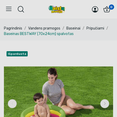
0
Pagrindinis
Vandens pramogos
Baseinai
Pripučiami
Baseinas BESTWAY (70x24cm) spalvotas
Išparduota