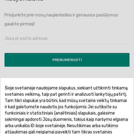
Prisijunkite prie mūsų naujienlaiškio ir geriausius pasiūlymus
gaukite pirmieji!
PRENUMERUOTI
Šioje svetainėje naudojame slapukus, siekiant užtikrinti tinkamą
Pirkimo sąlygos ir taisyklės
Privatumo politika
svetainės veikimą, taip pat gerinti ir analizuoti lankytojų patirtį.
Tam tikri slapukai yra būtini, kad mūsų svetainė veiktų tinkamai
Garantinis aptarnavimas
Prekių pristatymas
ir kad galėtumėte naudotis jos funkcijomis Jei sutiksite su
Prekių grąžinimas
Atsiskaitymo būdai
funkciniais ir statistiniais (analitiniais) slapukais, galėsime
sėkmingai apdoroti Jūsų duomenis, tokius kaip naršymo elgsena
arba unikalūs ID šioje svetainėje. Nesutikimas arba sutikimo
atšaukimas gali neigiamai paveikti tam tikras svetainės