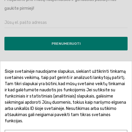
gaukite pirmieji!
PRENUMERUOTI
Šioje svetainėje naudojame slapukus, siekiant užtikrinti tinkamą
Pirkimo sąlygos ir taisyklės
Privatumo politika
svetainės veikimą, taip pat gerinti ir analizuoti lankytojų patirtį.
Tam tikri slapukai yra būtini, kad mūsų svetainė veiktų tinkamai
Garantinis aptarnavimas
Prekių pristatymas
ir kad galėtumėte naudotis jos funkcijomis Jei sutiksite su
Prekių grąžinimas
Atsiskaitymo būdai
funkciniais ir statistiniais (analitiniais) slapukais, galėsime
sėkmingai apdoroti Jūsų duomenis, tokius kaip naršymo elgsena
arba unikalūs ID šioje svetainėje. Nesutikimas arba sutikimo
atšaukimas gali neigiamai paveikti tam tikras svetainės
funkcijas.