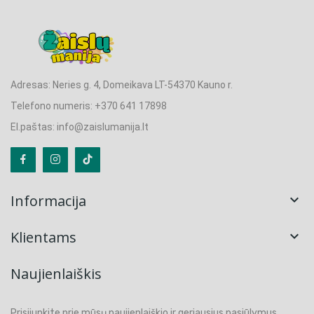
Adresas: Neries g. 4, Domeikava LT-54370 Kauno r.
Telefono numeris: +370 641 17898
El.paštas: info@zaislumanija.lt
Informacija

Klientams

Naujienlaiškis
Prisijunkite prie mūsų naujienlaiškio ir geriausius pasiūlymus