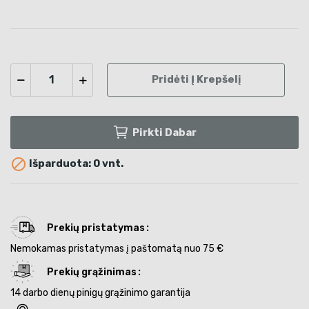
Pridėti Į Krepšelį
Pirkti Dabar

Išparduota: 0 vnt.
Prekių pristatymas
Nemokamas pristatymas į paštomatą nuo 75 €
Prekių grąžinimas
14 darbo dienų pinigų grąžinimo garantija