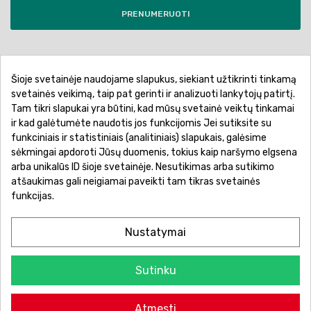
PRENUMERUOTI
Šioje svetainėje naudojame slapukus, siekiant užtikrinti tinkamą
Pirkimo sąlygos ir taisyklės
Privatumo politika
svetainės veikimą, taip pat gerinti ir analizuoti lankytojų patirtį.
Tam tikri slapukai yra būtini, kad mūsų svetainė veiktų tinkamai
Garantinis aptarnavimas
Prekių pristatymas
ir kad galėtumėte naudotis jos funkcijomis Jei sutiksite su
Prekių grąžinimas
Atsiskaitymo būdai
funkciniais ir statistiniais (analitiniais) slapukais, galėsime
sėkmingai apdoroti Jūsų duomenis, tokius kaip naršymo elgsena
arba unikalūs ID šioje svetainėje. Nesutikimas arba sutikimo
atšaukimas gali neigiamai paveikti tam tikras svetainės
funkcijas.
Nustatymai
Sutinku
© 2026 Žaislų manija - Visos teisės saugomos.
Atmesti