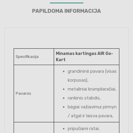
PAPILDOMA INFORMACIJA
Minamas kartingas AIR Go-
Specifikacija
Kart
grandininė pavara (visas
korpusas),
metaliniai krumpliaračiai,
Pavaros
rankinis stabdis,
bėgiai važiavimui pirmyn
/ atgal ir laisva pavara,
pripučiami ratai,