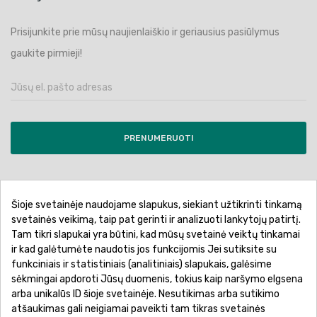
Prisijunkite prie mūsų naujienlaiškio ir geriausius pasiūlymus
gaukite pirmieji!
PRENUMERUOTI
Šioje svetainėje naudojame slapukus, siekiant užtikrinti tinkamą
Pirkimo sąlygos ir taisyklės
Privatumo politika
svetainės veikimą, taip pat gerinti ir analizuoti lankytojų patirtį.
Tam tikri slapukai yra būtini, kad mūsų svetainė veiktų tinkamai
Garantinis aptarnavimas
Prekių pristatymas
ir kad galėtumėte naudotis jos funkcijomis Jei sutiksite su
Prekių grąžinimas
Atsiskaitymo būdai
funkciniais ir statistiniais (analitiniais) slapukais, galėsime
sėkmingai apdoroti Jūsų duomenis, tokius kaip naršymo elgsena
arba unikalūs ID šioje svetainėje. Nesutikimas arba sutikimo
atšaukimas gali neigiamai paveikti tam tikras svetainės