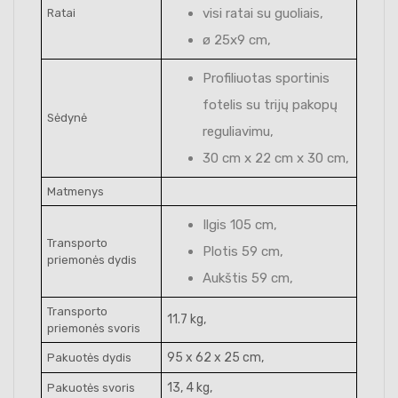
visi ratai su guoliais,
Ratai
ø 25x9 cm,
Profiliuotas sportinis
fotelis su trijų pakopų
Sėdynė
reguliavimu,
30 cm x 22 cm x 30 cm,
Matmenys
Ilgis 105 cm,
Transporto
Plotis 59 cm,
priemonės dydis
Aukštis 59 cm,
Transporto
11.7 kg,
priemonės svoris
95 x 62 x 25 cm,
Pakuotės dydis
13, 4 kg,
Pakuotės svoris