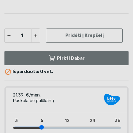
Pridėti Į Krepšelį
Pirkti Dabar

Išparduota: 0 vnt.