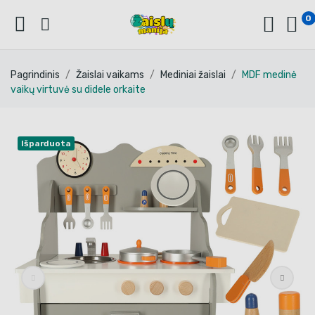
0
Pagrindinis
Žaislai vaikams
Mediniai žaislai
MDF medinė
vaikų virtuvė su didele orkaite
Išparduota