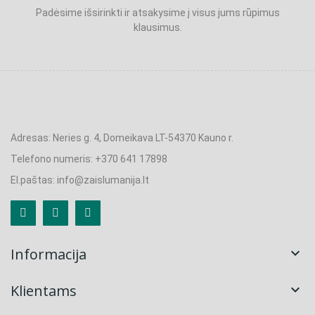
Padėsime išsirinkti ir atsakysime į visus jums rūpimus
klausimus.
Adresas: Neries g. 4, Domeikava LT-54370 Kauno r.
Telefono numeris: +370 641 17898
El.paštas: info@zaislumanija.lt
Informacija

Klientams
