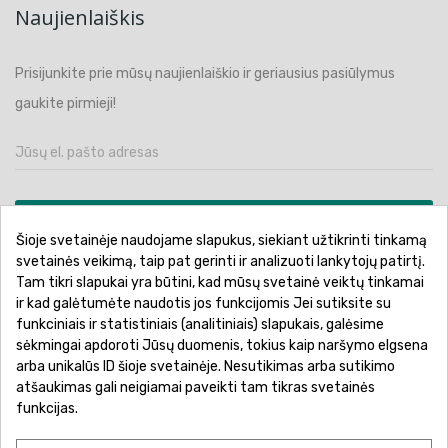
Naujienlaiškis
Prisijunkite prie mūsų naujienlaiškio ir geriausius pasiūlymus
gaukite pirmieji!
PRENUMERUOTI
Šioje svetainėje naudojame slapukus, siekiant užtikrinti tinkamą
svetainės veikimą, taip pat gerinti ir analizuoti lankytojų patirtį.
Tam tikri slapukai yra būtini, kad mūsų svetainė veiktų tinkamai
ir kad galėtumėte naudotis jos funkcijomis Jei sutiksite su
funkciniais ir statistiniais (analitiniais) slapukais, galėsime
Pirkimo sąlygos ir taisyklės
Privatumo politika
sėkmingai apdoroti Jūsų duomenis, tokius kaip naršymo elgsena
Garantinis aptarnavimas
Prekių pristatymas
arba unikalūs ID šioje svetainėje. Nesutikimas arba sutikimo
atšaukimas gali neigiamai paveikti tam tikras svetainės
Prekių grąžinimas
Atsiskaitymo būdai
funkcijas.