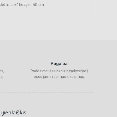
aukšto aukštis apie 50 cm
Pagalba
ės,
Padėsime išsirinkti ir atsakysime į
ą.
visus jums rūpimus klausimus.
jienlaiškis