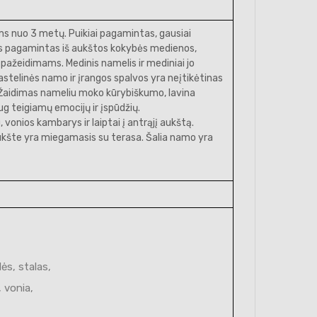
ams nuo 3 metų. Puikiai pagamintas, gausiai
lis pagamintas iš aukštos kokybės medienos,
s pažeidimams. Medinis namelis ir mediniai jo
astelinės namo ir įrangos spalvos yra neįtikėtinas
. Žaidimas nameliu moko kūrybiškumo, lavina
ug teigiamų emocijų ir įspūdžių.
onios kambarys ir laiptai į antrąjį aukštą.
aukšte yra miegamasis su terasa. Šalia namo yra
dės, stalas,
 vonia,