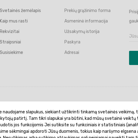
Svetainės žemėlapis
Prekių grąžinimo forma
Pris
Kaip mus rasti
Asmeninė informacija
gauk
Rekvizitai
Užsakymų istorija
Straipsniai
Paskyra
Susisiekime
Adresai
politika
Garantinis aptarnavimas
Prekių pristatymas
e naudojame slapukus, siekiant užtikrinti tinkamą svetainės veikimą, t
ankytojų patirtį. Tam tikri slapukai yra būtini, kad mūsų svetainė veiktų 
otis jos funkcijomis Jei sutiksite su funkciniais ir statistiniais (analit
ėsime sėkmingai apdoroti Jūsų duomenis, tokius kaip naršymo elgsena a
je. Nesutikimas arba sutikimo atšaukimas gali neigiamai paveikti tam t