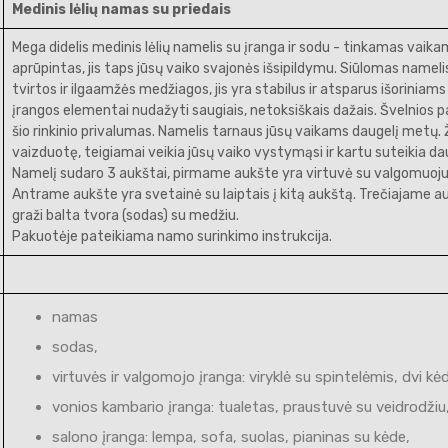
Medinis lėlių namas su priedais
Mega didelis medinis lėlių namelis su įranga ir sodu - tinkamas vaik
aprūpintas, jis taps jūsų vaiko svajonės išsipildymu. Siūlomas name
tvirtos ir ilgaamžės medžiagos, jis yra stabilus ir atsparus išoriniam
įrangos elementai nudažyti saugiais, netoksiškais dažais. Švelnios p
šio rinkinio privalumas. Namelis tarnaus jūsų vaikams daugelį metų
vaizduotę, teigiamai veikia jūsų vaiko vystymąsi ir kartu suteikia da
Namelį sudaro 3 aukštai, pirmame aukšte yra virtuvė su valgomuoju, v
Antrame aukšte yra svetainė su laiptais į kitą aukštą. Trečiajame 
graži balta tvora (sodas) su medžiu.
Pakuotėje pateikiama namo surinkimo instrukcija.
namas
sodas,
virtuvės ir valgomojo įranga: viryklė su spintelėmis, dvi kė
vonios kambario įranga: tualetas, praustuvė su veidrodžiu,
salono įranga: lempa, sofa, suolas, pianinas su kėde,