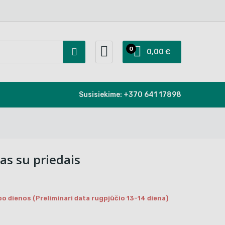
0
0,00 €
Susisiekime:
+370 641 17898
as su priedais
bo dienos (Preliminari data rugpjūčio 13-14 diena)