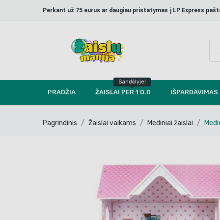
Perkant už 75 eurus ar daugiau pristatymas į LP Express p
Sandėlyje!
PRADŽIA
ŽAISLAI PER 1 D.D
IŠPARDAVIMAS
Pagrindinis
Žaislai vaikams
Mediniai žaislai
Medin