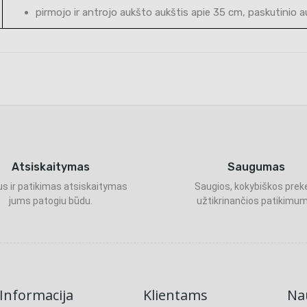
pirmojo ir antrojo aukšto aukštis apie 35 cm, paskutinio 
Atsiskaitymas
Saugumas
s ir patikimas atsiskaitymas
Saugios, kokybiškos prek
jums patogiu būdu.
užtikrinančios patikimum
Informacija
Klientams
Nau