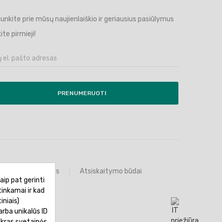
ijunkite prie mūsų naujienlaiškio ir geriausius pasiūlymus
ite pirmieji!
PRENUMERUOTI
Prekių grąžinimas
Atsiskaitymo būdai
aip pat gerinti
tinkamai ir kad
iniais)
rba unikalūs ID
ikras svetainės