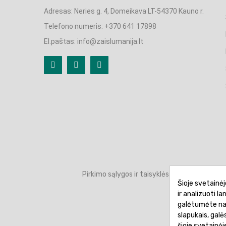
Adresas: Neries g. 4, Domeikava LT-54370 Kauno r.
Telefono numeris: +370 641 17898
El.paštas: info@zaislumanija.lt
Pirkimo sąlygos ir taisyklės
Privatumo 
Šioje svetainėj
ir analizuoti l
galėtumėte naud
slapukais, gal
šioje svetainė