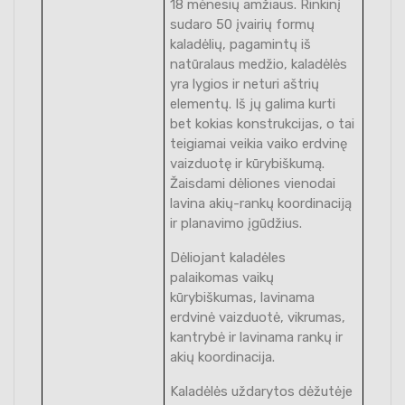
18 mėnesių amžiaus. Rinkinį
sudaro 50 įvairių formų
kaladėlių, pagamintų iš
natūralaus medžio, kaladėlės
yra lygios ir neturi aštrių
elementų. Iš jų galima kurti
bet kokias konstrukcijas, o tai
teigiamai veikia vaiko erdvinę
vaizduotę ir kūrybiškumą.
Žaisdami dėliones vienodai
lavina akių-rankų koordinaciją
ir planavimo įgūdžius.
Dėliojant kaladėles
palaikomas vaikų
kūrybiškumas, lavinama
erdvinė vaizduotė, vikrumas,
kantrybė ir lavinama rankų ir
akių koordinacija.
Kaladėlės uždarytos dėžutėje