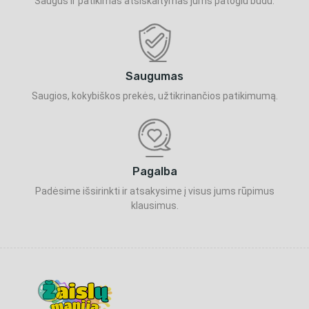
Saugus ir patikimas atsiskaitymas jums patogiu būdu.
Saugumas
Saugios, kokybiškos prekės, užtikrinančios patikimumą.
Pagalba
Padėsime išsirinkti ir atsakysime į visus jums rūpimus
klausimus.