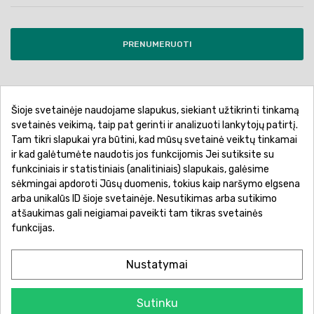
PRENUMERUOTI
Šioje svetainėje naudojame slapukus, siekiant užtikrinti tinkamą
Pirkimo sąlygos ir taisyklės
Privatumo politika
svetainės veikimą, taip pat gerinti ir analizuoti lankytojų patirtį.
Tam tikri slapukai yra būtini, kad mūsų svetainė veiktų tinkamai
Garantinis aptarnavimas
Prekių pristatymas
ir kad galėtumėte naudotis jos funkcijomis Jei sutiksite su
Prekių grąžinimas
Atsiskaitymo būdai
funkciniais ir statistiniais (analitiniais) slapukais, galėsime
sėkmingai apdoroti Jūsų duomenis, tokius kaip naršymo elgsena
arba unikalūs ID šioje svetainėje. Nesutikimas arba sutikimo
atšaukimas gali neigiamai paveikti tam tikras svetainės
funkcijas.
Nustatymai
Sutinku
© 2026 Žaislų manija - Visos teisės saugomos.