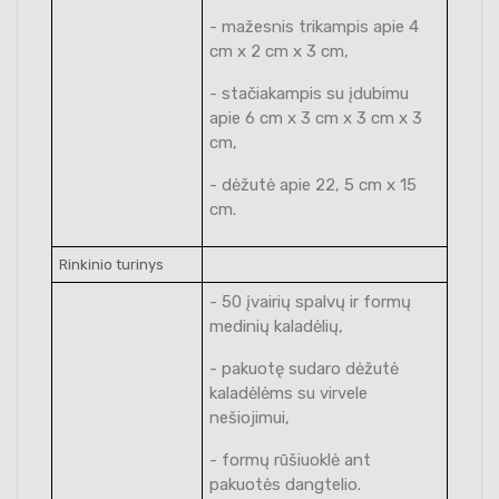
- mažesnis trikampis apie 4
cm x 2 cm x 3 cm,
- stačiakampis su įdubimu
apie 6 cm x 3 cm x 3 cm x 3
cm,
- dėžutė apie 22, 5 cm x 15
cm.
Rinkinio turinys
- 50 įvairių spalvų ir formų
medinių kaladėlių,
- pakuotę sudaro dėžutė
kaladėlėms su virvele
nešiojimui,
- formų rūšiuoklė ant
pakuotės dangtelio.