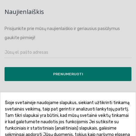
Naujienlaiškis
Prisijunkite prie mūsų naujienlaiškio ir geriausius pasiūlymus
gaukite pirmieji!
PRENUMERUOTI
Šioje svetainėje naudojame slapukus, siekiant užtikrinti tinkamą
Pirkimo sąlygos ir taisyklės
Privatumo politika
svetainės veikimą, taip pat gerinti ir analizuoti lankytojų patirtį.
Tam tikri slapukai yra būtini, kad mūsų svetainė veiktų tinkamai
Garantinis aptarnavimas
Prekių pristatymas
ir kad galėtumėte naudotis jos funkcijomis Jei sutiksite su
Prekių grąžinimas
Atsiskaitymo būdai
funkciniais ir statistiniais (analitiniais) slapukais, galėsime
sėkmingai apdoroti Jūsų duomenis, tokius kaip naršymo elgsena