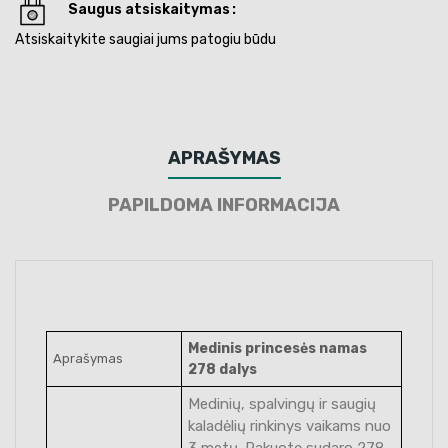
Saugus atsiskaitymas
Atsiskaitykite saugiai jums patogiu būdu
APRAŠYMAS
PAPILDOMA INFORMACIJA
Medinis princesės namas
Aprašymas
278 dalys
Medinių, spalvingų ir saugių
kaladėlių rinkinys vaikams nuo
3 metų. Pakuotę sudaro 278