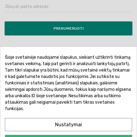
PRENUMERUOTI
Šioje svetainėje naudojame slapukus, siekiant užtikrinti tinkamą
Pirkimo sąlygos ir taisyklės
Privatumo politika
svetainės veikimą, taip pat gerinti ir analizuoti lankytojų patirtį.
Tam tikri slapukai yra būtini, kad mūsų svetainė veiktų tinkamai
Garantinis aptarnavimas
Prekių pristatymas
ir kad galėtumėte naudotis jos funkcijomis Jei sutiksite su
Prekių grąžinimas
Atsiskaitymo būdai
funkciniais ir statistiniais (analitiniais) slapukais, galėsime
sėkmingai apdoroti Jūsų duomenis, tokius kaip naršymo elgsena
arba unikalūs ID šioje svetainėje. Nesutikimas arba sutikimo
atšaukimas gali neigiamai paveikti tam tikras svetainės
funkcijas.
Nustatymai