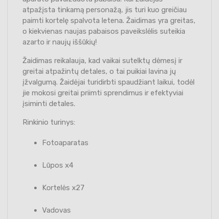
atpažįsta tinkamą personažą, jis turi kuo greičiau
paimti kortelę spalvota letena. Žaidimas yra greitas,
o kiekvienas naujas pabaisos paveikslėlis suteikia
azarto ir naujų iššūkių!
Žaidimas reikalauja, kad vaikai sutelktų dėmesį ir
greitai atpažintų detales, o tai puikiai lavina jų
įžvalgumą. Žaidėjai turidirbti spaudžiant laikui, todėl
jie mokosi greitai priimti sprendimus ir efektyviai
įsiminti detales.
Rinkinio turinys:
Fotoaparatas
Lūpos x4
Kortelės x27
Vadovas