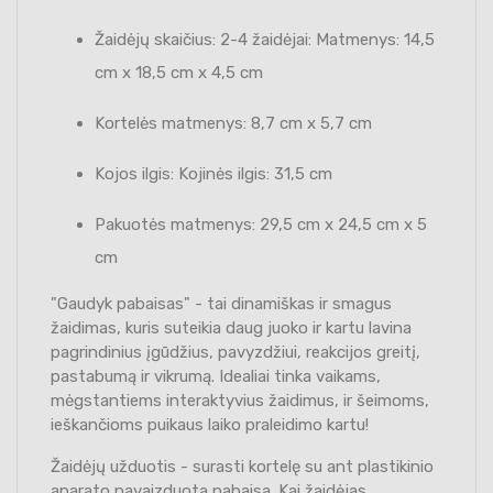
Žaidėjų skaičius: 2-4 žaidėjai: Matmenys: 14,5
cm x 18,5 cm x 4,5 cm
Kortelės matmenys: 8,7 cm x 5,7 cm
Kojos ilgis: Kojinės ilgis: 31,5 cm
Pakuotės matmenys: 29,5 cm x 24,5 cm x 5
cm
"Gaudyk pabaisas" - tai dinamiškas ir smagus
žaidimas, kuris suteikia daug juoko ir kartu lavina
pagrindinius įgūdžius, pavyzdžiui, reakcijos greitį,
pastabumą ir vikrumą. Idealiai tinka vaikams,
mėgstantiems interaktyvius žaidimus, ir šeimoms,
ieškančioms puikaus laiko praleidimo kartu!
Žaidėjų užduotis - surasti kortelę su ant plastikinio
aparato pavaizduota pabaisa. Kai žaidėjas