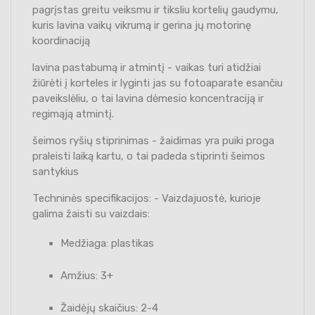
pagrįstas greitu veiksmu ir tiksliu kortelių gaudymu,
kuris lavina vaikų vikrumą ir gerina jų motorinę
koordinaciją
lavina pastabumą ir atmintį - vaikas turi atidžiai
žiūrėti į korteles ir lyginti jas su fotoaparate esančiu
paveikslėliu, o tai lavina dėmesio koncentraciją ir
regimąją atmintį.
šeimos ryšių stiprinimas - žaidimas yra puiki proga
praleisti laiką kartu, o tai padeda stiprinti šeimos
santykius
Techninės specifikacijos: - Vaizdajuostė, kurioje
galima žaisti su vaizdais:
Medžiaga: plastikas
Amžius: 3+
Žaidėjų skaičius: 2-4