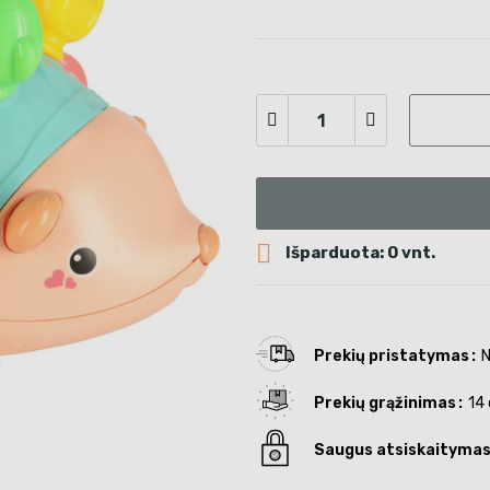

Išparduota: 0 vnt.
Prekių pristatymas
N
Prekių grąžinimas
14 
Saugus atsiskaityma