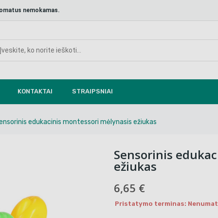
aštomatus nemokamas.
KONTAKTAI
STRAIPSNIAI
ensorinis edukacinis montessori mėlynasis ežiukas
Sensorinis edukac
ežiukas
6,65 €
Pristatymo terminas: Nenumaty