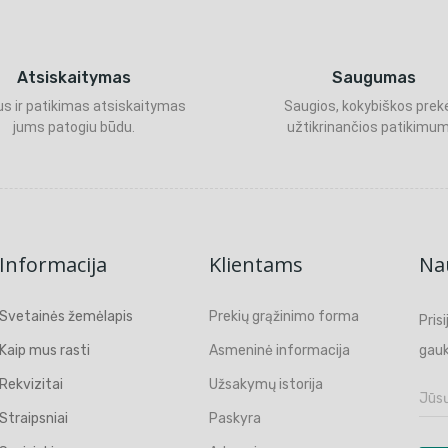
Atsiskaitymas
Saugumas
s ir patikimas atsiskaitymas
Saugios, kokybiškos prek
jums patogiu būdu.
užtikrinančios patikimum
Informacija
Klientams
Nau
Svetainės žemėlapis
Prekių grąžinimo forma
Pris
Kaip mus rasti
Asmeninė informacija
gauk
Rekvizitai
Užsakymų istorija
Straipsniai
Paskyra