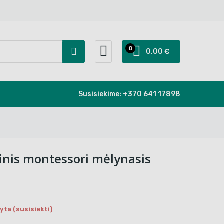
0
0,00 €
Susisiekime:
+370 641 17898
inis montessori mėlynasis
ta (susisiekti)