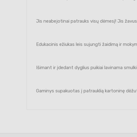
Jis neabejotinai patrauks visų dėmesį! Jis žavus,
Edukacinis ežiukas leis sujungti žaidimą ir mokymą
Išimant ir įdedant dyglius puikiai lavinama smulki
Gaminys supakuotas į patrauklią kartoninę dėžu