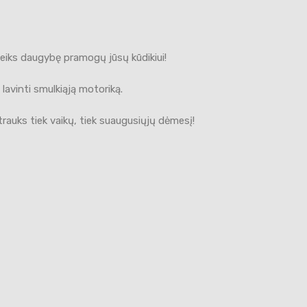
uteiks daugybę pramogų jūsų kūdikiui!
 lavinti smulkiąją motoriką.
trauks tiek vaikų, tiek suaugusiųjų dėmesį!