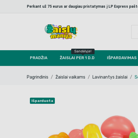
Perkant už 75 eurus ar daugiau pristatymas į LP Express p
Sandėlyje!
PRADŽIA
ŽAISLAI PER 1 D.D
IŠPARDAVIMAS
Pagrindinis
Žaislai vaikams
Lavinantys žaislai
S
Išparduota