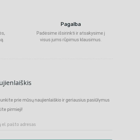
Pagalba
ės,
Padėsime išsirinkti ir atsakysime į
ą.
visus jums rūpimus klausimus.
jienlaiškis
ijunkite prie mūsų naujienlaiškio ir geriausius pasiūlymus
ite pirmieji!