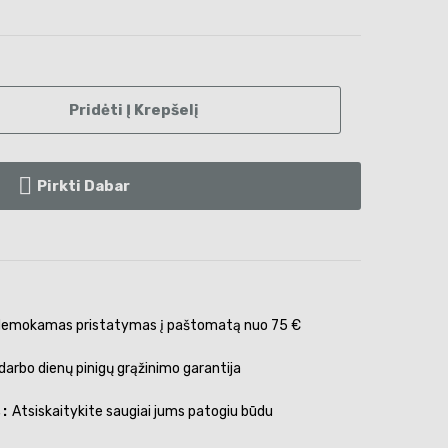
Pridėti Į Krepšelį
Pirkti Dabar
emokamas pristatymas į paštomatą nuo 75 €
darbo dienų pinigų grąžinimo garantija
s
Atsiskaitykite saugiai jums patogiu būdu