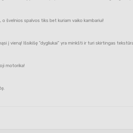
 o švelnios spalvos tiks bet kuriam vaiko kambariui!
si į vieną! Išsikišę "dygliukai" yra minkšti ir turi skirtingas tekst
oji motorika!
tę.