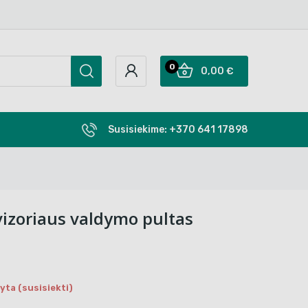
0
0,00 €
Susisiekime:
+370 641 17898
vizoriaus valdymo pultas
ta (susisiekti)