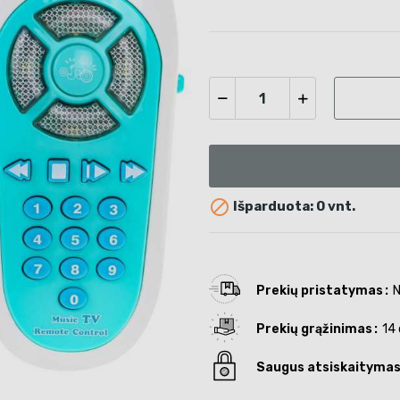

Išparduota: 0 vnt.
Prekių pristatymas
N
Prekių grąžinimas
14 
Saugus atsiskaityma