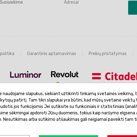
Susisiekime
Adresai
politika
Garantinis aptarnavimas
Prekių pristatymas
e naudojame slapukus, siekiant užtikrinti tinkamą svetainės veikimą, t
ankytojų patirtį. Tam tikri slapukai yra būtini, kad mūsų svetainė veiktų 
otis jos funkcijomis Jei sutiksite su funkciniais ir statistiniais (analit
ėsime sėkmingai apdoroti Jūsų duomenis, tokius kaip naršymo elgsena a
je. Nesutikimas arba sutikimo atšaukimas gali neigiamai paveikti tam t
© 2026 Žaislų manija - Visos teisės saugomos.