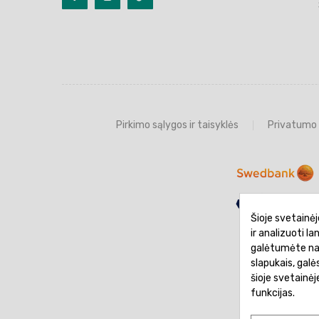
Pirkimo sąlygos ir taisyklės
Privatumo 
Šioje svetainėj
ir analizuoti l
galėtumėte naud
slapukais, gal
šioje svetainė
funkcijas.