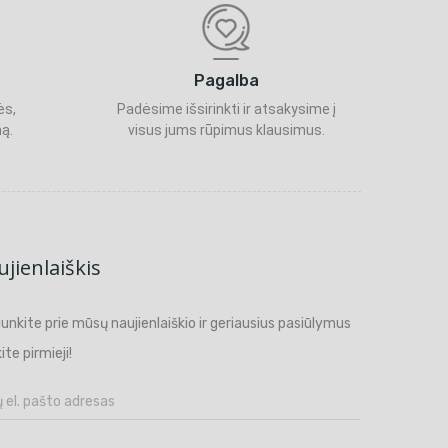
Pagalba
ės,
Padėsime išsirinkti ir atsakysime į
ą.
visus jums rūpimus klausimus.
jienlaiškis
ijunkite prie mūsų naujienlaiškio ir geriausius pasiūlymus
ite pirmieji!