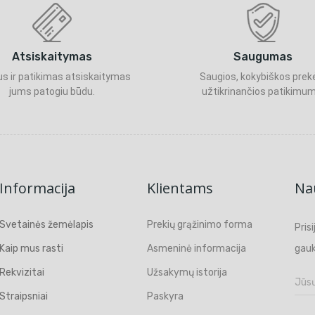
Atsiskaitymas
Saugumas
s ir patikimas atsiskaitymas
Saugios, kokybiškos prek
jums patogiu būdu.
užtikrinančios patikimum
Informacija
Klientams
Nau
Svetainės žemėlapis
Prekių grąžinimo forma
Pris
Kaip mus rasti
Asmeninė informacija
gauk
Rekvizitai
Užsakymų istorija
Straipsniai
Paskyra