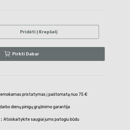
Pridėti Į Krepšelį
Pirkti Dabar
emokamas pristatymas į paštomatą nuo 75 €
darbo dienų pinigų grąžinimo garantija
s
Atsiskaitykite saugiai jums patogiu būdu