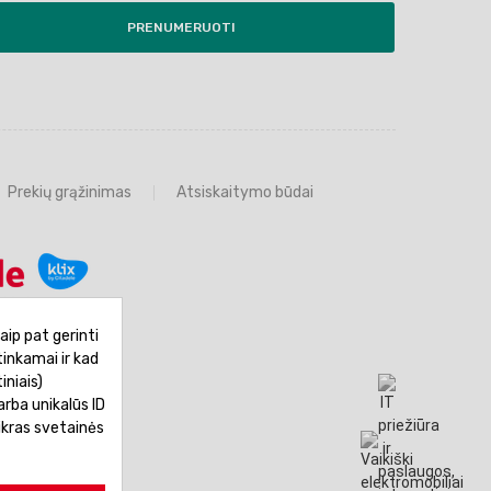
PRENUMERUOTI
Prekių grąžinimas
Atsiskaitymo būdai
aip pat gerinti
tinkamai ir kad
iniais)
rba unikalūs ID
ikras svetainės