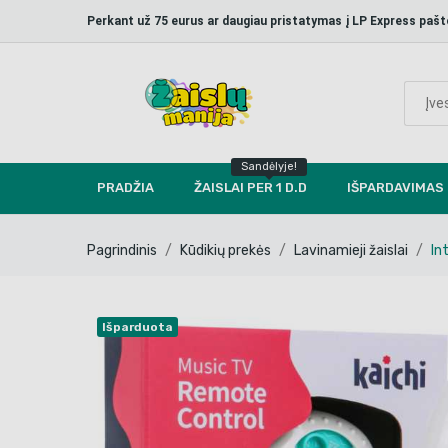
Perkant už 75 eurus ar daugiau pristatymas į LP Express p
Sandėlyje!
PRADŽIA
ŽAISLAI PER 1 D.D
IŠPARDAVIMAS
Pagrindinis
Kūdikių prekės
Lavinamieji žaislai
In
Išparduota