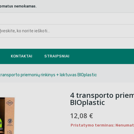
aštomatus nemokamas.
KONTAKTAI
STRAIPSNIAI
transporto priemonių rinkinys + lėktuvas BIOplastic
4 transporto priem
BIOplastic
12,08 €
Pristatymo terminas: Nenumaty