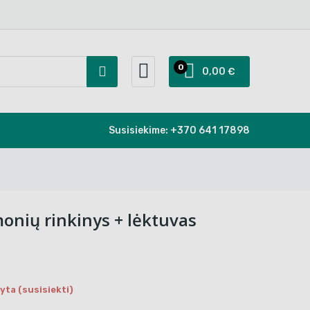
0
0,00 €
Susisiekime:
+370 641 17898
onių rinkinys + lėktuvas
ta (susisiekti)