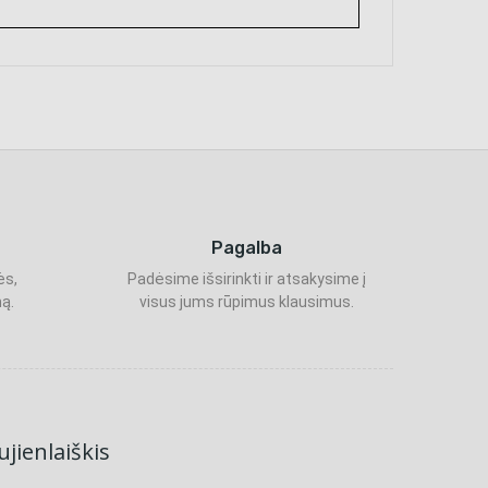
Pagalba
ės,
Padėsime išsirinkti ir atsakysime į
ą.
visus jums rūpimus klausimus.
jienlaiškis