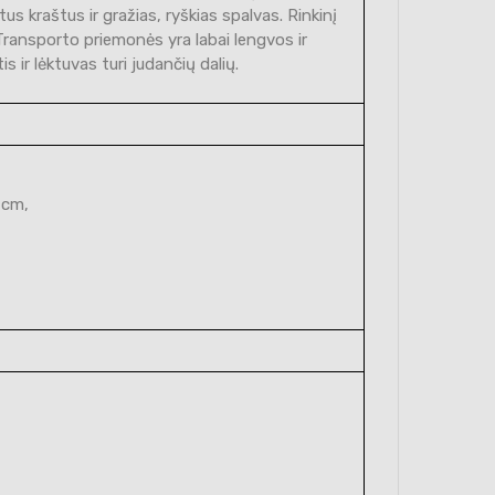
us kraštus ir gražias, ryškias spalvas. Rinkinį
 Transporto priemonės yra labai lengvos ir
s ir lėktuvas turi judančių dalių.
 cm,