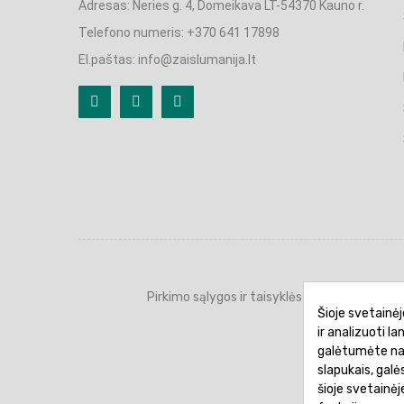
Adresas: Neries g. 4, Domeikava LT-54370 Kauno r.
Telefono numeris: +370 641 17898
El.paštas: info@zaislumanija.lt
Pirkimo sąlygos ir taisyklės
Privatumo 
Šioje svetainėj
ir analizuoti l
galėtumėte naud
slapukais, gal
šioje svetainė