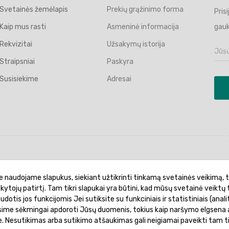
Svetainės žemėlapis
Prekių grąžinimo forma
Pris
Kaip mus rasti
Asmeninė informacija
gauk
Rekvizitai
Užsakymų istorija
Straipsniai
Paskyra
Susisiekime
Adresai
politika
Garantinis aptarnavimas
Prekių pristatymas
e naudojame slapukus, siekiant užtikrinti tinkamą svetainės veikimą, t
ankytojų patirtį. Tam tikri slapukai yra būtini, kad mūsų svetainė veiktų 
otis jos funkcijomis Jei sutiksite su funkciniais ir statistiniais (analit
ėsime sėkmingai apdoroti Jūsų duomenis, tokius kaip naršymo elgsena a
je. Nesutikimas arba sutikimo atšaukimas gali neigiamai paveikti tam t