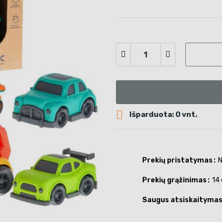

Išparduota: 0 vnt.
Prekių pristatymas
N
Prekių grąžinimas
14 
Saugus atsiskaityma