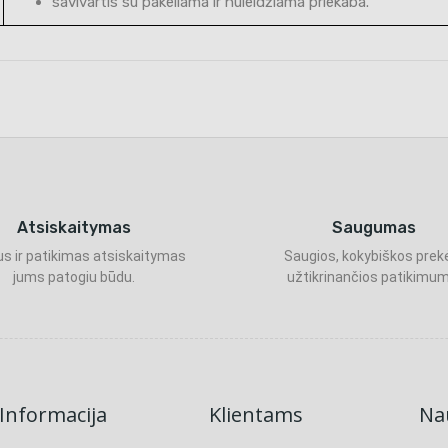
savivartis su pakeliama ir nuleidžiama priekaba.
Atsiskaitymas
Saugumas
s ir patikimas atsiskaitymas
Saugios, kokybiškos prek
jums patogiu būdu.
užtikrinančios patikimum
Informacija
Klientams
Nau