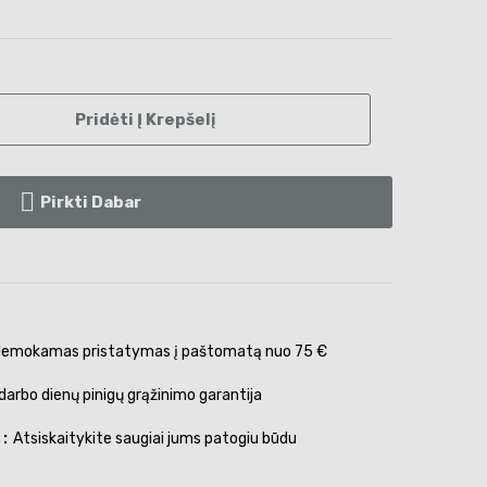
Pridėti Į Krepšelį
Pirkti Dabar
emokamas pristatymas į paštomatą nuo 75 €
darbo dienų pinigų grąžinimo garantija
s
Atsiskaitykite saugiai jums patogiu būdu