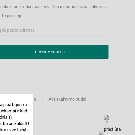
ijunkite prie mūsų naujienlaiškio ir geriausius pasiūlymus
ite pirmieji!
PRENUMERUOTI
Prekių grąžinimas
Atsiskaitymo būdai
aip pat gerinti
tinkamai ir kad
iniais)
rba unikalūs ID
ikras svetainės