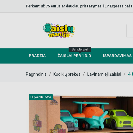
Perkant už 75 eurus ar daugiau pristatymas į LP Express p
Sandėlyje!
PRADŽIA
ŽAISLAI PER 1 D.D
IŠPARDAVIMAS
Pagrindinis
Kūdikių prekės
Lavinamieji žaislai
4 
Išparduota