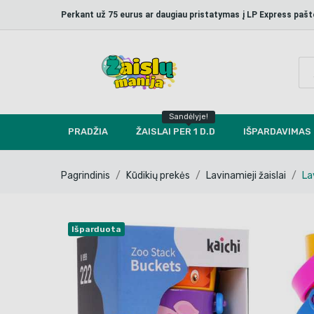
Perkant už 75 eurus ar daugiau pristatymas į LP Express p
Sandėlyje!
PRADŽIA
ŽAISLAI PER 1 D.D
IŠPARDAVIMAS
Pagrindinis
Kūdikių prekės
Lavinamieji žaislai
La
Išparduota