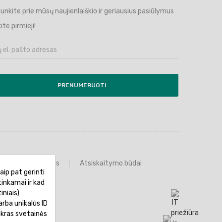
ijunkite prie mūsų naujienlaiškio ir geriausius pasiūlymus
ite pirmieji!
PRENUMERUOTI
Prekių grąžinimas
Atsiskaitymo būdai
aip pat gerinti
tinkamai ir kad
iniais)
rba unikalūs ID
ikras svetainės