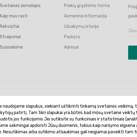
Svetainės žemėlapis
Prekių grąžinimo forma
Pris
Kaip mus rasti
Asmeninė informacija
gauk
Rekvizitai
Užsakymų istorija
Straipsniai
Paskyra
Susisiekime
Adresai
politika
Garantinis aptarnavimas
Prekių pristatymas
e naudojame slapukus, siekiant užtikrinti tinkamą svetainės veikimą, t
ankytojų patirtį. Tam tikri slapukai yra būtini, kad mūsų svetainė veiktų 
otis jos funkcijomis Jei sutiksite su funkciniais ir statistiniais (analit
ėsime sėkmingai apdoroti Jūsų duomenis, tokius kaip naršymo elgsena a
je. Nesutikimas arba sutikimo atšaukimas gali neigiamai paveikti tam t