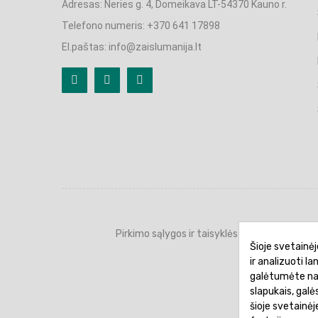
Adresas: Neries g. 4, Domeikava LT-54370 Kauno r.
Telefono numeris: +370 641 17898
El.paštas: info@zaislumanija.lt
Pirkimo sąlygos ir taisyklės
Privatumo 
Šioje svetainėj
ir analizuoti l
galėtumėte naud
slapukais, gal
šioje svetainė