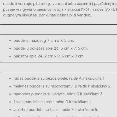
naudoti vonioje, pilti ant jų vandenį arba pasiimti į paplūdimį ir 
pusėje yra gyvūno piešinys, kitoje - skaičiai (1-6) ir raidės (A-F).
dugne yra skylutės, per kurias galima pilti vandenį.
puodelis maždaug 7 cm x 7, 5 cm,
puodelių bokštas apie 23, 5 cm x 7, 5 cm,
pakuotė apie 24, 2 cm x 9, 5 cm x 9 cm.
rudas puodelis su beždžionėle, raide A ir skaičiumi 1
mėlynas puodelis su hipopotamu, B raide ir skaičiumi 2,
raudonas puodelis su varlyte, raide C ir skaičiumi 3,
žalias puodelis su asilu, raide D ir skaičiumi 4,
violetinį puodelia su kiaule, raide E ir skaičiumi 5,