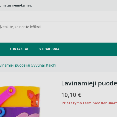
aštomatus nemokamas.
KONTAKTAI
STRAIPSNIAI
vinamieji puodeliai Gyvūnai, Kaichi
Lavinamieji puodel
10,10 €
Pristatymo terminas: Nenumaty