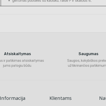
geltonas puodelis su kačiuku, raidė F ir skaičius 6,
Atsiskaitymas
Saugumas
s ir patikimas atsiskaitymas
Saugios, kokybiškos prek
jums patogiu būdu.
užtikrinančios patikimum
Informacija
Klientams
Nau