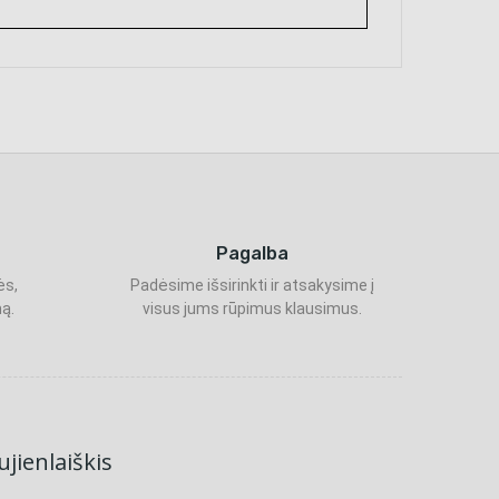
Pagalba
ės,
Padėsime išsirinkti ir atsakysime į
ą.
visus jums rūpimus klausimus.
jienlaiškis