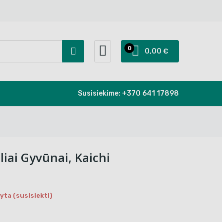
0
0,00 €
Susisiekime:
+370 641 17898
iai Gyvūnai, Kaichi
ta (susisiekti)