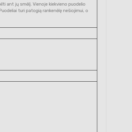
pilti ant jų smėlį. Vienoje kiekvieno puodelio
 Puodeliai turi patogią rankenėlę nešiojimui, o