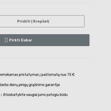
Pridėti Į Krepšelį
Pirkti Dabar
emokamas pristatymas į paštomatą nuo 75 €
darbo dienų pinigų grąžinimo garantija
s
Atsiskaitykite saugiai jums patogiu būdu