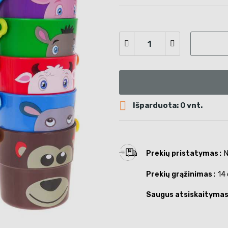

Išparduota: 0 vnt.
Prekių pristatymas
N
Prekių grąžinimas
14 
Saugus atsiskaityma